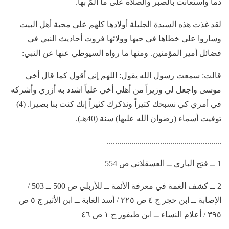
دماً واستعانت بالصبر والصلاة على ما ألمَّ بها.
لقد غذت هذه السيدة الجليلة أولادها كلهم على محبة أهل البيت
وساروا على خطاها في حبها وولائها فروت أحاديث النبي في
فضائل أمير المؤمنين. ومنها ما رواه السيوطي عنها عن النبي:
قالت: سمعت رسول الله يقول: اللهم إني أقول كما قال أخي
موسى واجعل لي وزيراً من أهلي أخي علياً اشدد به أزري وأشركه
في أمري كي نسبحك كثيراً ونذكرك كثيراً إنك كنت بنا بصيرا. (4)
توفيت أسماء (رضوان الله عليها) سنة (40هـ).
........................................................
1 ــ فتح الباري ــ العسقلاني ص 554
2 ــ كشف الغمة في معرفة الأئمة ــ للأربلي ص 500 ــ 503 /
الإصابة ــ ابن حجر ج ٤ ص ٢٢٥ / أسد الغابة ــ ابن الأثير ج ٥ ص
٣٩٥ / أعلام النساء ــ ابن طيفور ج ١ ص ٤٦