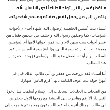
فالفطرة هي التي تولد انطباعاً لدى الانسان بأنه
ينتمي إلى من يحمل نفس صفاته وملامح شخصيته.
أسماء بنت عُميس الخثعمية (رضوان الله عليها) أحدى (الأخوات
المؤمنات) كما وصفهن رسول الله واختلف في عددهن فقيل: هن
عشر أخوات ست منهن لأم وأب، فمن أخواتها لأمها أم المؤمنين
ميمونة بنت الحارث، زوجة النبي، و(لبابة) زوجة العباس بن عبد
المطلب، وأم أبنائه الفضل وعبد الله، و(سلمى) زوجة الحمزة بن
عبد المطلب.
أما أسماء فقد تزوجت من جعفر بن أبي طالب، لذلك قيل في
أمهنّ خولة بنت عوف الكنانية بأنها: أكرم الناس أصهارا.
من الصحابيات الجليلات السابقات إلى الإسلام أسلمت قبل دخول
النبي دار الأرقم وهاجرت إلى الحبشة مع زوجها الاول جعفر بن
ابي طالب، وهناك أنجبت له عبد الله وعون ومحمد ثم هاجرت إلى