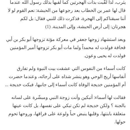
يثرب، لذا لقّبت بذات الهجرتين كما لقبها بذلك رسول الله عندما
قال لها عمر بن الخطاب بعد رجوعها من الحبشة: نعم القوم لو لا
أننا سبقناكم إلى الهجرة، فذكرت ذلك للنبي فقال: بل لكم
هجرتان: إلى أرض الحبشة، وإلى المدينة. (1)
وبعد استشهاد زوجها جعفر في معركة مؤتة تزوجها أبو بكر بن أبي
قحافة فولدت له محمداً ولما مات أبو بكر تزوجها أمير المؤمنين
فولدت له يحيى وعون.
كانت أسماء من النفوس التي عشقت بيت النبوة ولم تفارق
أنفاسها أريج الوحي وهو ينشر شذاه على أرجائه، وعندما حضرت
أم المؤمنين خديجة الوفاة كانت أسماء إلى جانبها، فبكت خديجة ...
فقالت لها أسماء: أتبكين وأنت زوجة النبي ومبشّرة على لسانه
بالجنة ؟ ولكن خديجة لم تكن تبكي على نفسها، بل كانت عينها
متعلقة بابنتها، وقلبها ينبض حباً ولوعة على فراقها، وروحها تحوم
حولها.