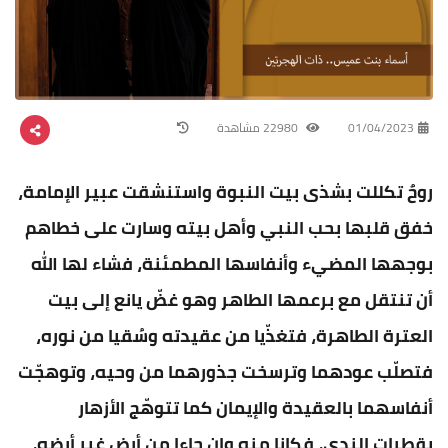
01/04/2023
22980 مشاهدة
روحٌ تكللت بشذى بيت النبوة واستنشقت عبير الإمامة،
خفق قلبها بحب النبي وأهل بيته وسارت على خطاهم
بوجهها المضيء وأنفاسها المطمئنة، فشاء لها الله
أن تنتقل مع برعمها الطاهر وهو غضّ يانع إلى بيت
العترة الطاهرة، فتغذّيا من عقيدته وسُقيا من نوره،
فتصلّب عودهما وترسخت جذورهما من وحيه، وتوهجّت
أنفاسهما بالعقيدة والإيمان كما تتوهّج الأزهار
بقطرات الندى، فكانا منه وإن جاءا من أرض غير أرضه،