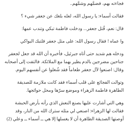
فجاءته بهم، فضمَّهم وشمَّهم..
فقالت أسماء: يا رسول الله، لعله بلغك عن جعفر شيء ؟
قال: نعم، قُتل جعفر... ودخلت فاطمة تبكي وتندب عمها:
وا عماه ! فقال رسول الله: على مثل جعفر فلتبك البواكي
ودخله هم شديد حتى أتاه جبرئيل، فأخبره أن الله قد جعل لجعفر
جناحين مضرجين بالدم يطير بهما مع الملائكة. فالتفت إلى أصحابه
وقال: اصنعوا لآل جعفر طعاماً فقد شُغلوا عن أنفسهم اليوم.
وتوالت الفجائع على قلب أسماء فقد كانت ملازمة للصديقة
الطاهرة فاطمة الزهراء وموضع سرّها ومحل حوائجها.
وهي التي أشارت عليها بصنع النعش الذي رأته بأرض الحبشة
فقالت لها الزهراء: اصنعي لي مثله سترك الله من النار، وقد
أوصتها الصديقة الطاهرة أن لا يغسلها إلا هي ــ أسماء ــ وعلي (2)