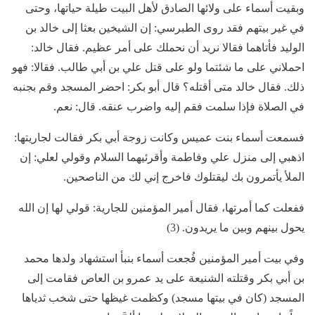
وبقيت أسماء على ولائها الصادق لأهل البيت طيلة حياتها، وحتى
في غير بيتهم فقد روى الطبرسي: إن الشيخين بعثا إلى خالد بن
الوليد فأتاهما فقالا نريد أن نحملك على أمر عظيم. فقال خالد:
احملاني على ما شئتما ولو على قتل علي بن أبي طالب. فقالا: فهو
ذلك. فقال خالد متى أقتله؟ قال أبو بكر: احضر المسجد وقم بجنبه
في الصلاة فإذا سلمت فقم إليه واضرب عنقه. قال: نعم.
فسمعت أسماء بنت عميس وكانت زوجة أبي بكر فقالت لجاريتها:
اذهبي إلى منزل علي وفاطمة وأقرئيهما السلام وقولي لعلي: إن
الملأ يأتمرون بك ليقتلوك فاخرج إني لك من الناصحين.
ففعلت كما أمرتها، فقال أمير المؤمنين للجارية: قولي لها إن الله
يحول بينهم وبين ما يريدون. (3)
وفي بيت أمير المؤمنين فُجعت أسماء بنبأ استشهاد ولدها محمد
بن أبي بكر وقتلته الشنيعة على يد عمرو بن العاص فقامت إلى
المسجد (كان في بيتها مسجد) وكظمت غيظها حتى شخب ثدياها