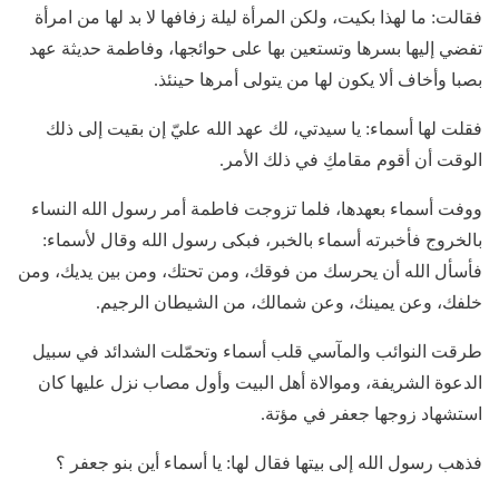
فقالت: ما لهذا بكيت، ولكن المرأة ليلة زفافها لا بد لها من امرأة
تفضي إليها بسرها وتستعين بها على حوائجها، وفاطمة حديثة عهد
بصبا وأخاف ألا يكون لها من يتولى أمرها حينئذ.
فقلت لها أسماء: يا سيدتي، لك عهد الله عليّ إن بقيت إلى ذلك
الوقت أن أقوم مقامكِ في ذلك الأمر.
ووفت أسماء بعهدها، فلما تزوجت فاطمة أمر رسول الله النساء
بالخروج فأخبرته أسماء بالخبر، فبكى رسول الله وقال لأسماء:
فأسأل الله أن يحرسك من فوقك، ومن تحتك، ومن بين يديك، ومن
خلفك، وعن يمينك، وعن شمالك، من الشيطان الرجيم.
طرقت النوائب والمآسي قلب أسماء وتحمّلت الشدائد في سبيل
الدعوة الشريفة، وموالاة أهل البيت وأول مصاب نزل عليها كان
استشهاد زوجها جعفر في مؤتة.
فذهب رسول الله إلى بيتها فقال لها: يا أسماء أين بنو جعفر ؟