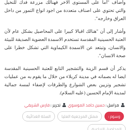
وأضاف "أما على المستوى الاخر فهنالك مزرعة فدك للنخيل
والتي تحتوي على اصناف متعددة من اجود انواع التمور من داخل
العراق وخارجه".
وأشار إلى أن "هنالك اقبالا كبيرا على المحاصيل بشكل عام لأن
العتبة الحسينية المقدسة تستخدم الاسمدة العضوية الصديقة للبيئة
والانسان، وتبتعد عن الاسمدة الكيماوية التي تشكل خطرا على
صحة الانسان".
يذكر أن قسم الزينة والتشجير التابع للعتبة الحسينية المقدسة
ايضا له بصماته في مدينة كربلاء من خلال ما يقوم به من عمليات
تشجير وتزيين بعض الشوارع والطرقات لإضفاء لمسة جمالية
لمدينة الإمام الحسين (عليه السلام).
مراسل
:
حسين حامد الموسوي
تحرير
:
فارس الشريفي
وسوم :
ممثل المرجعية العليا
السلة الغذائية
المحاصيل الزراعية