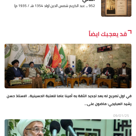
952 ــ عبد الكريم شمس الدين (ولد 1354 هـ / 1935 م)
قد يعجبك ايضاً
في اول تصريح له بعد تجديد الثقة به أمينا عاما للعتبة الحسينية.. الاستاذ حسن
رشيد العبايجي: ماضون على...
09/01/25