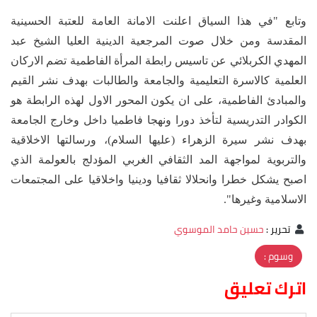
وتابع "في هذا السياق اعلنت الامانة العامة للعتبة الحسينية
المقدسة ومن خلال صوت المرجعية الدينية العليا الشيخ عبد
المهدي الكربلائي عن تاسيس رابطة المرأة الفاطمية تضم الاركان
العلمية كالاسرة التعليمية والجامعة والطالبات بهدف نشر القيم
والمبادئ الفاطمية، على ان يكون المحور الاول لهذه الرابطة هو
الكوادر التدريسية لتأخذ دورا ونهجا فاطميا داخل وخارج الجامعة
بهدف نشر سيرة الزهراء (عليها السلام)، ورسالتها الاخلاقية
والتربوية لمواجهة المد الثقافي الغربي المؤدلج بالعولمة الذي
اصبح يشكل خطرا وانحلالا ثقافيا ودينيا واخلاقيا على المجتمعات
الاسلامية وغيرها".
تحرير
:
حسين حامد الموسوي
وسوم :
اترك تعليق