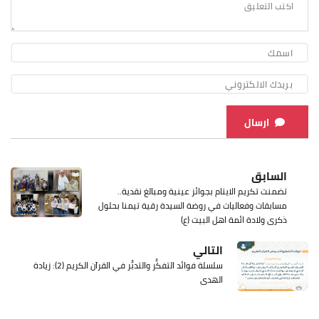
ارسال
السابق
تضمنت تكريم الايتام بجوائز عينية ومبالغ نقدية..
مسابقات وفعاليات في روضة السيدة رقية تيمنا بحلول
ذكرى ولادة ائمة اهل البيت (ع)
التالي
سلسلة فوائد التفكُّر والتدبُّر في القرآن الكريم (2): زيادة
الهدى