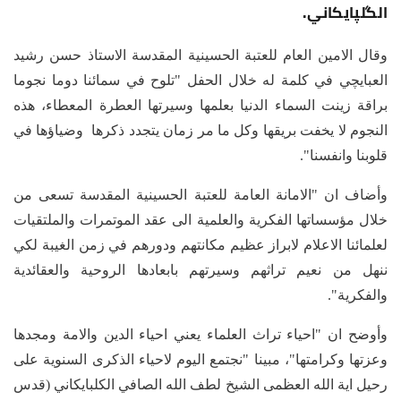
الگلپايكاني.
وقال الامين العام للعتبة الحسينية المقدسة الاستاذ حسن رشيد
العبايچي في كلمة له خلال الحفل "تلوح في سمائنا دوما نجوما
براقة زينت السماء الدنيا بعلمها وسيرتها العطرة المعطاء، هذه
النجوم لا يخفت بريقها وكل ما مر زمان يتجدد ذكرها وضياؤها في
قلوبنا وانفسنا".
وأضاف ان "الامانة العامة للعتبة الحسينية المقدسة تسعى من
خلال مؤسساتها الفكرية والعلمية الى عقد الموتمرات والملتقيات
لعلمائنا الاعلام لابراز عظيم مكانتهم ودورهم في زمن الغيبة لكي
ننهل من نعيم تراثهم وسيرتهم بابعادها الروحية والعقائدية
والفكرية".
وأوضح ان "احياء تراث العلماء يعني احياء الدين والامة ومجدها
وعزتها وكرامتها"، مبينا "نجتمع اليوم لاحياء الذكرى السنوية على
رحيل اية الله العظمى الشيخ لطف الله الصافي الكلبايكاني (قدس