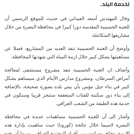
لخدمة البلد.
وقال المهندس أسعد العيداني في حديث للموقع الرسمي أن
للعتبة الحسينية المقدسة دورا كبيرا في محافظة البصرة من خلال
مشاريعها المتكاملة.
وأوضح أن العتبة الحسينية تنفذ العديد من المشاريع، فضلا عن
مساهمتها بشكل كبير خلال ازمة المياه التي شهدتها المحافظة.
وأضاف ان العتبة الحسينية تنفذ مشروع مستشفى لمعالجة
أمراض السرطان، ومشروع مدارس الأيتام الذي سيساهم بشكل
كبير في بناء جيل مؤمن بأن يبني بلده بصورة صحيحة، بالإضافة
إلى بناء دور سكنية للفئات المتعففة ستنجز قريبا وستكون في
خدمة هذه الطبقة من الشعب العراقي.
وأشار الى أن للعتبة الحسينية مساهمات عديدة في محافظة
البصرة لاسيما خلال جائحة (كورونا) حيث ساهمت بإدارة هذه
الازمة بنجاح، وساوت بين أفراد المجتمع العراقي، سيما أن هذه