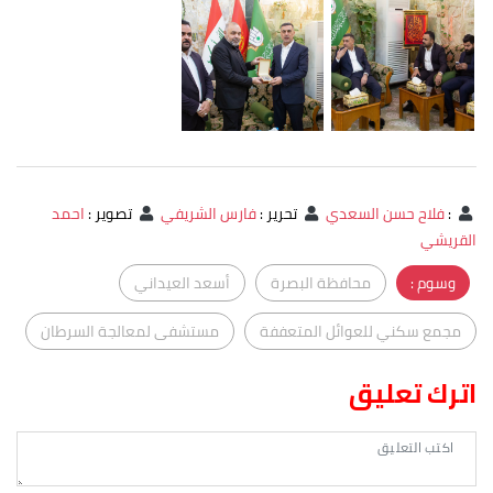
:
فلاح حسن السعدي
تحرير
:
فارس الشريفي
تصوير
:
احمد
القريشي
وسوم :
محافظة البصرة
أسعد العيداني
مجمع سكني للعوائل المتعففة
مستشفى لمعالجة السرطان
اترك تعليق