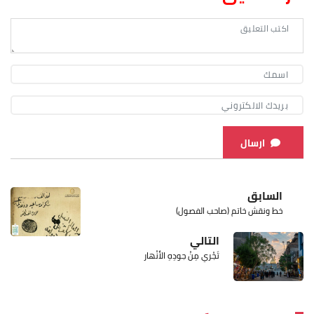
ارسال
السابق
خط ونقش خاتم (صاحب الفصول)
التالي
تَجْري مِنْ جودِهِ الأَنْهار