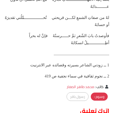
عــــــــذابَهُ
لهُ من صفاتِ الشمعِ لكـــن قريحتي تُحـــــــــــــــمِّلُني تقديرَهُ
أو حسابَهُ
فأوصدتُ بابَ الشّعرِ ثمَّ حـــــرستُهُ فإنَّ له بحراً
أطِـــــــــــــيلُ انسكابَهُ
.......................................................
1 ــ زودني الشاعر بسيرته وقصائده عبر الانترنيت
2 ــ نجوم ثقافية في سماء نجفية ص 419
كاتب
:
محمد طاهر الصفار
وسوم :
رسول باقر
اترك تعليق