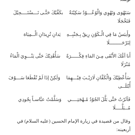
سَتَهْوَى وَتَهْوِي وَالْوُعُـــوْدُ سَكِيْنَةٌ بكَفَّيْكَ حَتَّـى تَـــسْتَــــحِيْلَ
فَتَخْجَلَا
وأَيبَسُ مَا فِي الْـكَوْنِ رِيقٌ بِـجَنْبِــهِ يَدانِ تُرِيدَانِ الْــمِيَاهَ
لِتَرْحَــــــــلَا
أَنا أمُّكَ الأَنْقَى مِـنَ المَاءِ فِكْـــــرَةً سَأُهْدِيْكَ حَتَّى يَنْـــوِيَ الْمَاءُ
مُنْزَلَا
سَأُعْطِيْكَ وَالْكَفَّانِ لَارَيْـبَ فِيْـــهِمَا وَلَكِنْ إذَا لَمْ تُقْطَعَا سَـــوْفَ
أُبْتَلَــى
فَآثَرْتُ حَتَّى بَلَّلَ الجُوْدُ مُـهْجَتِــــي وَسَلَّمْتُ عبَّاسـاً بِجُودِي
مُــبَلَّــــلَا
وقال من قصيدة في زيارة الإمام الحسين (عليه السلام) في
أربعينه: