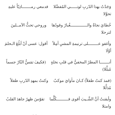
وَجَدْتُ بهذا الدّربِ لونـــــي المُفضَّلا فدمعي رمـــــــادِيّاً عليهِ
تحوَّلا
خُطايَ نجاةٌ والـــــــــــــغُبارُ وقودُها وروحي تحثُّ الآمــلينَ
لترحلا
وأغفو عــــــــلى ترنيمةِ المشيِ آمِلاً أقول: عسى أنْ أبلُغَ الـحلمَ
أوَّلَا
أنـــــــا المطرُ المخفيُّ في قلبِ نخلةٍ (فكيفَ تمَسُّ النّارُ جسماً
مُبلَّلا)
(فمذ كنتُ طفلاً) كـانَ مأوايَ موكبٌ وكنتُ بمهدِ الدّربِ طفلاً
مُدَلَّلا
وأيقنتُ أنَّ الشَّـيبَ أقوى فـــــــــكُلَّما تقوّسَ ظهرٌ جاهدَ القلبُ
وامتلا