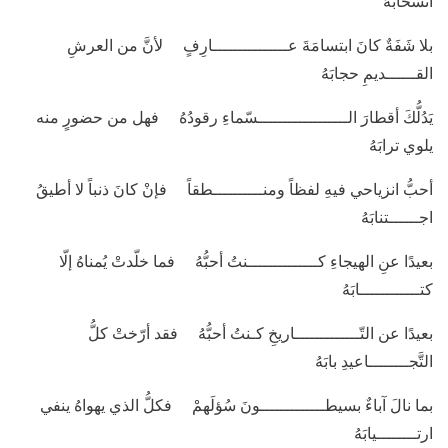
انسحابَهُ
بلا شَفَةٌ كانَ ابتسامَةَ عـــــــــــــــارِفٍ لأنَّ من العرشِ
القــــــديمِ حجابَهُ
يَدُلُّكَ أقطارَ الــــــــــــــــــسّماءِ رقودُهُ فهل من حضورٍ منه
يلوي ترابَهُ
أحبُّ انزياحي فيهِ لفظاً ومنــــــــــطقاً فإنْ كانَ ذنباً لا أطيقُ
اجــــــتنابَهُ
بعيدًا عنِ الهيجاءِ كــــــــــــــنتُ أحبُّهُ فما خلّدتْ يُمناهُ إلّا
كتــــــــــــابَهُ
بعيدًا عن التّـــــــــــــاريخِ كـنتُ أحبُّهُ فقد أرّختْ كلُّ
التَّجــــــــاعيدِ بابَهُ
بما نالَ آباءٌ بسيطـــــــــــــونَ سُؤلَهمْ فكلُّ الذي يهواهُ ينفي
ارتــــــــيابَهُ