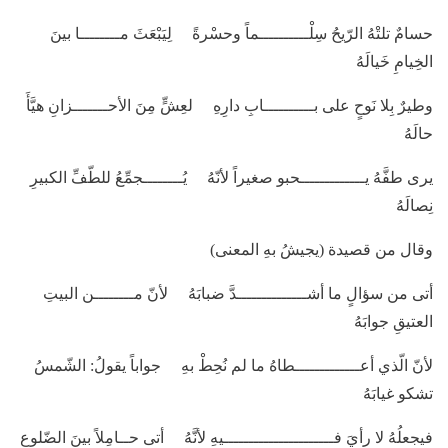
حسامٌ تلتْهُ الرّيحُ سِلْــــــــــماً وحسْرةً لِيَبْعَثَ مــــــــا بينَ
الخِيامِ خَيالَهُ
وطيرٌ بِلا نَوحٍ على بــــــــــابِ دارِهِ لعِشٍّ مِنَ الأحـــــــزانِ هيَّأَ
حالَهُ
يرى طفَّهُ يـــــــــــــحبو صغيراً لأنّهُ يُــــــــجمِّعُ للطّفِّ الكبيرِ
نِصالَهُ
وقال من قصيدة (يجيشُ بهِ المعنى)
أتى من سؤالٍ ما أشــــــــــــــدَّ ضبابَهُ لأنّ مــــــــن البيتِ
العتيقِ جوابَهُ
لأنّ الّذي أعـــــــــــــطاهُ ما لم نُحِطْ بهِ جواباً يقولُ: الشّمسُ
تشكو غيابَهُ
فيجعلُهُ لا رأيَ فــــــــــــــــــــــيهِ لأنَّهُ أتى حــامِلاً بينَ الضّلوعِ