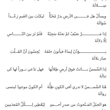
سِــــلالَهُ
ويسألُ هل فــــــــي الأرضِ بذرٌ مُخَبَّأٌ ليكتُبَ بينَ الغَيمِ رَعْــداً
سُؤالَهُ
إذا مَــــــــــــــرَّ ضَيْفٌ لمْ تخنْهُ سَجِيّةٌ فَلَمْ تَرَ بينَ النّـــــــاسِ
إلّا دِلالَهُ
يـــــــــــــــــــــؤذّنُ إيماءً فيأتونَ خلفَهُ يُحِسُونَ أنَّ القَــلْبَ
صارَ بلالَهُ
إذا الشّمسُ بــــانَتْ فوقَ أرضٍ ظِلالُها فهل تدّعي نــوراً لها كي
تنالَهُ
هُنَا الشّمـــسُ لا تدري أفي الكونِ ظِلُّهُ أمِ الكونُ موجودٌ لينسى
زوالَهُ
هوَ الجبَلُ المَـنْحوتُ من صدرِ أحـــمدٍ لِيُعْطِي لِـــــكُلِّ المُعدَمِينَ