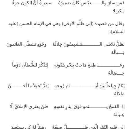
فمَن سارَ والـــــــعبّاس كانَ ضميرُهُ سيدركُ أنَّ الكونَ جزءٌ
لـكربلا
وقال من قصيدة (إلى ظلِّهِ الأوفى) وهي في الإمام الحسن (عليه
السلام):
لظلٍّ تلاشَى الــــــــــــمُشمِسُونَ خِلالَهُ وَجُوْدٍ تشظّى الغائمونَ
قِـــبالَهُ
وعـــــــــــــــاطِفةٍ مَاجَتْ بِبَحْرِ هُدُوئِهِ لِتَذْكُرَ للشُّطآنِ دَوْماً
خِـــصَالَهُ
يَنَامُ جِياعاً بَيْنَ أيتـــــــــــــــــامِ رُوحِهِ يَفِزُّ نَخِيلاً ما أحَــــــــنَّ
ظِلالَهُ
إذا القمحُ يــــــــــــنمو فوقَ إيثارِ نفسِهِ فلنْ يعتري الإملاقُ إلّا
عِـيالَهُ
إلى قلبِهِ التّمْرِ الّذي ظــــــــــــلَّ صيفُهُ رهيناً لهُ كي يستعيدَ