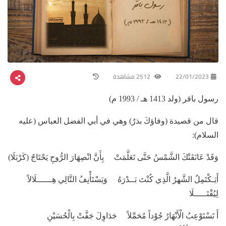
22/01/2023
2512 مشاهدة
رسول باقر (ولد 1413 هـ / 1993 م)
قال من قصيدة (وفاؤكَ بذرٌ) وهي في أبي الفضل العباس (عليه
السلام):
وَقَدْ عَانَقَتْكَ الشَّمْسُ حَتَّى تَعَلَّمَتْ بِأَنَّ انْصِهَارَ الرُّوحِ يَحْتَاجُ (كَرْبَلَا)
أَيَـكْتَمِلُ الشَّهرُ الَّذِي كُنْتَ بَــدْرَهُ وَيَسْتَأْنِفُ التَّالِي هِــــــلَالاً
لِيُقْتَـــــلَا
أَ تَسْتَوْعِبُ الْأَنْهَارُ جُوْداً مُحَمِّلاً جَدَاوِلَ جَفَّتْ بِالْحُسَيْنِ