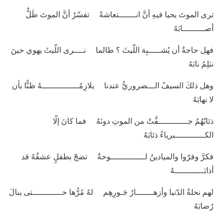
ترى الموتَ يحيا فيهِ أنَّ انـــــــتعاشةً تفسّرُ أنَّ الموتَ طَلٌّ
أصـــــــــابَهُ
فهل حاجةٌ أن يُشـــــبِهَ اللّيثَ ؟ طالما نــــرى اللّيثَ يهوي حينَ
نثلِمُ نابَهُ
وهل ذلكَ السيفُ الـــضروريُّ عندنا يلازِمُـــــــــــــــهُ ظنًّا بأن
لا نهابَهُ
ذئابُهُمُ جــــــــــــفَّتْ من الموتِ دونَهُ فما كانَ إلّا
الكــــــــــــبرياءُ ذئابَهُ
فكرَّ وفرّوا والميادينُ لــــــــــــــوحةٌ تضجّ بطفلٍ عشقُهُ قد
أذابَــــــــــــهُ
لهم نحلةُ الدّنيا وأزهـــــــارُ جَـورِهِم لهُ مُرُّها حــــــــــــتى ينالَ
رُضابَهُ