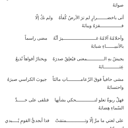
صوابَهُ
أتى باخضـــــــرارٍ لم ترَ الأرضُ كُفأهُ ولم نكُ إلّا
فـــــــــــــــقرَهُ ويبابَهُ
وأحلامُهُ آلامُهُ غـــــــــــــــــــــــيرَ أنَّهُ مضى راسماً
بالأنبيــــــاءِ شبابَهُ
يجيشُ بهِ الــــــــــــمعنى فيُغلِقُ صدرَهُ ويختارُ أفواهاً تُذيعُ
عِتـــــــــــابَهُ
مشى حافياً فوقَ الزّعامـــــــــاتِ مالئاً جيوبَ الكراسي صبرَهُ
واحتسابَهُ
فهلْ ربوةٌ تعلو لنـــــــــــــحكي بشأنِها فتلقى على خـــــدِّ
السّماءِ هِضابَهُ
على لغتي ما مرَّ إلّا وتـــــــــــــمتمَتْ فذا أبجديُّ القومِ يُــــبدي