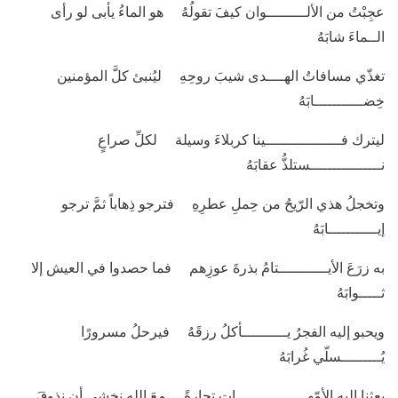
عجِبْتُ من الألـــــــــوان كيفَ تقولُهُ هو الماءُ يأبى لو رأى
الــماءَ شابَهُ
تغذّي مسافاتُ الهــــدى شيبَ روحِهِ ليُنبئ كلَّ المؤمنين
خِضـــــــــــابَهُ
ليترك فـــــــــــــــــينا كربلاءَ وسيلة لكلِّ صراعٍ
نــــــــــــــــستلذُّ عقابَهُ
وتخجلُ هذي الرّيحُ من حِملِ عطرِهِ فترجو ذِهاباً ثمَّ ترجو
إيـــــــــــابَهُ
به زرَعَ الأيـــــــــــتامُ بذرةَ عوزِهم فما حصدوا في العيش إلا
ثـــــوابَهُ
ويحبو إليه الفجرُ يــــــــــأكلُ رزقَهُ فيرحلُ مسرورًا
يُـــــــــسلّي غُرابَهُ
بعثنا إليه الأمّهــــــــــــــــاتِ تجارةً معَ اللهِ نخشى أن نذوقَ