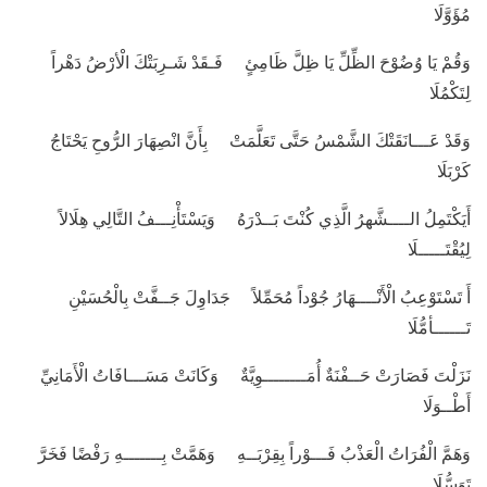
مُؤَوَّلَا
وَقُمْ يَا وُضُوْحَ الظِّلِّ يَا ظِلَّ ظَامِئٍ فَـقَدْ شَـرِبَتْكَ الْأرْضُ دَهْراً
لِتَكْمُلَا
وَقَدْ عَـــانَقَتْكَ الشَّمْسُ حَتَّى تَعَلَّمَتْ بِأَنَّ انْصِهَارَ الرُّوحِ يَحْتَاجُ
كَرْبَلَا
أَيَكْتَمِلُ الــــشَّهرُ الَّذِي كُنْتَ بَــدْرَهُ وَيَسْتَأْنِـــفُ التَّالِي هِلَالاً
لِيُقْتَـــــلَا
أَ تَسْتَوْعِبُ الْأَنْــــهَارُ جُوْداً مُحَمِّلاً جَدَاوِلَ جَــفَّتْ بِالْحُسَيْنِ
تَــــــأمُّلَا
نَزَلْتَ فَصَارَتْ حَــفْنَةٌ أُمَــــــــوِيَّةٌ وَكَانَتْ مَسَـــافَاتُ الْأَمَانِيِّ
أَطْــوَلَا
وَهَمَّ الْفُرَاتُ الْعَذْبُ فَـــوْراً بِقِرْبَــهِ وَهَمَّتْ بِـــــــهِ رَفْضًا فَخَرَّ
تَوَسُّلَا