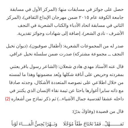
حصل على جوائز في مسابقات منها: (المركز الأول في مسابقة
جامعة الكوفة عام ٢٠١٥ ضمن مهرجان الإبداع الثقافي)، (المركز
الثاني في مسابقة اتحاد الأدباء والكتاب الشعرية في النجف
الأشرف - نادي الشعر)، إضافة إلى شهادات وجوائز تقديرية.
صدر له من المجموعات الشعرية: (أطفال صوفيون)، (ديوان نخيل
النجف ــ مجموعة مشتركة) صدرت ضمن سلسلة نخيل عراقي.
قال عنه الأستاذ مهدي هادي شعلان: (الشاعر رسول باقر يعتني
بمفردته وحريص على أناقة شكلها وبُعد مضمونها وهذا ما لمسته
من خلال اطلاعي على نصوصه المتعددة الأشكال، وجدته صادقا
مع ذاته سابرا أغوارها باحثا عن ثيمة نقاء الإنسان الذي يكتنز في
(2)
داخله عشقا لقدسية جمال الأشياء...) ثم ذكر نماذج من أشعاره
قال من قصيدة (وفاؤكَ بذرٌ):
تَمَـــــــهَّلْ.. فَقَدْ تَحْتَاجُ طَفّاً مُؤَجَّلَا وَنَــهْرًا يُحِسُّ الْمَــــاءَ لَوْناً