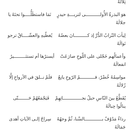
تِلالَهُ
هوَ البذرةُ الأُولــــــــــى لتربـــةِ حيدرٍ نَمَا فاستظَلُّــــوا تحتَهُ يا
جلالَهُ
لِيأبَ التّرابُ الدُّرَّ إذ كـــــــــانَ بعضُهُ يُغطّيهِ والعشّــــاقُ ترجو
نَوالَهُ
وأعمالُهم خَجْلى على اللّوحِ صارَعَتْ أيسترُها أم تستثــــــــيرُ
انفعالَهُ
مواسِمُهُ خُضْرٌ، فــــــــــمُ الرّوحِ يانِعٌ فلَمْ نــلقَ في الأرواحِ إلَّا
زُلالَهُ
يُقَطَّعُ بينَ النّاسِ حبلُ نجـــــــــــــاتِهِمْ فَيَجْمَعُهُمْ حَـــــــتّى
ينالُوا حِبالَهُ
رداءٌ مَدُوْفٌ بــــــــــــالسَّنا، ثُمَّ وجهُهُ سِراجٌ إلـى الآياتِ أهدى
جَمَالَهُ