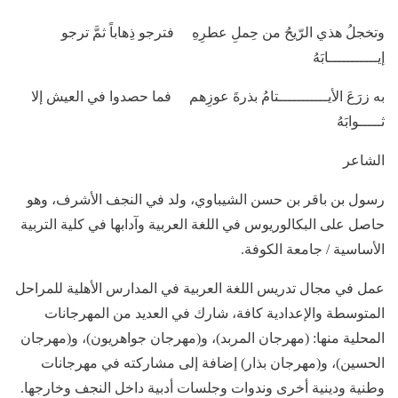
وتخجلُ هذي الرّيحُ من حِملِ عطرِهِ فترجو ذِهاباً ثمَّ ترجو
إيـــــــــــابَهُ
به زرَعَ الأيـــــــــــتامُ بذرةَ عوزِهم فما حصدوا في العيش إلا
ثـــــوابَهُ
الشاعر
رسول بن باقر بن حسن الشيباوي، ولد في النجف الأشرف، وهو
حاصل على البكالوريوس في اللغة العربية وآدابها في كلية التربية
الأساسية / جامعة الكوفة.
عمل في مجال تدريس اللغة العربية في المدارس الأهلية للمراحل
المتوسطة والإعدادية كافة، شارك في العديد من المهرجانات
المحلية منها: (مهرجان المربد)، و(مهرجان جواهريون)، و(مهرجان
الحسين)، و(مهرجان بذار) إضافة إلى مشاركته في مهرجانات
وطنية ودينية أخرى وندوات وجلسات أدبية داخل النجف وخارجها.