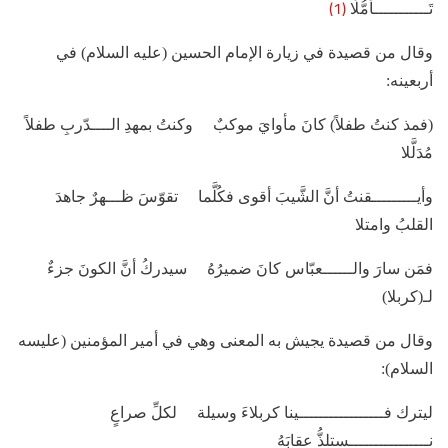
(1)
تَـــــــــــأمُّلَا
وقال من قصيدة في زيارة الإمام الحسين (عليه السلام) في
أربعينه:
(فمذ كنتُ طفلاً) كانَ مأوايَ موكبٌ وكنتُ بمهدِ الــــدّربِ طفلاً
مُدَلَّلا
وأيـــــــــقنتُ أنَّ الشَّيبَ أقوى فكُلَّما تقوّسَ ظـــهرٌ جاهدَ
القلبُ وامتلا
فمَن سارَ والــــــعبّاس كانَ ضميرُهُ سيدركُ أنَّ الكونَ جزءٌ
لـ(كربلا)
وقال من قصيدة يجيش به المعنى وهي في أمير المؤمنين (عليسه
السلام):
ليترك فـــــــــــــــــينا كربلاءَ وسيلة لكلِّ صراعٍ
نــــــــــــــــستلذُّ عقابَهُ