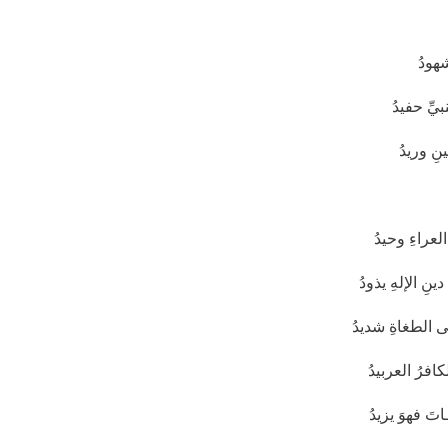
هودُ
بيِّ حفيدُ
نِ وريدُ
لعراءِ وحيدُ
ِ الإلهِ يذودُ
 الطغاةِ شديدُ
افرُ العربيدُ
تَ فهوَ يزيدُ