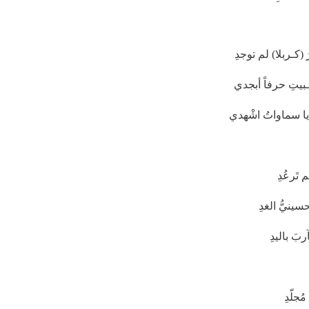
كـربلا) لم توجدِ
ـبيتِ حرفاً أبجدي
 يا سماواتُ اشْهدي
تَرعُدِ
سينيُّ الغدِ
بَ باليدِ
جلّدِ