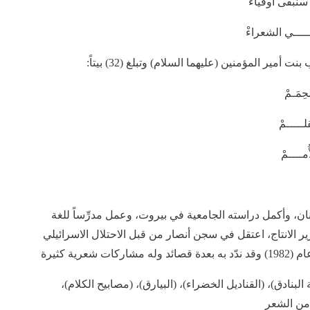
سنبقى أوفياءْ
ـــــي الشعراءْ
ر المؤمنين (عليهما السلام) وتبلغ (32) بيتاً:
مَـمْ
لـــــمْ
ــــمْ
ن، وأكمل دراسته الجامعية في بيروت، وعمل مدرِّساً للغة
ير الانتاج، اعتقل في سجن أنصار من قبل الاحتلال الاسرائيلي
ية كثيرة
بنادق)، (القناديل الخضراء)، (البيارق)، (مصابيح الكلام)،
 من الشعر