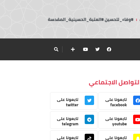
:
#وفاء_للحسين #العتبة_الحسينية_المقدسة
لتواصل الاجتماعي
تابعونا على
تابعونا على
twitter
facebook
تابعونا على
تابعونا على
telegram
youtube
تابعونا على
تابعونا على