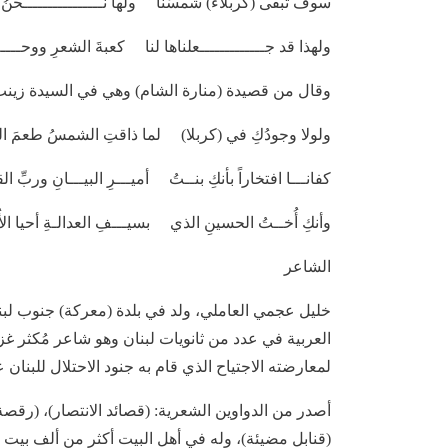
سوفَ تبقى (كربلاءٌ) شمسُنا ولها نــــــــــــــــحنُ 
ولهذا قد جـــــــــــــعلناها لنا كعبةَ الشعرِ ووحــــ
وقال من قصيدة (منارة الشام) وهي في السيدة زينب بنت أمي
ولولا وجودُكِ في (كربلا) لما ذاقتِ الشمسُ طعمَ الحِ
كفانـــا افتخاراً بأنكِ بنــتُ أميـــرِ البيـــانِ وربِّ الق
وأنكِ أُخــتُ الحسينِ الذي بسيـــفِ العدالـةِ أحيا الأُم
الشاعر
خليل عجمي العاملي، ولد في بلدة (معركة) جنوب لبنا
العربية في عدد من ثانويات لبنان وهو شاعر مُكثر غز
لمعارضته الاجتياح الذي قام به جنود الاحتلال للبنان عام (1982) وقد ندّد به بعدة قصائد وله مشاركات شعر
أصدر من الدواوين الشعرية: (قصائد الانتصار)، (رقصة ال
(قنابل مضيئة)، وله في أهل البيت أكثر من ألف بيت