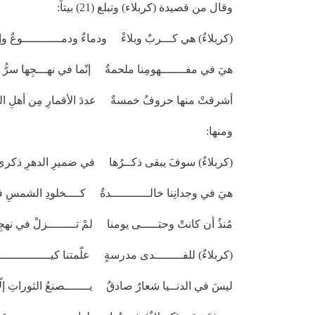
وقال من قصيدة (كربلاء) وتبلغ (21) بيتاً:
(كربلاءٌ) هي كـــربٌ وبلاءْ ودماءٌ ودمـــــــــــوعٌ وإب
هيَ في مفـــــــهومِنا ملحمةٌ إنّما في نهـــجِها سرُّ 
أشرقتْ منها حروفٌ خمسةٌ عددَ الأقمارِ مِن أهلِ ال
ومنها:
(كربلاءٌ) سوفَ يبقى ذكــرُها في ضميرِ الدهرِ ذكرى
هيَ في وجدانِنا خالـــــــــــدةٌ كــــخلودِ الشمسِ ف
مُنذُ أن كانتْ وحتـــــى يومنا لمْ تــــــــزلْ في نهجِها
(كربلاءٌ) للفــــــــدى مدرسةٍ علّمتنا كيــــــــــــــ
ليسَ في الدنــيا شعارٌ صادقٌ يـــــــصنعُ الثوراتِ إلّا 