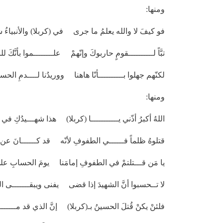
ومنها:
فو كيفَ لا والله يعلمُ ما جرى في (كربلا) والأنبياءُ ش
تبَّاً لــــــــــقومٍ حاربوكَ وإنّهمْ علــــــــموا بأنَّكَ للن
لكنّهم جهلوا بــــــــــأنّا هاهنا ووريدُنا لــــدمِ الحسي
ومنها:
اللهُ أكبرُ أذّني يـــــــــــا (كربلا) هذا شهـــيدُكِ في ا
قتلوهُ ظلماً فــــــي الطفوفِ لأنّه قد كــــــانَ عن دين
يا مَن قـــتلتمْ في الطفوفِ إمامَنا يومَ الحسابِ على
لا تــحسبوا أنَّ الشهيدَ إذا قضى يفنى ويبقـــــــى الك
فلئنْ يكنْ قُتلَ الحسينُ بـ(كربلا) إنَّ الذي قد مـــــــا