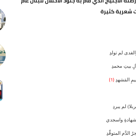
ته الاجتياح الذي قام به جنود الاحتلال للبنان عام
الفدى لم تولدِ
 بيتِ محمدِ
(1)
مِ المَشهدِ
لا) لم يبردِ
لشهادةِ واسجدي
لدَّمِ المتوقِّدِ