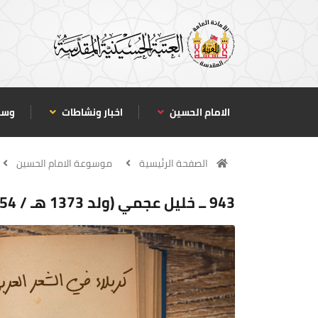
الامام الحسين
اخبار ونشاطات
وسا
الصفحة الرئيسية
موسوعة الامام الحسين
943 ــ خليل عجمي (ولد 1373 هـ / 1954 م)