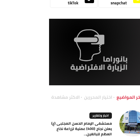
tikTok
snapchat
خر المواضيع
اختيار المحررين
الاكثر مشاهدة
اخبار وتقارير
مستشفى الإمام الحسن المجتبى (ع)
يعلن نجاح (400) عملية لزراعة نخاع
العظم للبالغين...