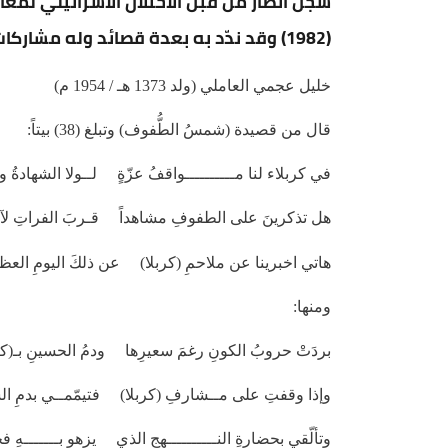
سجن أنصار من قبل الاحتلال الاسرائيلي لمعارض
(1982) وقد ندّد به بعدة قصائد وله مشاركات شعرية كثيرة
خليل عجمي العاملي (ولد 1373 هـ / 1954 م)
قال من قصيدة (شمسُ الطُّفوف) وتبلغ (38) بيتاً:
في كربلاء لنا مــــــــــواقفُ عزّةٍ لــولا الشهادةُ و
هل تذكرينَ على الطفوفِ مشاهداً قـربَ الفراتِ لآلِ
هاتي اخبرينا عن ملاحمِ (كربلا) عن ذلكَ اليومِ العظي
ومنها:
بردَتْ حروبُ الكونِ رغمَ سعيرِها ودمُ الحسينِ بـ(كرب
وإذا وقفتِ على مــشارفِ (كربلا) فتيمّمــي بدمِ ا
وتألّقي بحضارةِ النــــــــــهجِ الذي يزهو بـــــــهِ فجرُ ا