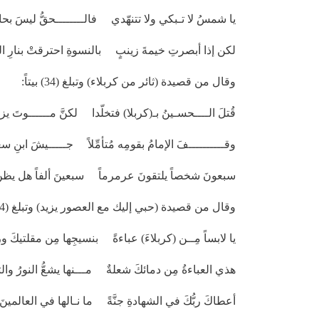
يا شمسُ لا تـبكي ولا تتنهّدي فالــــــــحقُّ ليسَ بحاجةٍ
لكن إذا أبصرتِ خيمةَ زينبٍ بالنسوةِ احترقتْ بنارِ ال
وقال من قصيدة (ثائر من كربلاء) وتبلغ (34) بيتاً:
قُتلَ الــــحسـينُ بـ(كربلا) فتخلّدا لكنَّ مــــــوتَ يزيدَ
وقــــــــــفَ الإمامُ بقومِه مُتأمِّلاً جـــــيشَ ابنِ سعد
سبعونَ شخصاً يلتقونَ عرمرماً سبعينَ ألفاً هل يظنّ
وقال من قصيدة (حبي إليك مع العصور يزيد) وتبلغ (24) بيتاً:
يا لابساً مِــن (كربلاءَ) عباءةً بنسيجِها مِن مقلتيكَ ور
هذي العباءةُ مِن دمائكَ شعلةٌ مـــنها يشعُّ النورُ والت
أعطاكَ ربُّكَ في الشهادةِ جنَّةً ما نـالها في العالمينَ