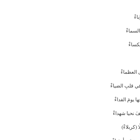
اءْ
السماءْ
كساءْ
 العظماءْ
ي قلبِ الضياءْ
 يومَ الفداءْ
فَ نحيا شهداءْ
(كربلاءْ)