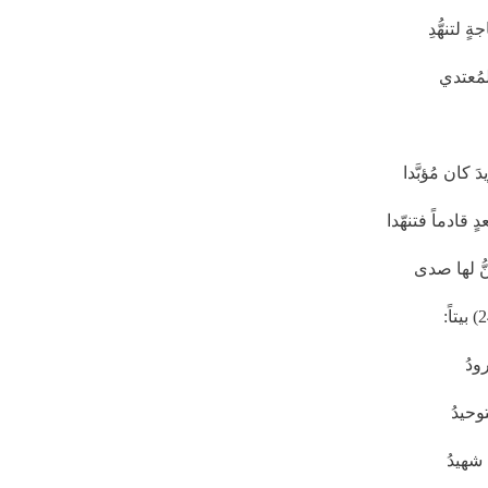
 لتنهُّدِ
مُعتدي
 كان مُؤبَّدا
ٍ قادماً فتنهّدا
ُ لها صدى
ودُ
وحيدُ
 شهيدُ