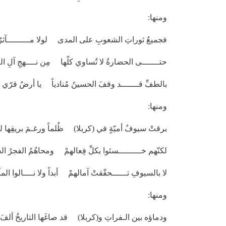
ومنها:
فجميعُ ثوراتِ الشعوبِ على المدى لولا مـــــــــآثرُ (
حتـــــــى الحضارةُ لا تُساوي كلّها مِن نــــهجِ آلِ ال
بالطفِّ قـــــــد وقفَ الحسينُ مُنادياً يا أرضُ قرّي
ومنها:
برقتْ سيوفُ أميّةٍ في (كربلا) ظُلماً ورغـمَ بريقِها لم 
لكنّهم خـــــــــسئوا بكلِّ فِعالهمْ ومحاهُمُ الفجرُ الح
لا بالسيوفِ تــــــحقّقتْ آمالهمْ أبداً ولا نــــالوا المآر
ومنها:
ودماؤه بين الـفراتِ و(كربلا) قد صاغَها التاريخُ ألفَ مُ