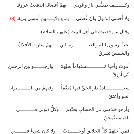
وكــــــيفَ تمسُّني نارٌ وعُودي بهمْ أغصانُه اندفعتْ عروقا
(8)
ولا أخشى الذبولَ وإنَّ غُصني بماءِ ولائِـــــهم أمسى وريقا
وقال من قصيدة في أهل البيت (عليهم السلام):
بحبِّ رسولِ اللهِ والعتــــــــــرةِ التي بهمْ سارتِ الأفلاكُ
والشمسُ تشرقُ
أموتُ وأحيا مُــــــــــــستهاماً بحبِّهمْ وأرجـــــــو مِن الرحمنِ
أنّي أرزقُ
سعــــــــــــادةُ دارِ الحقِّ فيها مُنعَّماً وفيهمْ مِن الــــــــنيرانِ
أنجو وأعتَقُ
وأرجو خلاصي في الحسابِ بحبِّهمْ وكلُّ ذنوبي فــــــــــي
القيامةِ تُمحقُ
فمِن أجلِهمْ كلُّ الخلائقِ أوجــــــدتْ ولا كانَ شيءٌ فــــــــي