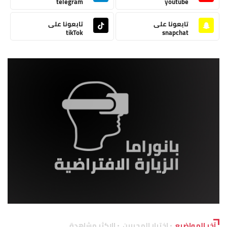
telegram
youtube
تابعونا على
تابعونا على
tikTok
snapchat
آخر المواضيع
اختيار المحررين
الاكثر مشاهدة