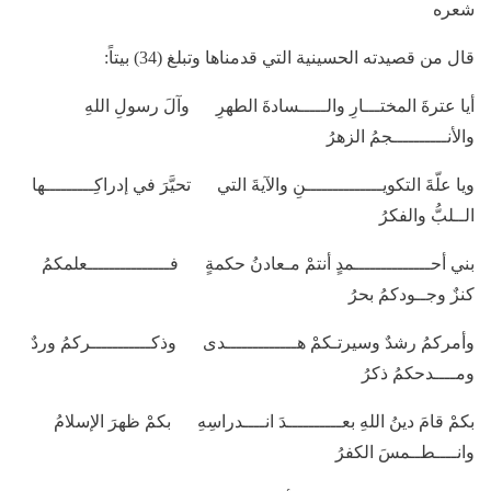
شعره
قال من قصيدته الحسينية التي قدمناها وتبلغ (34) بيتاً:
أيا عترةَ المختـــارِ والـــــسادةَ الطهرِ وآلَ رسولِ اللهِ
والأنــــــــــجمُ الزهرُ
ويا علّةَ التكويــــــــــــــنِ والآيةَ التي تحيَّرَ في إدراكِـــــــــها
الــلبُّ والفكرُ
بني أحــــــــــــــمدٍ أنتمْ مـعادنُ حكمةٍ فـــــــــــــــعلمكمُ
كنزٌ وجــودكمُ بحرُ
وأمركمُ رشدٌ وسيرتـكمْ هـــــــــــــدى وذكـــــــــــركمُ وردٌ
ومــــدحكمُ ذكرُ
بكمْ قامَ دينُ اللهِ بعــــــــــدَ انــــدراسِهِ بكمْ ظهرَ الإسلامُ
وانــــطــمسَ الكفرُ