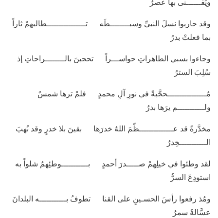
ويُفــــــنى بها عصرُ
وقد حاربوا نسلَ النبيِّ وسبــــــــطَه تــــــــــــــــطالبهمْ ثاراً
بما فعلتْ بدرُ
وجاءوا بسبي الطاهراتِ حواســـراً تحجبنَ بالــــــــراحاتِ إذ
سُلِبَ السترُ
مُــــــــــــــــحجَّبةً في نورِ آلِ محمدٍ فلمْ ترها شمسٌ
ولـــــــــــم يرَها بدرُ
مخدَّرةً قد عــــــــــــــظّمَ اللهُ خدرَها بقينَ بلا خدرٍ وقد نُهبَ
الـــــــــــخِدرُ
لقد وطئوا في خيلِهمْ صـــــدرَ أحمدٍ بـــــــــــوطئِهمُ شلواً به
استودِعَ السرُّ
ومُذ رفعوا رأسَ الحسـينِ على القنا تطوفُ بـــــــــــه البلدانَ
عسَّالةٌ سمرُ