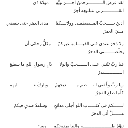
لقد فرضَ الــــــــــرحمنُ أجــــرَ نبيِّهِ مودّةَ ذي
القـــــــــــربى لتبلـيغِه أجرُ
أدينُ بـــــحبِّ المــصطفـى وولائـــكمْ مدى الدهرِ حتى ينقضي
مـنيَ العمرُ
ولا ذخرَ عندي فـي القيــــامةِ غيركمْ وكلُّ رجائي أن
يخلّصـــــــني الذخرُ
فيا ربِّ ثبِّتني علـى الــــــحبِّ والولا لآلِ رسولِ اللهِ ما سطعَ
الــــــــــــبدرُ
ويا ربِّ وفِّقني لـنــــظمِ مـــــــديحِهمْ وباركْ عـــــــــــليهم
كلّما طلعَ الفجرُ
لــــــكمْ في كتـــــابِ اللهِ أجلى مدائحٍ وشاهدُ صدقٍ فيكمُ
هــــــلْ أتى الدهرُ
تنوِّهُ طــــــــــــــــــــه والنبا بمديحِكم ويسَ