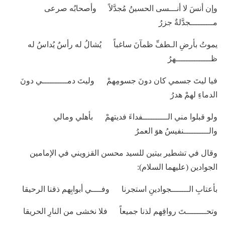
وإن أنسَ لا أنـــسى الحسينُ مُجدَّلاً وأصحابُه صرعى
مـــــــــجدَّلةٌ جزرُ
يموتُ بأرضِ الـطفِّ ظمآنَ ساغباً يُشالُ له رأسٌ يُداسُ له
ظــــــــــــــهرُ
فيا ليتَ جسمي كان دونَ جسومِهمْ وليتَ دمــــــــــي دونَ
الدماءِ لهمْ هدرُ
ولو قبلوا مني الــــــــــفداءَ فديتهمْ بأهلي ومالي
والــــــــــنفيسُ هوَ العمرُ
وقال في تشطير بيتين للسيد محسن القزويني في الإمامين
الجوادين (عليهما السلام):
بأعتابِ الـــــــجوادينِ استجرنا وفــــي أبوابِهم ذقنا الرحيقا
وتحــــــــتَ رواقِهم لذنا جميعاً فلا نخشى من النارِ الحريقا