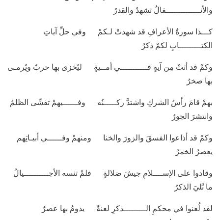
والأنــــــــــــــفالُ تشهدُ والقدرُ
كـــذا سورةُ الأعرافِ قد شهدتْ لـكمْ وفي جلِّ آياتِ
الكتـــــــــابِ لكمْ ذكرُ
وكمْ قد أتتْ مِن آيةٍ فـــــــــــي أمــيةٍ ليُخزى بها حربٌ ويُرمـى
بها صخرُ
بهمْ قامَ رأسُ الشركِ واشتدَّ ركـــــنُه وفــــــيهمْ تفشّى الظلمُ
وانتشرَ الجورُ
وكمْ قد أذاعوا الفسقَ والزورَ والخنا ومنهمْ وفــــــي أبيـاتِهم
يعصرُ الخمرُ
وقادوا على الإســــلامِ جيشَ ضلالةٍ فلمْ تنسه الأجــــــــــيالُ
ما تُليَ الذكرُ
لقد لُعنوا في محكمِ الـــــــــذكرِ لعنةً يدومُ بها عصرٌ