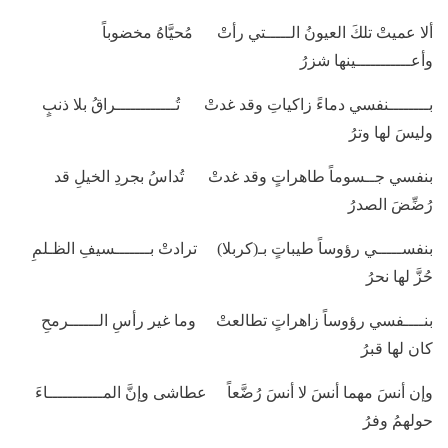
ألا عميتْ تلكَ العيونُ الـــــتي رأتْ مُحيَّاهُ مخضوباً
وأعـــــــــــينها شزرُ
بــــــــنفسي دماءً زاكياتِ وقد غدتْ تُــــــــــــراقُ بلا ذنبٍ
وليسَ لها وترُ
بنفسي جــسوماً طاهراتٍ وقد غدتْ تُداسُ بجردِ الخيلِ قد
رُضِّضَ الصدرُ
بنفســـــي رؤوساً طيباتٍ بـ(كربلا) ترادتْ بـــــــسيفِ الظـلمِ
حُزَّ لها نحرُ
بنــــفسي رؤوساً زاهراتٍ تطالعتْ وما غير رأسِ الــــــرمحِ
كان لها قبرُ
وإن أنسَ مهما أنسَ لا أنسَ رُضَّعاً عطاشى وإنَّ المـــــــــــاءَ
حولهمُ وفرُ