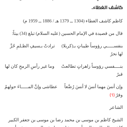
كاشف الغطاء.
كاظم كاشف الغطاء (1304 ــ 1379 هـ / 1886 ــ 1959 م)
قال من قصيدة في الإمام الحسين (عليه السلام) تبلغ (34) بيتاً:
بنفســـــي رؤوساً طيباتٍ بـ(كربلا) ترادتْ بـسيفِ الظـلمِ حُزَّ
لها نحرُ
بنــــفسي رؤوساً زاهراتٍ تطالعتْ وما غير رأسِ الرمحِ كان لها
قبرُ
وإن أنسَ مهما أنسَ لا أنسَ رُضَّعاً عطاشى وإنَّ المـــــاءَ حولهمُ
(1)
وفرُ
الشاعر
الشيخ كاظم بن موسى بن محمد رضا بن موسى بن جعفر الكبير