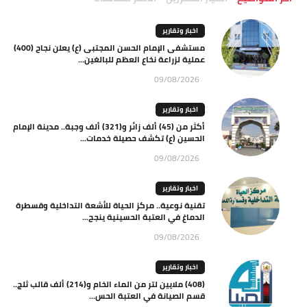
اخبار وتقارير
مستشفى الإمام الحسن المجتبى (ع) يعلن نجاح (400)
عملية لزراعة نخاع العظم للبالغين...
09/08/2026
اخبار وتقارير
أكثر من (45) ألف زائر و(321) ألف وجبة.. مدينة الإمام
الحسين (ع) تكشف حصيلة خدمات...
09/08/2026
اخبار وتقارير
تقنية نوعية.. مركز الحياة للأشعة التداخلية وقسطرة
الدماغ في العتبة الحسينية ينجح...
09/08/2026
اخبار وتقارير
(408) ملايين لتر من الماء الخام و(214) ألف قالب ثلج..
قسم الصيانة في العتبة الحس...