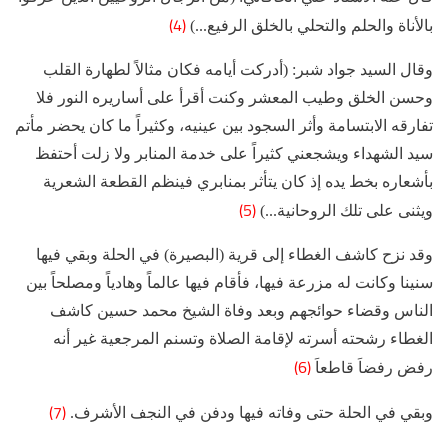
(4)
بالأناة والحلم والتحلي بالخلق الرفيع...)
وقال السيد جواد شبر: (أدركت أيامه فكان مثالاً لطهارة القلب
وحسن الخلق وطيب المعشر وكنت أقرأ على أساريره النور فلا
تفارقه الابتسامة وأثر السجود بين عينيه، وكثيراً ما كان يحضر مأتم
سيد الشهداء ويشجعني كثيراً على خدمة المنابر ولا زلت أحتفظ
بأشعاره بخط يده إذ كان يتأثر بمنابري فينظم القطعة الشعرية
(5)
ويثنى على تلك الروحانية...)
وقد نزح كاشف الغطاء إلى قرية (البصيرة) في الحلة وبقي فيها
سنينا وكانت له مزرعة فيها، فأقام فيها عالماً وهادياً ومصلحاً بين
الناس وقضاء حوائجهم وبعد وفاة الشيخ محمد حسين كاشف
الغطاء رشحته أسرته لإقامة الصلاة وتسنم المرجعية غير أنه
(6)
رفض رفضاَ قاطعاَ
(7)
وبقي في الحلة حتى وفاته فيها ودفن في النجف الأشرف.