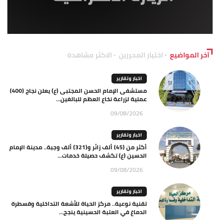
آخر المواضيع
اختيار المحررين
الاكثر مشاهدة
اخبار وتقارير
مستشفى الإمام الحسن المجتبى (ع) يعلن نجاح (400)
عملية لزراعة نخاع العظم للبالغين...
09/08/2026
اخبار وتقارير
أكثر من (45) ألف زائر و(321) ألف وجبة.. مدينة الإمام
الحسين (ع) تكشف حصيلة خدمات...
09/08/2026
اخبار وتقارير
تقنية نوعية.. مركز الحياة للأشعة التداخلية وقسطرة
الدماغ في العتبة الحسينية ينجح...