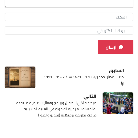
ارسال
السابق
915 ــ عدنان حمدان (1366 ــ 1421 هـ / 1947 ــ 1991
م)
التالي
مرصد فلكي للاطفال وبرامج وفعاليات علمية متنوعة
اطلقها قسم رعاية الطفولة في العتبة الحسينية
طرحت بطريقة ترفيهية (فيديو والصور)