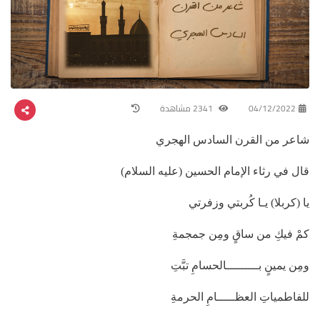
04/12/2022
2341 مشاهدة
شاعر من القرن السادس الهجري
قال في رثاء الإمام الحسين (عليه السلام)
يا (كربلا) يـا كُربتي وزفرتي
كمْ فيكِ من ساقٍ ومِن جمجمةِ
ومِن يمينٍ بـــــــــالحسامِ تبَّتِ
للفاطمياتِ العظـــــامِ الحرمةِ