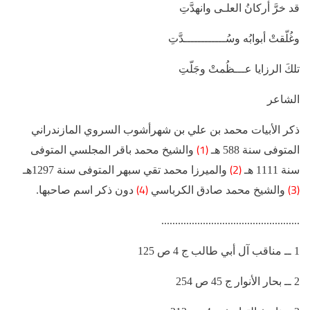
قد خرَّ أركانُ العلـى وانهدَّتِ
وغُلّقتْ أبوابُه وسُــــــــــــدَّتِ
تلكَ الرزايا عـــظُمتْ وجَلّتِ
الشاعر
ذكر الأبيات محمد بن علي بن شهرأشوب السروي المازندراني
(1)
المتوفى سنة 588 هـ
والشيخ محمد باقر المجلسي المتوفى
(2)
سنة 1111 هـ
والميرزا محمد تقي سبهر المتوفى سنة 1297هـ
(4)
(3)
والشيخ محمد صادق الكرباسي
دون ذكر اسم صاحبها.
..................................................
1 ــ مناقب آل أبي طالب ج 4 ص 125
2 ــ بحار الأنوار ج 45 ص 254