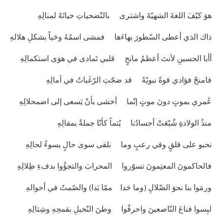
هوَ كيّفَ اللغةَ الشهيّةَ واشترى بالتّضحياتِ حياتَهُ لمنالِهِ
ذاك الذي أعطى السّطورَ بهاءَها فمشى اسمُهُ وحَياً بشكلِ هلالهِ
أأبا الحسينِ لأنتَ أعظمُ مانحٍ قلبي تَمادى في هوَى استكمالِهِ
فامنحْ فؤادي قوةً نبويّةً قد ضجّتِ الرّغَباتُ في آمالِهِ
عُمري بموتٍ دونَ موتٍ إنّما أخشى بأنْ يَسعى إلى اضمحلالِهِ
منذُ الولادةِ شُبّعَتْ أجسادُنا يُتماً كأنّا جملةٌ بمقالِهِ
نحبو على قلقٍ وفي رعبٍ وما نلقى سوى حالٍ يسوءُ لحالِهِ
فالحاكمونَ المعتِمونَ تسوّروا المحرابَ والتجؤُوا بدفءِ ظِلالِهِ
ورمَوا بنا نحوَ الضّلالِ (وما حَدا ممّا بَدا) والصّمتُ في أحوالهِ
لبِسوا قناعَ النّاصعينَ واحرقُوا وطنَ النّخيلِ بقمحِهِ وشِتالِهِ