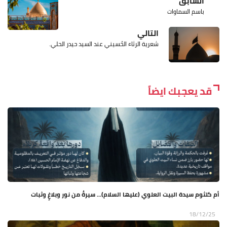
السابق
باسم السماوات
التالي
شعرية الرثاء الحُسيني عند السيد حيدر الحلي.
قد يعجبك ايضاً
أم كلثوم سيدة البيت العلوي (عليها السلام)... سيرةٌ من نور وبلاغٍ وثبات
18/12/25