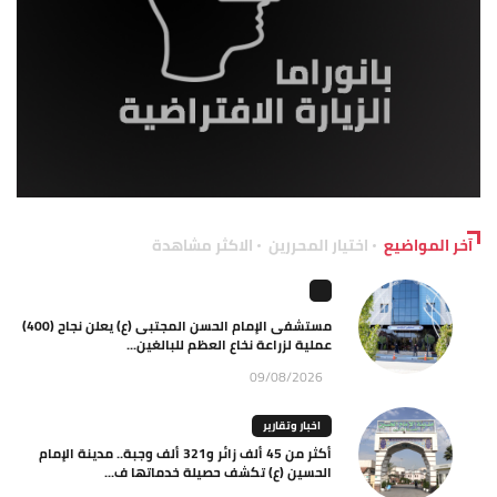
آخر المواضيع
اختيار المحررين
الاكثر مشاهدة
مستشفى الإمام الحسن المجتبى (ع) يعلن نجاح (400)
عملية لزراعة نخاع العظم للبالغين...
09/08/2026
اخبار وتقارير
أكثر من 45 ألف زائر و321 ألف وجبة.. مدينة الإمام
الحسين (ع) تكشف حصيلة خدماتها ف...