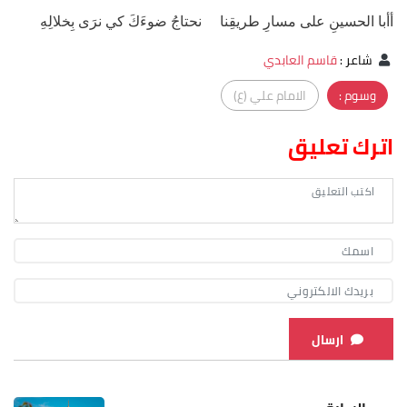
أأبا الحسينِ على مسارِ طريقِنا نحتاجُ ضوءَكَ كي نرَى بِخلالِهِ
شاعر
:
قاسم العابدي
وسوم :
الامام علي (ع)
اترك تعليق
ارسال