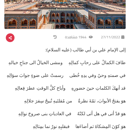
27/11/2022
1944 مشاهدة
إلى الإمام علي بن أبي طالب (عليه السلام):
طافَ الكمالُ على رحابِ كمالِهِ ومشى الخيالُ الى جناحِ خيالهِ
في صمتهِ وحيٌ وفي يدِهِ خُطى رسمتْ على ضوءٍ جوابَ سؤالِهِ
قد أنهكَ الكلماتِ حينَ حضورِهِ وأباحَ كلَّ الوقتِ عطرَ فِعالِهِ
هوَ يفتحُ الأبوابَ، ثمّةَ نظرةٌ من مُقلتَيهِ تُبيحُ سِفرَ جلالِهِ
هوَ قدْ أتى في هل أتى لكنّهُ في العادياتِ بنى صروحَ نوالِهِ
هوَ كوّنَ المِشكاةَ ثم أضاءَها فبقلبِهِ نورٌ نما بمِثالِهِ