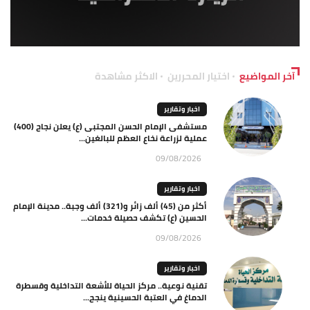
آخر المواضيع
اختيار المحررين
الاكثر مشاهدة
اخبار وتقارير
مستشفى الإمام الحسن المجتبى (ع) يعلن نجاح (400)
عملية لزراعة نخاع العظم للبالغين...
09/08/2026
اخبار وتقارير
أكثر من (45) ألف زائر و(321) ألف وجبة.. مدينة الإمام
الحسين (ع) تكشف حصيلة خدمات...
09/08/2026
اخبار وتقارير
تقنية نوعية.. مركز الحياة للأشعة التداخلية وقسطرة
الدماغ في العتبة الحسينية ينجح...