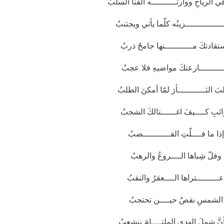
في الرياحِ ووارتــــــــــه القنا السلبُ
ـــــــــــــزينُه كلّما يأتي ويجتنبُ
ستقادتكَ مـــــــــــنها جامحٌ ذربُ
ــــــــــارعتكَ مواضيهِ فلا عجبُ
الثـــــــــــأرَ لمّا أمكنَ الطلبُ
ئبِ كــــيفَ اغــــــتالكَ الشجبُ
ا ما فــــلّتِ القـــــــــــضبُ
 وفلّ شِباها الــــروعُ والرهبُ
ـــــــتراها الــــعقرُ والنقبُ
لشمسِ نقصٌ حيــــن تحتجبُ
أنَّ شملَ الهدى الملتــــامَ ينشعبُ