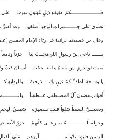
فـــــــــــــــــــكمْ عفيفةِ ذيلٍ للبتولِ سرتْ على أض
تطوي على جــــــــمراتِ الوجدِ أضلعَها وقد أضرَّ بها 
وقال من قصيدته الرائية في رثاء الإمام الحسين (عليه
يــــــا ناعي ابنَ رسولِ اللهِ هجــتْ لنا حزناً ودمعاً عل
نعيتَ لو تدري مَن تنعاهُ ما ضــحكتْ أسنانُ فيكَ ولا س
يا وقــعةَ الطفِّ كمْ عينٍ بكِ انــذرفتْ وللهدايةِ كــــــ
أفيكِ يـقضونَ آلُ المصـطفى عــطشاً والــــــــــماءُ
ويصبـــحُ السبطُ شلواً فـيكِ تــصهرُه شمسُ الهجيرِ
وحوله آلـــــــــــــهُ صـرعــى كأنهمُ جزرُ الأضاحي ع
للهِ مِن فتيةٍ شدّوا مــــــــــــــــآزرَهم على القتال