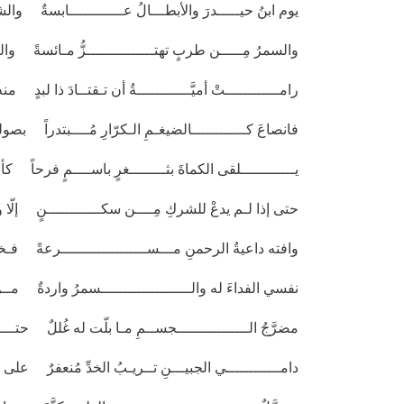
يوم ابنُ حيـــــدرَ والأبطـــالُ عــــــــــــابسةٌ وال
والسمرُ مِـــــن طربٍ تهتـــــــــــــــزُّ مـائسةً وا
رامــــــــــــتْ أميَّــــــــــــةُ أن تـقتــادَ ذا لبدٍ 
فانصاعَ كــــــــــــالضيغـمِ الـكرّارِ مُــــبتدراً بصولة
يــــــــــــلقى الكماةَ بثــــــــغرٍ باســــمٍ فرحاً كأ
حتى إذا لـم يدعْ للشركِ مِــــن سكــــــــــــنٍ إلّا وق
وافته داعيةُ الرحمنِ مـــســـــــــــــــــــرعةً فـخرّ
نفسي الفداءَ له والــــــــــــــــــــسمرُ واردةٌ م
مضرَّجُ الــــــــــــــــجســمِ مـا بلّت له غُللٌ حت
دامــــــــــــي الجبيـــنِ تــريـبُ الخدِّ مُنعفرٌ على 