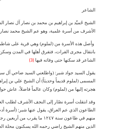
الشاعر
الشيخ حُميِّد بن إبراهيم بن محمد بن نصار آل نصار 
الأشرف من أسرة علمية، وهو عم الشيخ محمد نصار ا
بانتقال مجرى الفرات، فتفرق أهلها في المدن وسكن أ
(3)
الشاعر قد سكنها حتى وفاته فيها
يقول السيد جواد شبر: (واطلعني السيد ضاحي آل س
المسمى (لملوم قديماً وحديثاً) أن الشيخ علي بن إبرا
هجرته إليها من (لملوم) وكان عالماً فاضلاً، عاش حوالي ثما
وقد انتقلت أسرة نصّار إلى النجف الأشرف لطلب الع
الطاعون الذي عم العراق، يقول عنها شبر: (أسرة أ
منهم في طاعون سنة ١٢٤٧ ما يقر
الذين منهم الشيخ راضي رحمه ‌الله يسكنون محلة الع