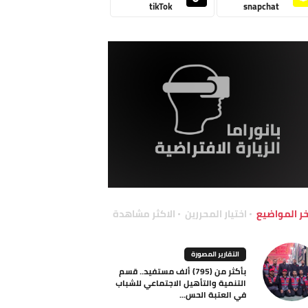
tikTok
snapchat
خر المواضيع
اختيار المحررين
الاكثر مشاهدة
التقارير المصورة
بأكثر من (795) ألف مستفيد.. قسم
التنمية والتأهيل الاجتماعي للشباب
في العتبة الحس...