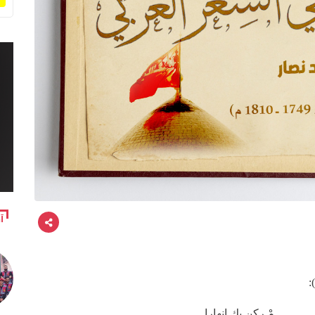
آ
:
ـــــــــمْ ركنٍ بكِ انهارا