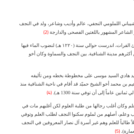
الشيباني اللملومي النجفي، عالم وأديب وشاعر، ولد في النجف
(2)
لشاعر المشهور باللغتين الفصحى والدارجة
وأصل هذه الأسرة من (لملوم) وهي قرية على شاطئ الفرات، اندرست حوالي سنة (١٢٢٠ هـ) لنضوب الماء فيها
كثرهم مدينة الشنافية. بين النجف والسماوة وكان أخو
يد هادي السيد موسى على مخطوطة بخطه ومن تأليفه
هيم بن محمد أخو الشيخ حميّد قد أقام في ناحية الشنافية منذ
(4)
نين عاماً إلى أن توفي سنة 1300 هـ).
لم وكان أغلب رجالها من طلبة العلوم لكن أغلبهم مات في
دب وعلم، أصلهم من لملوم سكنوا النجف لطلب العلم وتوفي
ب من أربعين رجلاً طالباً للعلم وهم غير أسرة آل نصار المعروفين في النجف
(5)
مارة).