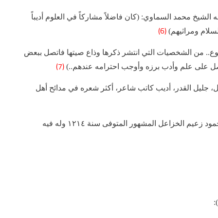
ه الشيخ محمد السماوي: (كان فاضلاً مشاركاً في العلوم أديباً
(6)
لسلام ومراثيهم)
بوع.. من الشخصيات التي انتشر ذكرها وذاع صيتها فاتصل ببعض
(7)
صل على علم وأدب برزه وأوجب احترامه عندهم..)
 جليل القدر، أديب كاتب شاعر، أكثر شعره في مدائح أهل
وكانت للشاعر صحبة تامة ومودة أكيدة مع حمد آل حمود زعيم الخزاعل المشهور المتوفى سنة ١٢١٤ وله فيه
: