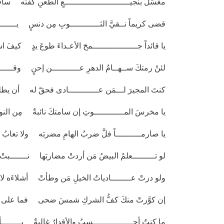
مغسَّلٌ بنجيــــــــــــــــــــــــــعِ الطعنِ كفَّنَه سا
قضى كريماً نــقيَّ الثــــــــــــوبِ مِن دنسٍ يـــــــــ
يا قائداً جــــــــــــــــــمحَ الأعـداءَ طوعَ يدٍ كيفَ ا
لئنْ رمتكَ ســهــامُ الدهرِ عـــــــــــن إحنٍ وقـــــ
كنتَ المجيرَ لـــمَن عــــــــــــادى فحقّ له أن يطلبَ 
يا مخرسَ المــــــــــــوتِ إن سامتكَ نائبةٌ مِن النوا
يا صارمــــــــــاً فلَّ ضربُ الهامِ مضربَه ولا تعابُ إذ
لو تـــــــــعلمُ البيضُ مَن أردتْ مضاربَها نـــــــبتْ
ولو درتْ عــــــــادياتُ الخيلِ مَن وطأتْ أشلاءَه لاعــ
إن كوَّرتْ منكَ كفُّ الشركِ شمسَ ضحى فما على ا
ما كنتُ أحــــــــــــــــسبُ والأقدارُ غالبةٌ بــــــــ