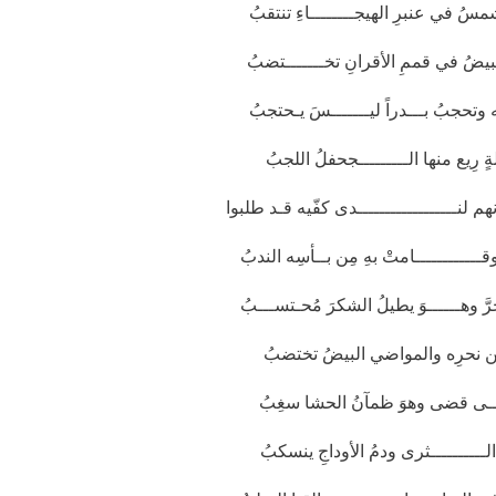
شمسُ في عنبرِ الهيجــــــــاءِ تنتقبُ
لبيضُ في قممِ الأقرانِ تخـــــــتضبُ
منه وتحجبُ بـــدراً ليـــــــسَ يـحتجبُ
ٍ رِيع منها الـــــــــجحفلُ اللجبُ
نهم لنــــــــــــــــــدى كفّيه قـد طلبوا
ــــــــــــامتْ بهِ مِن بــأسِه الندبُ
َ وهــــــوَ يطيلُ الشكرَ مُحـتســـبُ
ــن نحرِه والمواضي البيضُ تختضبُ
ـــــى قضى وهوَ ظمآنُ الحشا سغِبُ
الــــــــــثرى ودمُ الأوداجِ ينسكبُ