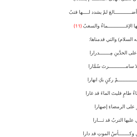
ـــــــــــالعَ لمْ يشدد لــــها قتبُ
(11)
الإغــــــــــــماءُ والسغبُ
 السلام) والتي قدمناها:
ى الخدَّينِ مِـــــــدرارا
امـــــــــــرتَ سُمَّارا
ـــــــــمْ ركنٍ بكِ انهارا
 طامٍ فليتَ الماءَ قد غارا
 على الرمضاءِ إصهارا
ليها التربُ قد ثـــارا
ِ وكـــــــأسُ الموتِ قد دارا