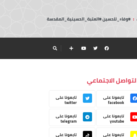
:
#وفاء_للحسين #العتبة_الحسينية_المقدسة
لتواصل الاجتماعي
تابعونا على
تابعونا على
twitter
facebook
تابعونا على
تابعونا على
telegram
youtube
تابعونا على
تابعونا على