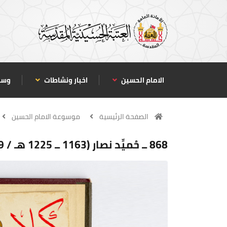
الامام الحسين
اخبار ونشاطات
وسا
الصفحة الرئيسية
موسوعة الامام الحسين
868 ــ حُميِّد نصار (1163 ــ 1225 هـ / 1749 ــ 1810 م)