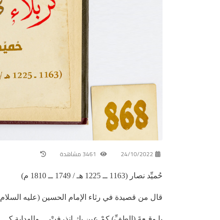
24/10/2022
3461 مشاهدة
حُميِّد نصار (1163 ــ 1225 هـ / 1749 ــ 1810 م)
قال من قصيدة في رثاء الإمام الحسين (عليه السلام)
يا وقـعةَ (الطفِّ) كمْ عينٍ بكِ انذرفتْ وللهدايةِ كــــــ