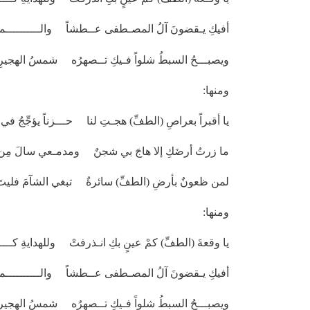
أفيكِ يـقضونَ آلُ المصـطفى عــطشاً والــــــــــماءُ
ويصبـــحُ السبطُ شلواً فـيكِ تــصهرُه شمسُ الهجير
ومنها:
يا أقبراً بعراصِ (الطفِّ) هجـتِ لنا حـــزناً يؤجِّجُ في 
ما زرتُ أرضَكِ إلا هاجَ بي شجنٌ ومدمـعي سالَ مِن عي
لمن ظعونٌ بأرضِ (الطفِّ) سائرةٌ تبغي الشآمَ فليتَ 
ومنها:
يا وقعةَ (الطفِّ) كمْ عينٍ بكِ انـذرفتْ وللهدايةِ كــــــ
أفيكِ يـقضونَ آلُ المصـطفى عــطشاً والــــــــــماءُ
ويصبـــحُ السبطُ شلواً فـيكِ تــصهرُه شمسُ الهجيرِ