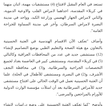
تستعد في العام المقبل لافتتاح (4) مستشفيات مهمة، اثنان منهما
في كربلاء المقدسة، احداهما لامراض القلب والاوعية الدموية،
والثاني لامراض الجهاز الهضمي وزارعة الكبد، وواحد في مدينة
البصرة لامراض السرطان، وآخر في مدينة السماوة للجراحة
العامة".
وأضاف "تعكف الآن الاقسام الهندسية في العتبة الحسينية
بالتعاون مع هيئة الصحة والتعليم الطبي بوضع التصاميم لإنشاء
(12) مستشفى جديد في عدد من المحافظات العراقية وكالتالي
(5) في كربلاء المقدسة، ومستشفى كبير في العاصمة بغداد لجميع
التخصصات الجراحية والسرطانية، و(3) في محافظة النجف
الأشرف، و(2) في البصرة، ومستشفى للأطفال في الحلة)، علما
أن العتبة الحسينية تعمل في الوقت الحالي على افتتاح مستشفى
جديد للأمراض السرطانية بعد أن امتلأت مؤسسة الوارث الدولية
للأورام بالمراجعين والمرضى".
وأوضح "كما تعكف العتبة الحسينية على وضع دراسات لإنشاء