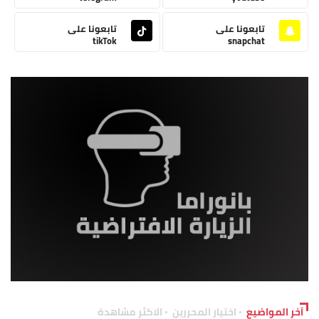
تابعونا على
تابعونا على
tikTok
snapchat
آخر المواضيع
اختيار المحررين
الاكثر مشاهدة