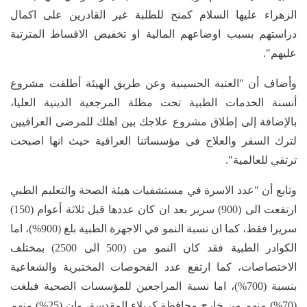
الزهراء عليها السلام كمنح للطلبة غير القادرين على اكمال
دراستهم بسبب اوضاعهم المالية او تخفيض الاقساط المترتبة
عليهم".
وأضاف أن "العتبة الحسينية وعن طريق الهيئة أطلقت مشروع
أنسنة الخدمات الطبية تحت مظلة المرجعية الدينية العليا،
بالإضافة إلى إطلاق مشروع علاجك بين اهلك للمرضى العراقيين
لترك السفر والعلاج في مؤسساتنا العراقية حيث انها اصبحت
ترتقي للعالمية".
وتابع أن "عدد الاسرة في مستشفيات هيئة الصحة والتعليم الطبي
ارتفعت الى (900) سرير بعد ان كان عددها قبل ثلاثة أعوام (150)
سريرا فقط، كما ان نسبة النمو في الاجهزة الطبية بلغ (900%)، اما
الكوادر الطبية فقد كان النمو من (500 الى 2500) بمختلف
الاختصاصات، كما ارتفع عدد الفحوصات المختبرية والشعاعية
بنسبة (700%)، اما نسبة المراجعين للمؤسسات الصحية فبلغت
(70%) منهم من خارج محافظة كربلاء المقدسة، وان (25%) منهم