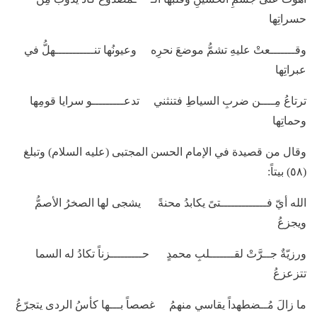
حسراتِها
وقـــــــعتْ عليهِ تشمُّ موضعَ نحرِه وعيونُها تنـــــــــــهلُّ في
عبراتِها
ترتاعُ مِــــن ضربِ السياطِ فتنثني تدعـــــــــو سرايا قومِها
وحماتِها
وقال من قصيدة في الإمام الحسن المجتبى (عليه ‌السلام) وتبلغ
(٥٨) بيتاً:
الله أيّ فـــــــــــــتىً يكابدُ محنةً يشجى لها الصخرُ الأصمُّ
ويجزعُ
ورزيّةٌ جــرَّتْ لقـــــــلبِ محمدٍ حـــــــــزناً تكادُ له السما
تتزعزعُ
ما زالَ مُــضطهداً يقاسي منهمُ غصصاً بـــها كأسُ الردى يتجرّعُ