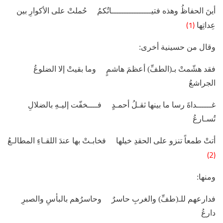
أينَ الحفاظُ وهذه فتيــــــــــــــــاتُكمُ حُملتْ على الأكوارِ بين
(1)
عِداتِها
وقال من حسينية أخرى:
فقد هشّمتْ بـ(الطفِّ) أعظمَ هاشمٍ وما بقيتْ إلا الضلوعُ
الجراشعُ
غــــــداةَ رسا ما بينها ثقـلُ أحمـدٍ فــــخفّت إليـهِ بالضلالِ
تُسـارعُ
أتتْ طمعاً تنزو على الحقدِ خيلها فخابـتْ بها عندَ اللقـاءِ المطالـعُ
(2)
ومنها:
فدارعهم للـ(طفِّ) والغربِ حاسرٌ وحاسرُهم بالبأسِ والصبرِ
دارعُ