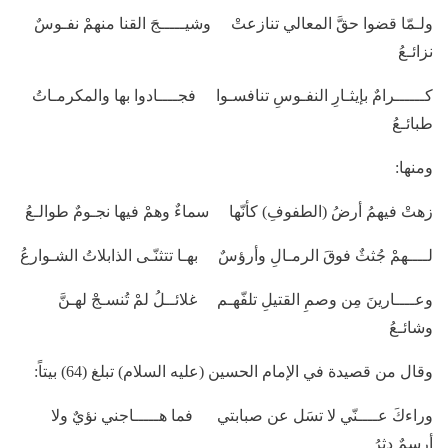
ولـمّا قضوا حقَّ المعالي تنازعتْ وشيـــــجَ القنا منهمْ نفـوسٌ
نزائـعُ
كــــــرامٌ بإيثـارِ النفـوسِ تنافسـوا فجــــادوا بها والمكرمـاتُ
طبائـعُ
ومنها:
زهتْ فيهمُ أرضُ (الطفوفِ) كأنّها سماءٌ وهمْ فيها نجـومٌ طوالـعُ
لــــهمْ جُثثٌ فوقَ الرمـالِ وأرؤسٌ بهـا تتثنّـى الذابلاتُ الشـوارعُ
وعــــارينَ مِن وصمِ القتيلِ تلفّهـم غلائــلُ لمْ تُنسـجْ لهـنَّ
وشائـعُ
وقال من قصيدة في الإمام الحسين (عليه السلام) تبلغ (64) بيتاً:
وراءكَ عــــنّي لا تسَل عن صبابتي فما هـــــاجني نؤيٌ ولا
أرسمٌ دثرُ