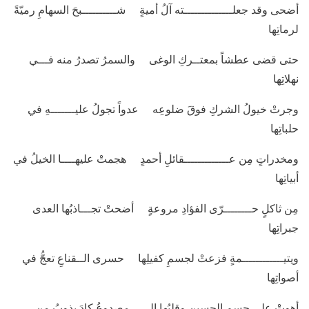
أضحى وقد جعلــــــــــــــته آلُ أميةٍ شــــــــــبحَ السهامِ رميّةً
لرماتِها
حتى قضى عطشاً بمعتــركِ الوغى والسمرُ تصدرُ منه فـــي
نهلاتِها
وجرتْ خيولُ الشركِ فوقَ ضلوعِه عدواً تجولُ عليـــــــهِ في
حلباتِها
ومخدراتٍ مِن عـــــــــــــقائلِ أحمدٍ هجمتْ عليهــــا الخيلُ في
أبياتِها
مِن ثاكلٍ حــــــــرّى الفؤادِ مروعةٍ أضحتْ تجـــاذبُها العدى
جبراتِها
ويتيــــــــــــمةٍ فزعتْ لجسمِ كفيلِها حسرى الــقناعِ تعجُّ في
أصواتِها
أهوتْ على جسمِ الحسينِ وقلبُها الـ ـمصدوعُ كادَ يذوبُ مِن