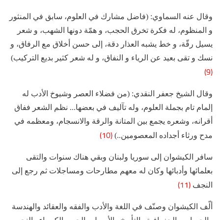
وقال عنه السماوي: (فاضل مشارك في العلوم، سابق في المنثور
و المنظوم، له فكرة تخرق الحجب، و همّة دونها الشهب، و شعر
يسيل رقّة، و خط يشبه العذار دقة، إلى حسن أخلاق مع الرفاق، و
نسك و تقى بعيد عن الرياء و النفاق، و له شعر كثير بديع التركيب)
(9)
وقال الشيخ جعفر النقدي: (من فضلاء العصر وشيوخ الأدب له
إلمام تام بجملة العلوم، وله تآليف في بعضها... نظم الشعر ففاق
أقرانه، وشعره يجمع بين المتانة والرقة والانسجام، ومعظمه في
(10)
مدح ورثاء أجداده المعصومين..)
سافر الكيشوان إلى سوريا ولبنان وبقي هناك سنوات والتقى
بعلمائها وأدبائها وكان له معهم مطارحات ومساجلات ثم رجع إلى
(11)
النجف
ألّف الكيشوان وصنّف في اللغة والأدب والفقه والعقائد والهندسة