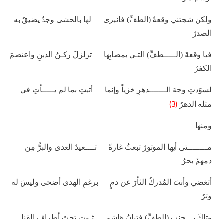
ولكن شجتني وقعةُ (الطفِّ) فانبرى لها بالحشى وجدٌ يضيقُ به
الصدرُ
فيا وقعةَ (الـــــطفِّ) التـي بمصابِها تزلزلَ ركـنُ الدينِ واعتصمَ
الكفرُ
لسوّدتِ وجهَ الـــــــدهرِ خزياً وإنما أتيتِ بما لم يـــــأتِ في
(3)
مثله الدهرُ
ومنها
مــــــــتى أيها الموتورُ تبعثُ غارةً تــــعيدُ العدى والبرُّ مِن
دمهمْ بحرُ
أتغضي وأنتَ المُدركُ الثأرَ عن دمٍ برغمِ الهدى أضحى وليسَ له
وترُ
وتلكَ بـــجنبِ (الطفِّ) فتيانُ هاشمٍ ثـوت تحتَ أطرافِ القنا