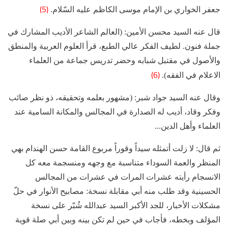
(5)
جعفر الخواري بن الإمام موسى الكاظم عليه السّلام.
قال عنه السيد محسن الأمين: (العالم الشاعر الأديب المشارك في
جملة فنون. لطيف الفكر عالي الطبع، قرأ العلوم العربية والمنطق
والأصول في مقتبل شبابه وحضر تدريس جماعة من العلماء
(6)
الاعلام في الفقه).
وقال عنه السيد جواد شبر: (مشهور بعلمه وتحقيقه، ذو نظر صائب
وفكر وقاد، أديب له الصدارة في المجالس والمكانة السامية عند
العلماء وأهل الدين...
ثم قال: لا زلت أتمثله سيداً وقوراً مربوع القامة حسن الهندام بهي
المنظر والعمة السوداء متناسبة مع وجهه ومنسجمة معه كل
الانسجام رأيته عشرات المرات في عشرات من المجالس
الحسينية وقد طلب منه أبي مقابلة نسخة: مصابيح الأنوار في حلّ
مشكلات الأخبار، للجد الأكبر السيد عبدالله شُبّر على نسخة
المؤلف وبخطه، فأجاب في حين لم تكن بينه وبين أبي صلة قوية