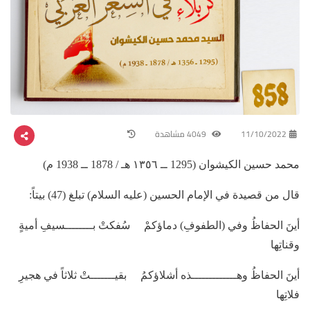
11/10/2022
4049 مشاهدة
محمد حسين الكيشوان (1295 ــ ١٣٥٦ هـ / 1878 ــ 1938 م)
قال من قصيدة في الإمام الحسين (عليه السلام) تبلغ (47) بيتاً:
أينَ الحفاظُ وفي (الطفوفِ) دماؤكمْ سُفكتْ بــــــــسيفِ أميةٍ
وقناتِها
أينَ الحفاظُ وهـــــــــــــذه أشلاؤكمُ بقيـــــــتْ ثلاثاً في هجيرِ
فلاتِها