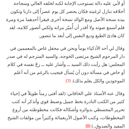
أو لأبي عليه دالة تستوجب الإجابة لكنه لخلقه العالي وسجاحة
أخلاقه تنازل لرغبته فكان يحضر كل يوم عصراً إلى دارنا وتكون
بيده نسخة الأصل ومع الوالد نسخة أخرى فيقرأ أحدهما مرة ومرة
فلم أسمع صوته ولا أقدر أن أُميّز نبراته ولكني أتصور كلامه، لقد
كان هادئ الطبع وديع النفس إلى أبعد ما تتصور.
وقال لي أحد الأذكياء يوماً ونحن في محفل غاص بالمعممين في
دار المرحوم الشيخ مرتضى الخوجه، والسيد المترجم له في صدر
المجلس: هل رأيت ذلك السيد ــ وأشار عليه ــ زجّ نفسه في كلام
أو خاض في مسألة دون أن يُسأل فيجيب بالرغم من أنه أعلم
(7)
الموجودين والكل يعلم بذلك).
وقال عنه الأستاذ علي الخاقاني: (لقد أفنى زمناً طويلاً في إحياء
كثير من الكتب النادرة بخط جميل وضبط قوي وأتذكر أنه كتب
تحرير المجسطي بدوائره وأشكاله فكانت مخطوطته من أروع
المخطوطات، وكتب الأصول الأربعمائة وكثيراً من مؤلفات الشيخ
(8)
المفيد والصدوق..)