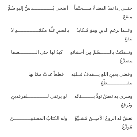
حتــى إذا نفذَ القضاءُ مــــحتّماً أضحى يُـــــــــــــدسُّ إليهِ سُمٌّ
منقعٌ
وغــدا برغمِ الدينِ وهوَ مُـكابدٌ بالصبرِ غلّةَ مكمّــــــــــــــدٍ لا
تنقعُ
وتــفتّتَتْ بالــــــسُمِّ مِن أحشائهِ كبدٌ لها حتى الـــــــــــصفا
يتصدَّعُ
وقضى بعينِ اللهِ يـــقذفُ قــلبَه قطعاً غدتْ ممّا بها
تتقـــــــــــــطّعُ
وسرى به نعشٌ تودُّ بــــــــناتُه لو يرتقي لـــــــــــــلفرقدينِ
ويُرفعُ
نعشٌ له الروحُ الأميــنُ مُشـيِّعٌ وله الكتابُ المستبيـــــــــــنُ
مُودَّعُ