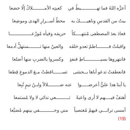
أعزَّه اللهُ فما تهـــــــــــبطُ في كعبتِه الأمــــــــلاكُ إلّا خضعا
بيتٌ من القدسِ وناهيـــــكَ به محطّ أســرارِ الهدى وموضِعا
فعادَ بعدَ المصطفى مُنتهــــكاً حريمَه وفيأه مُوزّعـــــــــــــــا
واقبلتْ فــــــــاطمُ تعدو خلفَه والعينُ منها تــــــــستهلُّ أدمعا
فانتهروها بسيـــــــــــاطِ قنفذٍ وكسروا بالضربِ منها أضلعا
فانعطفتْ تدعو أباها بــحشى تســــــاقطتْ مـعَ الدموعِ قِطعا
يا أبتا هذا عليٌّ أعرضـــــوا عنه ضــــــــلالاً وابـنُ تيمٍ تُبِعا
أهتفْ فيــــهم لا أرى واعيةً تـــــــــعي ندائي لا ولا مُستمعا
أمسى تراثـــي فيهمُ مُغتصباً مني وحــــــــــقي بينهم مُضيَّعا
(19)