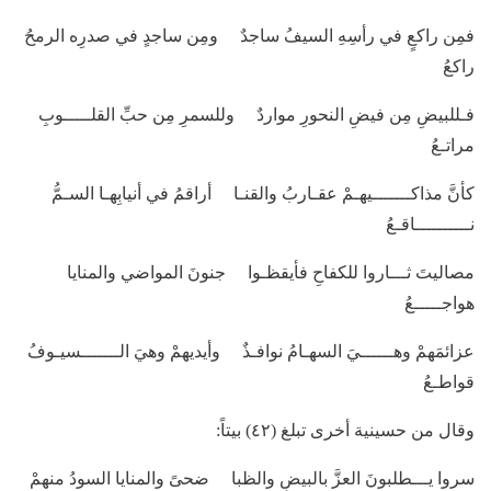
فمِن راكعٍ في رأسِهِ السيفُ ساجدٌ ومِن ساجدٍ في صدرِه الرمحُ
راكعُ
فـللبيضِ مِن فيضِ النحورِ مواردٌ وللسمرِ مِن حبِّ القلـــــوبِ
مراتـعُ
كأنَّ مذاكـــــــيهـمْ عقـاربُ والقنـا أراقمُ في أنيابِهـا السـمُّ
نــــــــــاقـعُ
مصاليتَ ثـــاروا للكفاحِ فأيقظـوا جنونَ المواضي والمنايا
هواجـــــعُ
عزائمَهمْ وهــــــيَ السهـامُ نوافـذٌ وأيديهمْ وهيَ الـــــــسيـوفُ
قواطـعُ
وقال من حسينية أخرى تبلغ (٤٢) بيتاً:
سروا يـــطلبونَ العزَّ بالبيضِ والظبا ضحىً والمنايا السودُ منهمْ