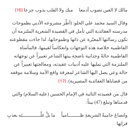
(16)
مالك لا العين تصوب أدمعا منك ولا القلب يذوب جزعا
وقال السيد محمد علي الحلو: (أطّر مشروعه الأدبي بطموحات
مدرسته العقائدية التي تأمل في القصيدة الشعرية الملتزمة أن
تكون رسالتها المعبّرة عن ذاتها وطموحاتها، لذا جاءت مقطوعته
الفاطمية خلاصة هذه التوجهات وانعكاساً لقيمها، فالمأساة
الفاطمية حالةً وجدانية ناضجة يبثها الشاعر تعبيراً عن توجهاته
الملتزمة التي تمليها عليه أدبيات عقيدته، ومعالجتها تعبيراً عن
حالة وعي يصل اليها الشاعر لمعرفة واقع الأمة وسلامة موقفه
(17)
من قضاياها العقائدية المصيرية).
قال من قصيدته التائية في الإمام الحسين (عليه السلام) والتي
قدمناها وتبلغ (47) بيتاً:
وانصاعَ حاميةُ الشريعةِ ظــــــــامياً ما بلَّ غلّــــــــــــتَه بعذبِ
فراتِها