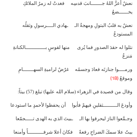
نعشٌ أعزَّ اللهُ جـــــــانبَ قدسِه فغدتْ له زمرُ الملائكِ
يخــــــضعُ
نعشٌ به قلبُ البتولِ ومهجةُ الـ ـهادي الــــرسولِ وثقلُه
المستودعُ
نثلوا له حقدَ الصدورِ فما يُرى منها لقوسٍ بـــــــــــــالكنانةِ
مَنزعُ
ورمــــوا جنازتَه فعادَ وجسمُه غرٌضٌ لراميةِ السهـــــــامِ
(18)
وموقعُ
وقال من قصيدة في الزهراء (سلام الله عليها) تبلغ (57) بيتاً:
وأودعَ الـــــــــثقلينِ فيهمْ فأبوا أن يحفظوا لأحمدٍ ما استودعا
وجـمَّعوا النارَ ليحرقوا بها الـ ـبيتَ الذي به الهدى تـــــجمّعا
بيتٌ علا سمكَ الضراحِ رفعةً فكانَ أعلا شرفــــــــــاً وأمنعا