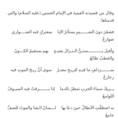
وقال من قصيدته العينية في الإمام الحسين (عليه السلام) والتي
قدمناها:
فشمّرَ دونَ الضــــــيمِ يستأثرُ الإبا بمعتركٍ فيه الضــــواري
ضوارعُ
وأقبلَ يـــــــــــستـنُّ الـنـزالَ بفتيـةٍ بهم يستقيمُ الكـــونُ
والخطبُ ظالعُ
بمـــــــزدلفٍ ما فيـهِ للريـحِ معبـرٌ سوى أنَّ ريـحَ الموتِ فيه
زعازعُ
يــريكَ سماءَ الحربِ تمطرُ بالدما إذا بـــــــرقتْ فيه السيـوفُ
اللوامعُ
به اصطفَّتِ الأبطالُ حينَ دعا بها لـــسانُ الـفنا والموتُ للصفِّ
جامعُ