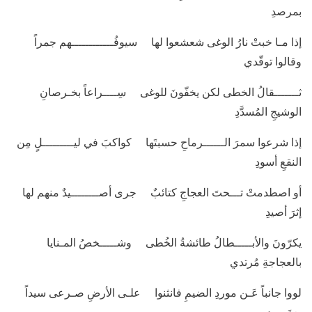
بمرصدِ
إذا مـا خبتْ نارُ الوغى شعشعوا لها سيوفُــــــــــــهم جمراً
وقالوا توقّدي
ثـــــــقالُ الخطى لكن يخفّونَ للوغى سِــــراعاً بخـرصانِ
الوشيجِ المُسدَّدِ
إذا شرعوا سمرَ الــــــرماحِ حسبتَها كواكبَ في ليـــــــــلٍ مِن
النقعِ أسودِ
أو اصطدمتْ تـــحتَ العجاجِ كتائبٌ جرى أصــــــــيدٌ منهم لها
إثرَ أصيدِ
يكرّونَ والأبـــــطالُ طائشةُ الخُطى وشـــــخصُ المـنايا
بالعجاجةِ مُرتدي
لووا جانباً عَـن موردِ الضيمِ فانثنوا علـى الأرضِ صـرعى سيداً