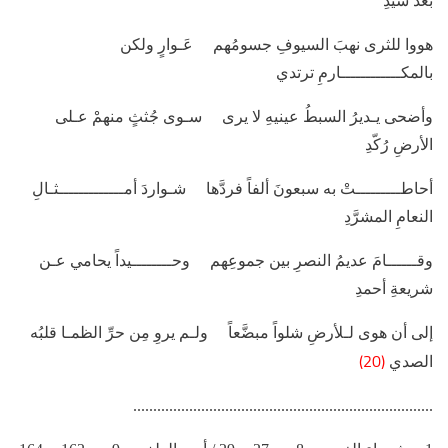
بعدَ سيدِ
هووا للثرى نهبَ السيوفِ جسومُهم عَـوارٍ ولكن
بالمكــــــــــــارمِ ترتدي
وأضحى يـديرُ السبطُ عينيهِ لا يرى سـوى جُثثٍ منهمْ عـلى
الأرضِ رُكّدِ
أحاطـــــــــتْ به سبعونَ ألفاً فردَّها شـواردَ أمـــــــــــــثـالِ
النعامِ المشرَّدِ
وقــــــامَ عديمُ النصرِ بين جموعِهم وحــــــــيداً يحامي عـن
شريعةِ أحمدِ
إلى أن هوى لـلأرضِ شلواً مبضَّعاً ولـم يروِ مِن حرِّ الظمـا قلبُه
(20)
الصدي
...........................................................................