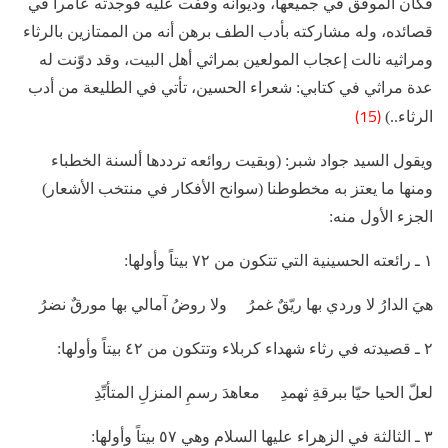
فكان الموفق في جميعها، وديوانه وقفت عليه فوجدته عامراً في
قصائده، وله مشاركته بأدب الطف برهن أنه من الممتازين بالرثاء
ومراثيه نالت إعجاب المولعين بمراثي أهل البيت، وقد دوّنت له
عدة مراثي في كتابي: شعراء الحسين، تأتي في الطليعة من أدب
(15)
الرثاء..)
ويقول السيد جواد شبر: (وبقيت روائعه ترددها ألسنة الخطباء
ومنها ما يعتز به مخطوطنا (سوانح الأفكار في منتخب الأشعار)
الجزء الأول منه:
١ ـ رائعته الحسينية التي تتكون من ٧٢ بيتاً وأولها:
هيَ الدارُ لا وردي بها ريّقٌ غمرُ ولا روضُ آمالي بها مورقٌ نضرُ
٢ ـ قصيدته في رثاء شهداء كربلاء وتتكون من ٤٢ بيتاً وأولها:
لعلّ الحيا حيّا ببرقةِ ثهمدِ معاهدَ رسمِ المنزلِ المتأبِّدِ
٣ ـ الثالثة في الزهراء عليها ‌السلام وهي ٥٧ بيتاً وأولها: