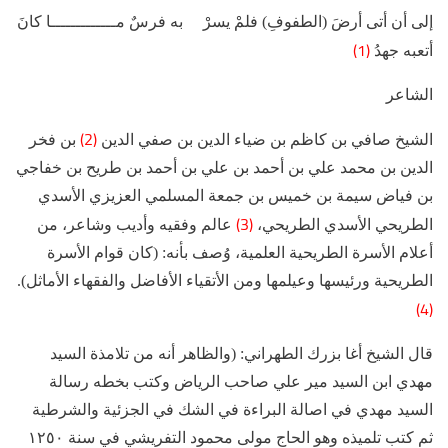
إلى أن أتى أرضَ (الطفوفِ) فلمْ يسرْ به فرسٌ مـــــــــــــا كانَ
(1)
أتعبه جهدُ
الشاعر
(2)
الشيخ صافي بن كاظم بن ضياء الدين بن صفي الدين
بن فخر
الدين بن محمد علي بن أحمد بن علي بن أحمد بن طريح بن خفاجي
بن فياض سيمة بن خميس بن جمعة المسلمي العزيزي الأسدي
(3)
الطريحي الأسدي الطريحي،
عالم وفقيه وأديب وشاعر، من
أعلام الأسرة الطريحية العلمية، وُصف بأنه: (كان قوام الأسرة
الطريحية ورئيسها وعيلمها ومن الأتقياء الأفاضل والفقهاء الأماثل).
(4)
قال الشيخ أغا بزرك الطهراني: (والظاهر أنه من تلامذة السيد
مهدي ابن السيد مير علي صاحب الرياض وكتب بخطه رسالة
السيد مهدي في اصالة البراءة في الشك في الجزئية والشرطية
ثم كتب تلميذه وهو الحاج مولى محمود التفريشي في سنة ١٢٥٠