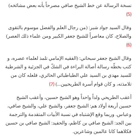
نسخة الرسالة عن خط الشيخ صافي مصرحاً بأنه بعض مشائخه)
(5)
وقال السيد جواد شبر: (من رجال العلم والفضل موسوم بالتقوى
والصلاح، كان معاصراً للشيخ جعفر الكبير ومن علماء ذلك العصر)
(6)
وقال الشيخ جعفر سبحاني: (الفقيه الإمامي تلمذ لعلماء عصره، و
كتب بخطّه رسالة أصالة البراءة في الشكّ في الجزئية و الشرطية
للسيد مهدي بن السيد علي الطباطبائي الحائري، فلعله كان من
(7)
تلامذته، و كان قوام أسرة الطريحيين...)
أعقب الطريحي ولداً واحداً وهو الشيخ حسين، وأعقب الشيخ
حسين أربعة أولاد هم: الشيخ جعفر، والشيخ علي، والشيخ صافي،
وعباس. وربما وقع الإشتباه في نسبة الأبيات المتقدمة والترجمة
بين الجد: الشيخ صافي بن كاظم، والحفيد: الشيخ صافي بن حسين
فكلاهما كانا عالمين وشاعرين.