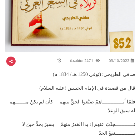
03/10/2022
2471 مشاهدة
صافي الطريحي: (توفي 1250 هـ / 1834 م)
قال من قصيدة في الإمام الحسين (عليه السلام)
فلمّا أتـــــــــــــاهمْ ضيَّعوا الحقَّ بينهم كأن لم يكنْ منــــــهم
له سبقَ الوعدُ
تــــــــــــجنّبَ عنهم إذ بدا الغدرُ منهمُ يسيرُ بجدٍّ حينَ لا
يــــــــــــنفعُ الجدّ