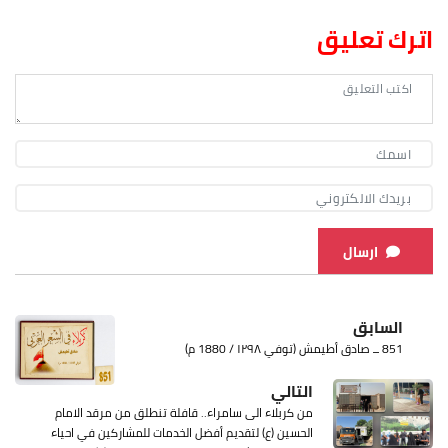
اترك تعليق
ارسال
السابق
851 ــ صادق أطيمش (توفي ١٢٩٨ / 1880 م)
التالي
من كربلاء الى سامراء.. قافلة تنطلق من مرقد الامام
الحسين (ع) لتقديم أفضل الخدمات للمشاركين في احياء