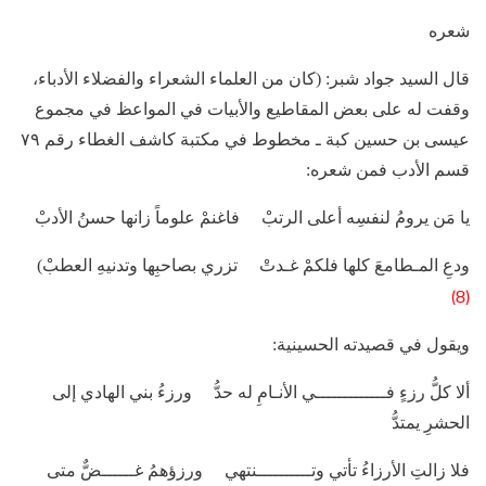
شعره
قال السيد جواد شبر: (كان من العلماء الشعراء والفضلاء الأدباء،
وقفت له على بعض المقاطيع والأبيات في المواعظ في مجموع
عيسى بن حسين كبة ـ مخطوط في مكتبة كاشف الغطاء رقم ٧٩
قسم الأدب فمن شعره:
يا مَن يرومُ لنفسِه أعلى الرتبْ فاغنمْ علوماً زانها حسنُ الأدبْ
ودعِ المـطامعَ كلها فلكمْ غـدتْ تزري بصاحبِها وتدنيهِ العطبْ)
(8)
ويقول في قصيدته الحسينية:
ألا كلُّ رزءٍ فـــــــــــــي الأنـامِ له حدُّ ورزءُ بني الهادي إلى
الحشرِ يمتدُّ
فلا زالتِ الأرزاءُ تأتي وتــــــــــنتهي ورزؤهمُ غــــــضٌّ متى