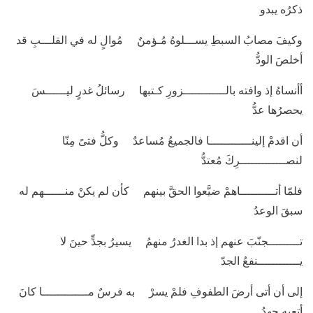
ذكرُه يبدو
وكيفَ مصابُ السبطِ يســـلوهُ مُـؤمنٌ مُوالٍ له في القلـــبِ قد
أخلصَ الودُّ
أأنساهُ إذ وافته بالــــــــــــزورِ كـتبها رسائلُ غدرٍ ليــــــسَ
يحصرُها عدُّ
أن اقدمْ إلينــــــــــــا فالجميعُ مُساعدٌ وكلُّ فتىً مِنّا
لنصـــــــــــــرِكَ مُعتدُّ
فلمّا أتــــــــــاهمْ ضيَّعوا الحقَّ بينهم كأن لم يكنْ منــــــهم له
سبقَ الوعدُ
تـــــــــجنّبَ عنهم إذ بدا الغدرُ منهمُ يسيرُ بجدٍّ حينَ لا
يــــــــــــنفعُ الجدّ
إلى أن أتى أرضَ الطفوفِ فلمْ يسرْ به فرسٌ مـــــــــــــا كانَ
أتعبه جهدُ