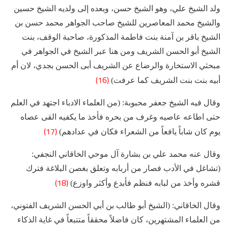
ولد الشيخ علي، وهو الشيخ حسن، وبعده إلى ولديه الشيخ حسين
والشيخ محمد المعاصرين للشيخ صاحب الجواهر محمد حسن بن
الشيخ باقر بن آمنة بنت فاطمة المذكورة، صاحبة الوقف، بنت
الشيخ أبو الحسن الشريف ومن هنا عبر الشيخ في الجواهر في
مبحثي الاستخارة والرضاع عن الشريف أبى الحسن بجدي، لان أم
(16)
أبيه بنت بنت الشريف كما عرفت)
وقال فيه الشيخ جعفر محبوبة: (من العلماء الادباء اجتهد في العلم
حتى اطاعه عاصيه وغرف من بحره فأخذ ما يكفيه القى عصاه
(17)
يوم كان شاباً يافعاً من الشعراء فكان في عدادهم)
وقال عنه محمد علي بن بشارة آل موحي الخاقاني النجفي:
(تشاغل في الأدب فصار من أربابه وتعلق بغصن البلاغة فترك
(18)
قشره وأخذ من لبابه فنظم فأبدع وأكثر واوزع)
وقال الخاقاني: (الشيخ أبو طالب بن أبي الحسن الشريف الفتوني،
من العلماء المشتهرين، كان فاضلاً محققاً متتبعاً في غاية الذكاء