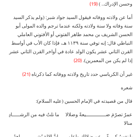
(19)
وحسن الإدراك.. )
أما عن ولادته ووفاته فيقول السيد جواد شبر: (ولم يذكر السيد
سنة وفاته ولا سنة ولادته ولكنه عندما ترجم والده المولى أبو
الحسن الشريف بن محمد طاهر الفتوني أو الأفتوني العاملي
النباطي قال: إنه توفي سنة ١١٣٩ هـ، فإذا كان الأب في أواسط
القرن الثاني عشر يكون الولد عادة في أواخر القرن الثاني عشر
(20)
إذا لم يكن من المعمرين).
(21)
غير أن الكرباسي حدد تاريخ ولادته ووفاته كما ذكرناه
شعره
قال من قصيدته في الإمام الحسين (عليه السلام):
عمرٌ تصرّمَ ضـــــــــــــيعةً وضلالا ما نلتُ فيه من الرشـــــادِ
منالا
يا نفسُ كــــفّي عن ضلالِكِ واعلمي إنَّ الإلهَ يُشـــــــــــاهدُ