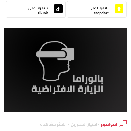
تابعونا على
تابعونا على
tikTok
snapchat
آخر المواضيع
اختيار المحررين
الاكثر مشاهدة