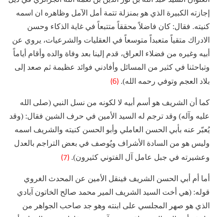
إجازته الكبيرة الذي هو بمنزلة تتمة أمل الآمل وظاهره ان اسمه
كنيته. فقال: كان فاضلاً محققاً متتبعاً في غاية الذكاء وحسن
الادراك متقياً متعبداً متوسعاً في العقليات والشرعيات، يروي عن
أبيه وغيره من فضلاء العراق، قدم إلينا بعد وفاة والده وأقام أياماً
وتباحثنا في كثير من المسائل وأفادني فوائد عظيمة ثم صعد إلى
(6)
بلاد العجم وتوفي رحمه‌ الله).
كما أن الشريف هو أسم أبيه لا لكونه من نسل النبي (صلى الله
عليه وآله) وقد ترجم له السيد الأمين في حرف الشين فقال: (وقد
يُعبّر عنه بأبي الحسن العاملي وأبو الحسن كنيته والشريف اسمه
وليس هو من السادة الأشراف ويُوصف في بعض التراجم بالعدل
(7)
وعشيرته في جبل عامل آل الفتوني كثيرون).
أما أم أبي الحسن الشريف فينقل الأمين عن المحدث الغروي
قوله: (هي أخت السيد الشريف المير محمد صالح الخاتون آبادي
الذي هو صهر المجلسي على ابنته وهو جد صاحب الجواهر من