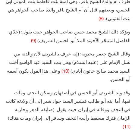
طرف أم والدة الشيخ باقر، وهي آمنة بنت فاطمة بنت المولى أبي
الحسن، وبعضهم قال أن أم الشيخ باقر والدة صاحب الجواهر هي
(8)
بنت الفتوني).
ويؤكد ذلك الشيخ محمد حسن صاحب الجواهر حيث يقول: (جدّي
(9)
الفاضل المتبحّر الآخوند الملا أبو الحسن الشريف)
وقال الشيخ جعفر محبوبة: (إنه عرف بالشريف لأن والدته من
نسل الإمام علي (عليه السلام) وهي بنت السيد عبد الواسع أخت
(10)
السيد محمد صالح خاتون آبادي)
وعلى هذا القول يكون أسمه
أبو الحسن.
وقد ولد الشريف أبو الحسن في أصفهان وسكن النجف ومات
فيها، أما ابنه أبو طالب فيشير السيد جواد شبر إلى أن ولادته كانت
في النجف ووفاته في إيران حيث يقول: (ضايقه الدهر وحاربه
الزمان فترك مسقط رأسه النجف وسافر إلى إيران ومات هناك)
(11)