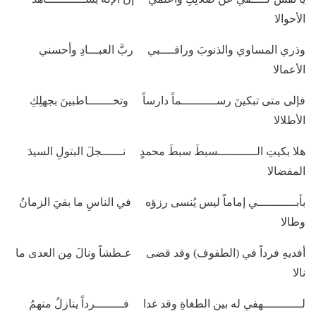
الأحوالا
وذري المساوي والذنوبَ وراقــــبي ربَّ العبـــادِ وأحسني
الأعمالا
فإلى متى تبكينَ رســــــــــماً دارساً وتخـــــــاطبينَ بجهلِكِ
الأطلالا
هلا بكيتِ الـــــــــــسبطَ سبطَ محمدٍ نــــــجلَ البتولِ السيدَ
المفضالا
بأبـــــــــــي إماماً ليس يُنسى رزؤه في الناسِ ما بقيَ الزمانُ
وطالا
أفديهِ فرداً في (الطفوف) وقد قضى عـطشاً ونالَ مِن العدى ما
نالا
لـــــــــــهفي له بين الطغاةِ وقد غدا فــــــــرداً ينازلُ منهمُ