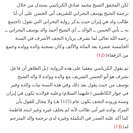
لكن المحقق الشيخ محمد صادق الكرباسي يستدل من خلال
ترجمة الشيخ يوسف البحراني للشريف أبي الحسن على أن أبا
طالب ولد في إيران حيث يذكر رواية البحراني التي تقول: (اجتمع
به ــ بأبي الحسن ــ الوالد ــ أي الشيخ أحمد والد يوسف البحراني ــ
رحمه الله تعالى لما تشرف بزيارة النجف الأشرف في السنة
الخامسة عشرة بعد المائة والألف وكان بصحبة والده وولده وجمع
(12)
من الرفقاء)
ثم يقول الكرباسي معقبا على هذه الرواية: (بل الظاهر أن فاعل
تشرف هو أبو الحسن الشريف مع والده وولده لا والد الشيخ
يوسف من حيث يقول بعد ذلك وفي هذه السنة مات والده وقبر
في جوار الكاظمين (عليهما السلام) وعليه فولادته تكون في إيران
وسنة وروده النجف تكون عام (1115 هـ) ولا مجال للقول بأن
المراد بولده غير أبي طالب لأنه لم يخلف غيره وغير ابنته فاطمة
كما أكد عليه الصدر في التكملة وغيره لدى ترجمة والد المترجم
(13)
له)