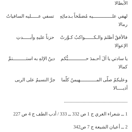
الأبطالا
لهفي علـــــــــــــيه مُضمَّخاً بـدمائِهِ تسفي عـــــليه السافياتُ
رمالا
فالأفقُ أظلمَ والـكــــــواكبُ كـوِّرتْ حزناً عليهِ وأبـــــدتِ
الإعوالا
يا سادتي يا آلَ أحـمدَ حــــــــــــبُّكم دينُ الإلهِ به استـــــــــتمَّ
كمالا
وعليكمُ صلّى المـــــــــــهيمنُ كلّما جرَّ النسيمُ على الربى
أذيــــالا
......................................................
1 ــ شعراء الغري ج 1 ص 332 ــ 333 / أدب الطف ج 4 ص 227
2 ــ أعيان الشيعة ج 7 ص342