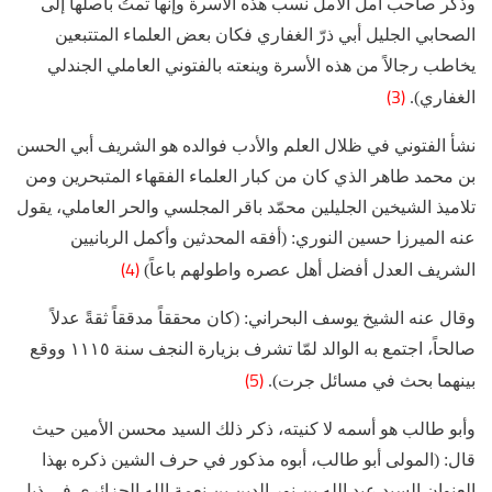
وذكر صاحب أمل الآمل نسب هذه الأسرة وإنها تمتُ بأصلها إلى
الصحابي الجليل أبي ذرّ الغفاري فكان بعض العلماء المتتبعين
يخاطب رجالاً من هذه الأسرة وينعته بالفتوني العاملي الجندلي
(3)
الغفاري).
نشأ الفتوني في ظلال العلم والأدب فوالده هو الشريف أبي الحسن
بن محمد طاهر الذي كان من كبار العلماء الفقهاء المتبحرين ومن
تلاميذ الشيخين الجليلين محمّد باقر المجلسي والحر العاملي، يقول
عنه الميرزا حسين النوري: (أفقه المحدثين وأكمل الربانيين
(4)
الشريف العدل أفضل أهل عصره واطولهم باعاً)
وقال عنه الشيخ يوسف البحراني: (كان محققاً مدققاً ثقةً عدلاً
صالحاً، اجتمع به الوالد لمّا تشرف بزيارة النجف سنة ١١١٥ ووقع
(5)
بينهما بحث في مسائل جرت).
وأبو طالب هو أسمه لا كنيته، ذكر ذلك السيد محسن الأمين حيث
قال: (المولى أبو طالب، أبوه مذكور في حرف الشين ذكره بهذا
العنوان السيد عبد الله بن نور الدين بن نعمة الله الجزائري في ذيل