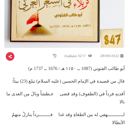
28/09/2022
3217 مشاهدة
أبو طالب الفتوني (1087 ــ ١١٥٠ هـ / 1676 ــ 1737 م)
قال من قصيدة في الإمام الحسين (عليه السلام) تبلغ (23) بيتاً:
أفديهِ فرداً في (الطفوف) وقد قضى عـطشاً ونالَ مِن العدى ما
نالا
لـــــــــــهفي له بين الطغاةِ وقد غدا فــــــــرداً ينازلُ منهمُ
الأبطالا