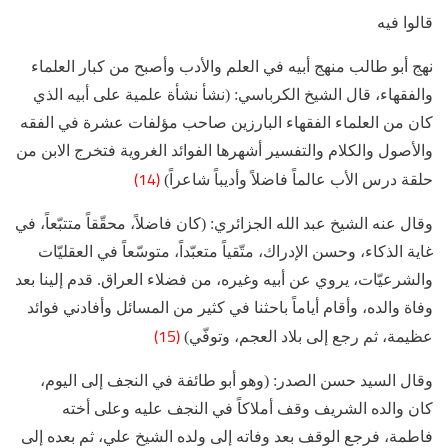
قالوا فيه
نهج أبو طالب منهج أبيه في العلم والأدب وأصبح من كبار العلماء
والفقهاء، قال الشيخ الكرباسي: (نشأ نشأة علمية على أبيه الذي
كان من العلماء الفقهاء البارزين صاحب مؤلفات عشرة في الفقه
والأصول والكلام والتفسير أشهرها الفوائد الغروية فتخرج الابن من
(14)
حلقة درس الأب عالماً فاضلاً وأديباً شاعراً)
وقال عنه الشيخ عبد الله الجزائري: (كان فاضلاً، محقّقاً متتبّعاً، في
غاية الذكاء، وحسن الإدراك، متّقياً متعبّداً، متوسّعاً في العقليّات
والشرعيّات، يروي عن أبيه وغيره، من فضلاء العراق. قدم إلينا بعد
وفاة والده، وأقام أياماً باحثنا في كثير من المسائل وأفادني فوائد
(15) ‌
عظيمة، ثم رجع إلى بلاد العجم، وتوفّي)
وقال السيد حسن الصدر: (وهو أبو طائفة في النجف إلى اليوم،
كان والده الشريف وقف أملاكاً في النجف عليه وعلى أخته
فاطمة، فرجع الوقف بعد وفاته إلى ولده الشيخ علي، ثم بعده إلى