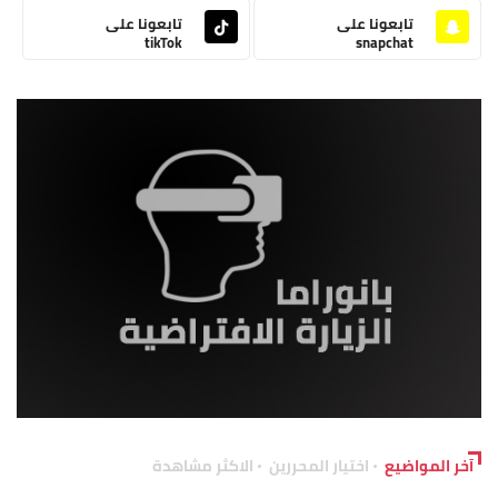
تابعونا على
تابعونا على
tikTok
snapchat
آخر المواضيع
اختيار المحررين
الاكثر مشاهدة