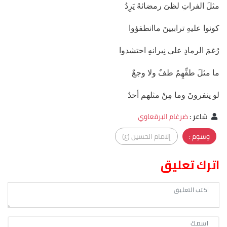
مثلَ الفراتِ لظىََ رمضائهُ يَرِدُ
كونوا عليهِ ترابيينَ ماانطفؤوا
رُغمَ الرمادِ على نِيرانهِ احتشدوا
ما مثلَ طفِّهِمُ طفٌ ولا وجعٌ
لو ينفرونَ وما مِنْ مثلهم أحدُ
شاعر
:
ضرغام البرقعاوي
وسوم :
إلامام الحسين (ع)
اترك تعليق