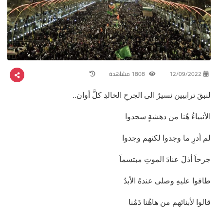
12/09/2022
1808 مشاهدة
لنبقَ ترابيين نسيرُ الى الجرحِ الخالدِ كلَّ أوان..
الأنبياءُ هُنا من دهشةٍ سجدوا
لم أدرِ ما وجدوا لكنهم وجدوا
جرحاََ أذلَ عنادَ الموتِ مبتسماََ
طافوا عليهِ وصلى عندهُ الأبدُ
قالوا لأبنائهم من هاهُنا دَمُنا