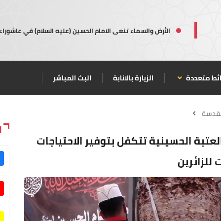
الأرض والسماء تنعى الامام الحسين (عليه السلام) في عاشوراء
ئط متعددة
الزيارة بالانابة
البث المباشر
مقدسة
ا
لعتبة الحسينية تتكفل بتوفير الاحتياجات
للزائرين