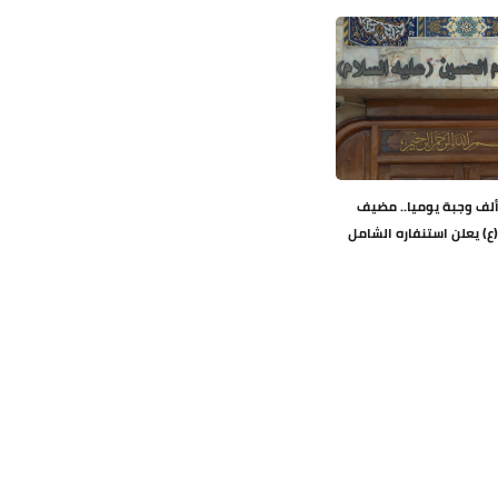
ثر من (100) ألف وجبة يوميا.. مضيف
(ع) يعلن استنفاره الشامل