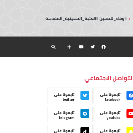
:
#وفاء_للحسين #العتبة_الحسينية_المقدسة
لتواصل الاجتماعي
تابعونا على
تابعونا على
twitter
facebook
تابعونا على
تابعونا على
telegram
youtube
تابعونا على
تابعونا على