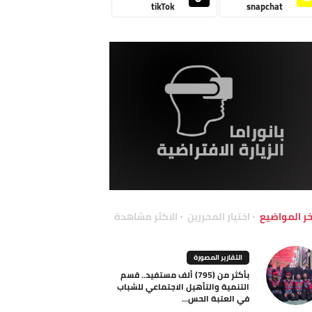
tikTok
snapchat
خر المواضيع
اختيار المحررين
الاكثر مشاهدة
التقارير المصورة
بأكثر من (795) ألف مستفيد.. قسم
التنمية والتأهيل الاجتماعي للشباب
في العتبة الحس...