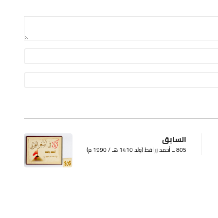
السابق
805 ــ أحمد زراقط (ولد 1410 هـ / 1990 م)