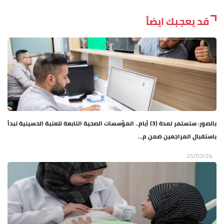
قد يعجبك ايضاً
بالصور: ستستمر لمدة (3) أيام.. المؤسسات الصحية التابعة للعتبة الحسينية تبدأ
باستقبال المراجعين ضمن م...
25/03/24