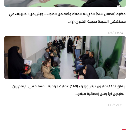
حكاية (الطفل سند) الذي تم انقاذه وأمه من الموت... جيش من الطبيبات في
مستشفى السيدة خديجة الكبرى (ع)...
05/09/24
إنفاق (115) مليون دينار وإجراء (140) عملية جراحية… مستشفى الإمام زين
العابدين (ع) يعلن إحصائية مبادر...
06/12/25