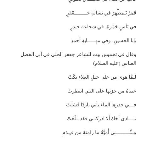
قَمَرٌ تَـمَظْهَرَ في بَسَالَةِ جَــــــــعْفَرٍ
في بَأسِ حَمْزةَ، في شجاعةِ حيدرٍ
بإبا الحسينِ، وفي مهـــــابةِ أحمدِ
وقال في تخميس بيت للشاعر جعفر الحلي في أبي الفضل
العباس (عليه السلام)
لـمَّا هوى من على خيلِ العلاءِ بَكَتْ
عيناهُ من حزنها على التـي انتظرتْ
فـــي خدرها الماءَ يأتي باردًا فَسَلَتْ
نــــادى أخاهُ ألا ادركنـي فقد بـَلَغَتْ
مِـنِّــــــــــي اُميَّةُ ما رامتهُ من قـِـدَمِ