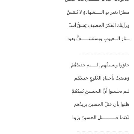
مطرًا بغير يدِ الــــشهادةِ لا يُـمَسْ
ورأيتك الفكرُ الحصيفِ يَشقُّ أسـْ
ــتارَ الــغيوبِ ويستشـــــفُّ بعيدا
.........................................
جاؤوا ويسبقُهم إلــــيهِ حديدُهُمْ
وَمَضَتْ بأحقادِ العُلوجِ عبيدُهُم
لـم يحسبوا أنَّ الـحسينَ يُبِيدُهُمْ
ظنوا بأن قتلَ الحسينَ يزيدُهم
لكنما قـــــــــتل الحسينُ يزيدا
............................................