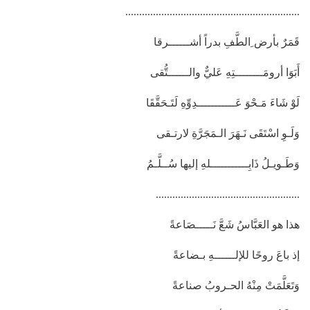
...............................................................
قَمَرٌ بأرض ِالطَّفِ بدراً أشــــــرقا
أَبَوَا أرومَــــــــتِهِ عَليٌّ والــــــتُّقى
لَوْ شَاءَ مَـحْوَ عَـــــــــــدِوِّهِ لَتَـحَقَّقَا
وَلَـوِ اسْتَقَى نَـهَرَ الـمَجَرَّةِ لارتـقى
وَطَـويـلُ ذَابِـــــــــــلهِ إليها سُــلَّـمُ
....................................................
هذا هو العَبَّاسُ شَعَّ نَـــــصَاعةً
إذ باعَ روحًا للإلــــــهِ بـضاعةً
وَتَعَلَّمَتْ مِنْهُ الحـروبُ صناعةً