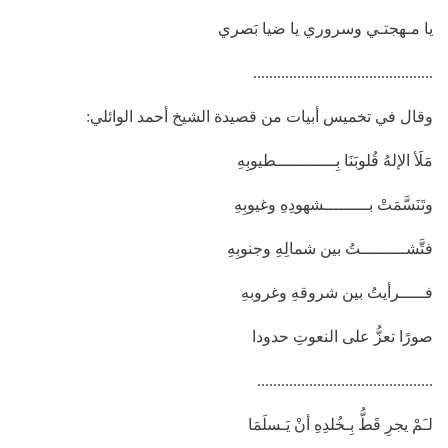
يا مـهجتـي وسروري يا ضيا بَصري
.............................................
وقال في تخميس أبيات من قصيدة الشيخ أحمد الوائلي:
مَلَأ الإلهُ قُلوبَنَا بِــــــــــــطيوبِهِ
وتَنَسَّمَتْ بـــــــــشهودِهِ وغيوبِهِ
فتَّشـــــــــتُ بين شمالِهِ وجنوبِهِ
فـــــرأيتُ بين شروقهِ وغروبهِ
صورًا تعزُّ على النعوتِ حدودا
............................................
لـَمْ يجرِ قَطُّ بِـخُلدِهِ أنْ يَـسلَمَا