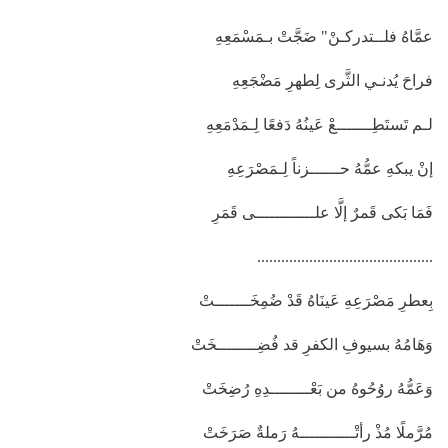
عمَّاهُ فلــتدركـنْ" ضَجَّتْ بـمَسْمَعِهِ
فراحَ يُدنـي الثَّرى لِطهرِ مَضْجَعِهِ
لـم تَستَطِـــــــعْ عَينُهُ دَفعًا لِـمَدْمَعِهِ
إنْ يبكهِ عمُّهُ حــــــزناً لِـمَصْرَعِهِ
فَمَا بَكى قَمرٌ إلَّا علــــــــــــى قَمَرِ
............................................
بِعطرِ مَصْرَعِهِ عَينَاهُ قَدْ ضُمِخَـــــــتْ
وَهَامُهُ بسيوفِ الكفرِ قد فُضِــــــــخَتْ
وَعَمُّهُ روُحُوهُ من بَعْــــــــدِهِ رُضِخَتْ
مُرَّملًا مُذْ رأتْـــــــــــهُ رَملةٌ صَرَخَتْ