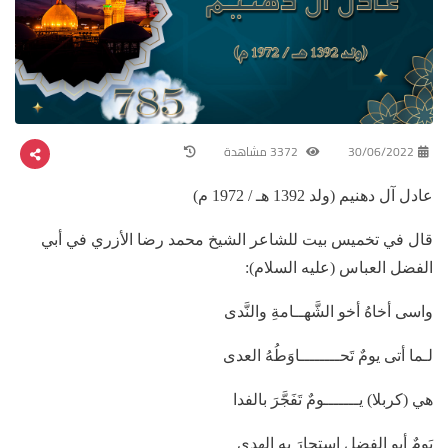
30/06/2022
3372 مشاهدة
عادل آل دهنيم (ولد 1392 هـ / 1972 م)
قال في تخميس بيت للشاعر الشيخ محمد رضا الأزري في أبي
الفضل العباس (عليه السلام):
واسى أخاهُ أخو الشَّهــامةِ والنَّدى
لـما أتى يومٌ تَحــــــــاوَطُهُ العدى
هي (كربلا) يـــــــومٌ تَفَجَّرَ بالفدا
يَومٌ أبو الفضلِ استجارَ بهِ الهدى