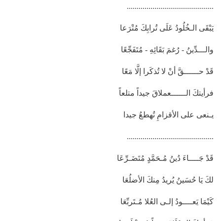
............................................
يَبْقَى الـخُلُودُ عَلَى تُرابِكَ مُتْرَعا
والـــدِّينُ - رُغمَ بَقَائِهِ - مُتَفَجِّعًا
قَدْ حــــــقَّ أنْ لا تُذكَرا إلَّا مَعًا
فرأيتكَ الــــــعملاقَ جيداً متلعاً
يـنعى على الأقزامِ تُهطعُ جيدا
............................................
قَدْ جَــــاءَ دُينُ مُـحَمَّدٍ مُتَضَـرِّعَا
لكَ يَا حُسَينُ يُريدُ مِنكَ الأضلُعَا
كَيْمَا يَعــــودُ إلـى العُلا مُـتَربِّعَا