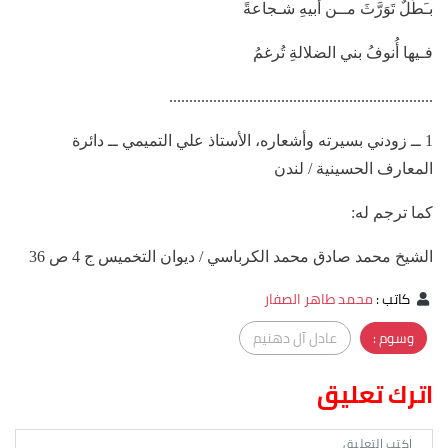
بـَطَلٌ تَوَرَّثَ مــن أبيهِ شـجاعةً
فـيها أُنوفُ بني الضلالةِ تُرغمُ
..................................................................
1 ــ زودني بسيرته وأشعاره، الأستاذ علي التميمي ــ دائرة
المعارف الحسينية / لندن
كما ترجم له:
الشيخ محمد صادق محمد الكرباسي / ديوان التخميس ج 4 ص 36
كاتب
:
محمد طاهر الصفار
وسوم :
عادل آل دهنيم
اترك تعليق