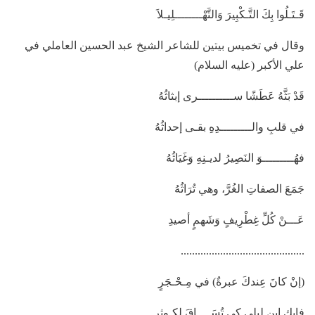
قَـتَـلُوا بِكَ التَّـكْبِيرَ وَالتَّهْــــــــلِيـلاَ
وقال في تخميس بيتين للشاعر الشيخ عبد الحسين العاملي في
علي الأكبر (عليه السلام)
قَدْ بَثَّهُ عَطَشًا ســــــــــرى إبثاثُهُ
في قلبِ والـــــــــدِهِ بقـى إحداثُهُ
فهُـــــــــوَ النَصِيرُ لديـنِهِ وَغَيَاثُهُ
جَمَعَ الصفاتِ الغُرَّ، وهي تُرَاثُهُ
عَـــنْ كُلِّ غِطْرِيفٍ وَشَهمٍ أصيدِ
............................................
(إنْ كانَ عِندكَ عبرةٌ) في مِـحْـجَرٍ
فابكِ ابن ليلى كي تُسَــــاقَ لكـوثرٍ