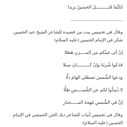
لكنَّمَا قَتَـــــــــلَ الحسينُ يزيدا
..............................................
وقال في تخميس بيت من قصيدة للشاعر الشيخ عبد الحسين
شكر في الإمام الحسين (عليه السلام)
إنْ أتى غيثُكم من المــــزنِ هَطلا
فَدَعُوا شُربَهُ وإنْ كـــــــــانَ سيلا
ودعوا الشَّمسَ تصطلي الهامَ ذلَّا
لا تـُمدُّوا لكم عن الشَّمــــسِ ظلَّا
إنَّ في الشِّمسِ مُهجةَ المـــــختارِ
وقال في تخميس أبيات للشاعر ديك الجن الحمصي في الإمام
الحسين (عليه السلام):