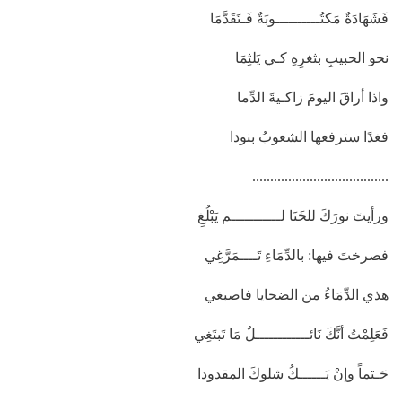
فَشَهَادَةٌ مَكتُــــــــــوبَةٌ فَـتَقَدَّمَا
نحو الحبيبِ بثغرِهِ كـي يَلثِمَا
واذا أراقَ اليومَ زاكـيةَ الدِّما
فغدًا سترفعها الشعوبُ بنودا
......................................
ورأيتَ نورَكَ للخَنَا لـــــــــــم يَبْلُغِ
فصرختَ فيها: بالدِّمَاءِ تَــــمَرَّغِي
هذي الدِّمَاءُ من الضحايا فاصبغي
فَعَلِمْتُ أنَّكَ نَائــــــــــــلٌ مَا تَبتَغِي
حَـتماً وإنْ يَــــــكُ شلوكَ المقدودا