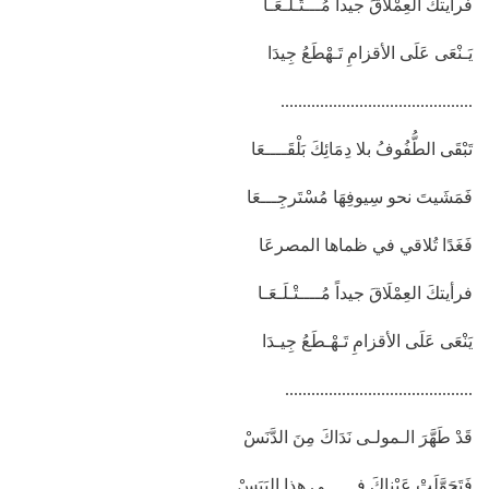
فرأيتكَ العِمْلَاقَ جيداً مُـــتْـلَـعَـا
يَـنْعَى عَلَى الأقزامِ تَـهْطَعُ جِيدَا
............................................
تَبْقَى الطُّفُوفُ بلا دِمَائِكَ بَلْقَــــعَا
فَمَشَيتَ نحو سِيوفِهَا مُسْتَرجِـــعَا
فَغَدًا تُلاقي في ظماها المصرعَا
فرأيتكَ العِمْلَاقَ جيداً مُــــتْـلَـعَـا
يَنْعَى عَلَى الأقزامِ تَـهْـطَعُ جِيـدَا
...........................................
قَدْ طَهَّرَ الـمولـى نَدَاكَ مِنَ الدَّنَسْ
فَتَحَوَّلَتْ عَيْناكَ فــــــي هذا اليَبَسْ