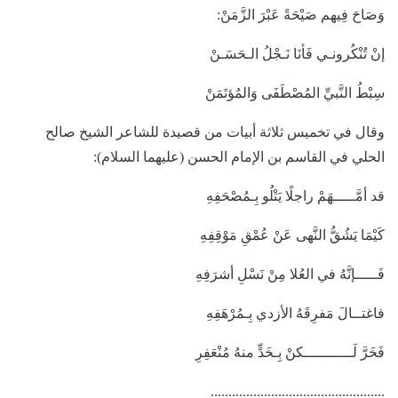
وَصَاحَ فِيهم صَيْحَةً عَبْرَ الزَّمَنْ:
إنْ تُنْكُرونـي فَأنَا نَـجْلُ الـحَسَـنْ
سِبْطُ النَّبيِّ المُصْطَفَى وَالمُؤتَمَنْ
وقال في تخميس ثلاثة أبيات من قصيدة للشاعر الشيخ صالح
الحلي في القاسم بن الإمام الحسن (عليهما السلام):
قد أمَّـــــهَمْ راجلًا يَتْلُو بِـمُصْحَفِهِ
كَيْمَا يَشُقُّ النَّهى عَنْ عُمْقِ مَوْقِفِهِ
فَـــــإنَّهُ في العُلا مِنْ نَسْلِ أشرَفِهِ
فاغتــالَ مَفرِقَهُ الأزدي بِـمُرْهَفِهِ
فَخَرَّ لَـــــــــــكنْ بِـخَدٍّ منهُ مُنْعَفِرِ
.................................................