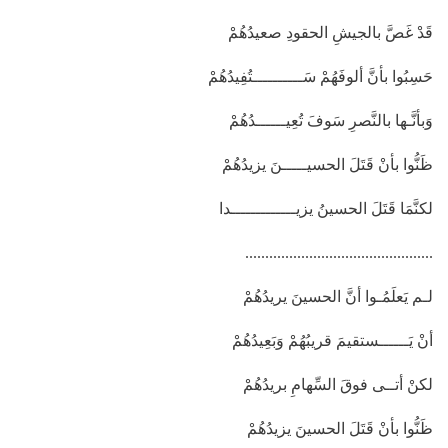
قَدْ غَصَّ بالجيشِ الحقودِ صعيدُهُمْ
حَسِبُوا بأنَّ ألوفَهُمْ سَــــــــــتُفِيدُهُمْ
وَبأنَّـها بالنَّصرِ سَوفَ تُعِيــــــدُهُمْ
ظَنُّوا بأنْ قَتَلَ الحسيـــــنَ يزيدُهُمْ
لكنَّمَا قَتَلَ الحسينُ يزيـــــــــــــدا
...............................................
لـم يَعلَمُـوا أنَّ الحسينَ يريدُهُمْ
أنْ يَــــــستقيمَ قريبُهُمْ وَبَعِيدُهُمْ
لكنْ أتــى فوقَ السِّهامِ بريدُهُمْ
ظَنُّوا بأنْ قَتَلَ الحسينَ يزيدُهُمْ