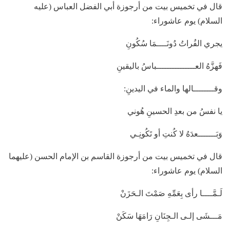
قال في تخميس بيت من أرجوزة أبي الفضل العباس (عليه
السلام) يوم عاشوراء:
يجري الفُراتُ دُونَــــمَا سُكُونِ
فَهزَّهُ العـــــــــــــــباسُ باليقينِ
وقــــــــالها والماء في اليدينِ:
يا نفسُ من بعدِ الحسينِ هُوني
وَبَـــــــعدَهُ لا كُنتِ أو تَكُونِـي
قال في تخميس بيت من أرجوزة القاسم بن الإمام الحسن (عليهما
السلام) يوم عاشوراء:
لَـمَّــــا رأى بِعَمِّهِ صَمْتَ الـحَزَنْ
مَـــشَى إلـى الـجِنَانِ رَامَهَا سَكَنْ