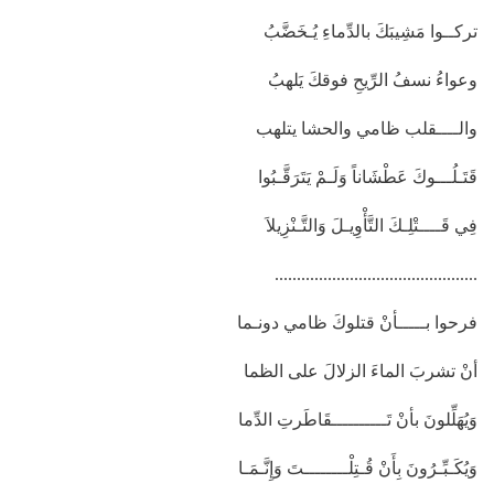
تركــوا مَشِيبَكَ بالدِّماءِ يُـخَضَّبُ
وعواءُ نسفُ الرِّيحِ فوقكَ يَلهبُ
والــــقلب ظامي والحشا يتلهب
قَتَـلُـــوكَ عَطْشَاناً وَلَـمْ يَتَرَقَّـبُوا
فِي قَــــتْلِـكَ التَّأْوِيـلَ وَالتَّـنْزِيلاَ
..............................................
فرحوا بـــــأنْ قتلوكَ ظامي دونـما
أنْ تشربَ الماءَ الزلالَ على الظما
وَيُهَلِّلونَ بأنْ تَــــــــــقَاطَرتِ الدِّما
وَيُكَـبِّـرُونَ بِأَنْ قُـتِلْــــــــتَ وَإِنَّـمَـا