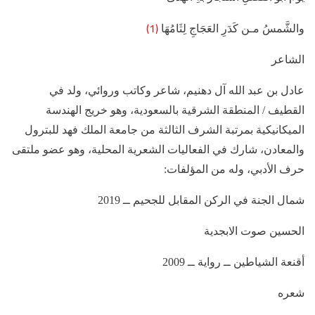
(1)
والشَّمسُ مـن كَدَرِ العَجَاجِ لِثَامُهَا
الشاعر
عادل بن عبد الله آل دهنيم، شاعر وكاتب وروائي، ولد في
القطيف / المنطقة الشرقية بالسعودية، وهو خريج الهندسة
الميكانيكية بمرتبة الشرف الثالثة من جامعة الملك فهد للبترول
والمعادن، شارك في الفعاليات الشعرية المحلية، وهو عضو ملتقى
حرف الأدبي، وله من المؤلفات:
شمال الجنة في الركن المقابل للجحيم ــ 2019
الحسين صوت الابجدية
أقنعة الشياطين ــ رواية ــ 2009
شعره