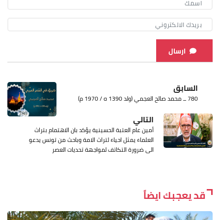
ارسال
السابق
780 ــ محمد صالح العجمي (ولد 1390 ه / 1970 م)
التالي
أمين عام العتبة الحسينية يؤكد بان الاهتمام بتراث
العلماء يمثل احياء لتراث الامة وباحث من تونس يدعو
الى ضرورة التكاتف لمواجهة تحديات العصر
قد يعجبك ايضاً