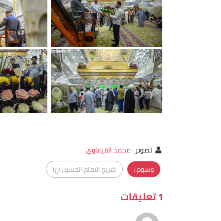
تصوير
:
محمد القرعاوي
وسوم :
ضريح الامام الحسين (ع)
1 تعليقات