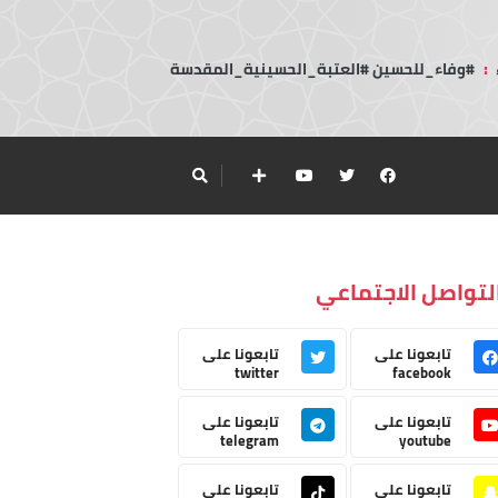
:
#وفاء_للحسين #العتبة_الحسينية_المقدسة
لتواصل الاجتماعي
تابعونا على
تابعونا على
twitter
facebook
تابعونا على
تابعونا على
telegram
youtube
تابعونا على
تابعونا على