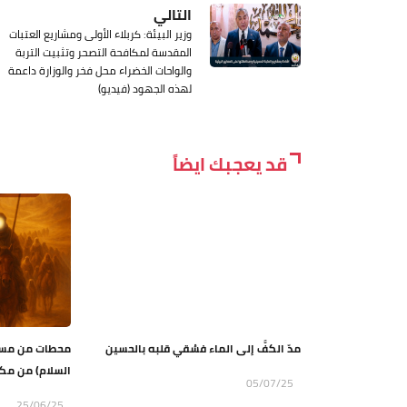
التالي
وزير البيئة: كربلاء الأولى ومشاريع العتبات
المقدسة لمكافحة التصحر وتثبيت التربة
والواحات الخضراء محل فخر والوزارة داعمة
لهذه الجهود (فيديو)
قد يعجبك ايضاً
مدّ الكفَّ إلى الماء فسُقي قلبه بالحسين
محطات من مسير
السلام) من مكة
05/07/25
25/06/25