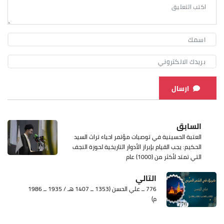
ارسال
السابق
العتبة الحسينية في توصيات مؤتمر احياء تراث السيد
الحكيم: يجب القيام بإبراز الأدوار التاريخية لحوزة النجف
التي تمتد لأكثر من (1000) عام
التالي
776 ــ علي الحسن (1353 ــ 1407 هـ / 1935 ــ 1986
م)