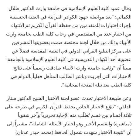
وقال عميد كلية العلوم الإسلامية في جامعة وارث الدكتور طلال
الكمالي: "بعد مواصلة جهود الكوادر القرآنية في العتبة الحسينية
بإجراء اختبارات للمتقدمين من حفظة القرآن الكريم تم الانتهاء
من اختبار عدد من المتقدمين في رحاب كلية الطب بجامعة وارث
الأنبياء وذلك من خلال لجنة مختصة ضمت بعضويتها المشرفين
على مركز التبليغ القرآني الدولي في العتبة المقدسة فضلاً عن
عضوية أحد الكوادر التدريسية في كلية العلوم الإسلامية بالجامعة"
مبيناً أن "رئاسة جامعة وارث الأنبياء صادقت رسمياً على نتائج
الاختبارات التي أجريت وباشر الطالب المتأهل فعلياً بالدوام في
كلية الطب بعد نيله المنحة المجانية".
وعن طبيعة الاختبار تحدث عضو لجنة الاختبار الشيخ الدكتور ستار
الدلفي: "تنوّع الاختبار الخاص بحفظ القرآن الكريم في طرحه على
ثلاثة أقسام بين قسم تُطلَب منه الإجابة تحريرياً وآخر شفوياً
(مباشرة) والقسم الأخير وهو اختبار الأسئلة الشاملة"، مشيراً إلى
أن "نتيجة الاختبار شهدت شمول الحافظ (محمد حيدر عدنان)