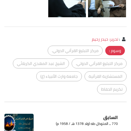
:
تحرير: حيدر رحيم
وسوم :
مركز التبليغ القرآني الدولي.
مركز التبليغ القرآني الدولي.
الشيخ عبد المهدي الكربلائي
المستشارية القرآنية
جامعة وارث الأنبياء (ع)
تكريم الحفاظ
السابق
770 ــ المتوكل طه (ولد 1378 هـ / 1958 م)