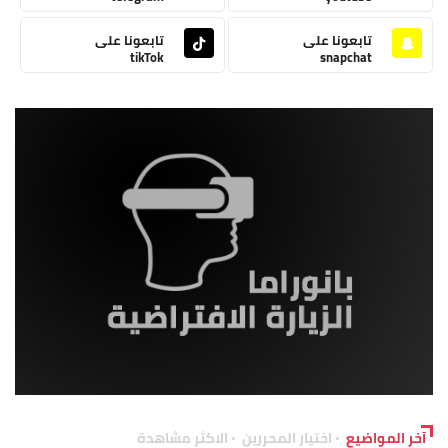
تابعونا على
تابعونا على
tikTok
snapchat
آخر المواضيع
اختيار المحررين
الاكثر مشاهدة