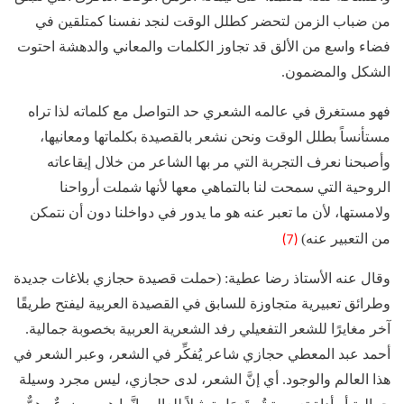
من ضباب الزمن لتحضر كطلل الوقت لنجد نفسنا كمتلقين في
فضاء واسع من الألق قد تجاوز الكلمات والمعاني والدهشة احتوت
الشكل والمضمون.
فهو مستغرق في عالمه الشعري حد التواصل مع كلماته لذا تراه
مستأنساً بطلل الوقت ونحن نشعر بالقصيدة بكلماتها ومعانيها،
وأصبحنا نعرف التجربة التي مر بها الشاعر من خلال إيقاعاته
الروحية التي سمحت لنا بالتماهي معها لأنها شملت أرواحنا
ولامستها، لأن ما تعبر عنه هو ما يدور في دواخلنا دون أن نتمكن
(7)
من التعبير عنه)
وقال عنه الأستاذ رضا عطية: (حملت قصيدة حجازي بلاغات جديدة
وطرائق تعبيرية متجاوزة للسابق في القصيدة العربية ليفتح طريقًا
آخر مغايرًا للشعر التفعيلي رفد الشعرية العربية بخصوبة جمالية.
أحمد عبد المعطي حجازي شاعر يُفكِّر في الشعر، وعبر الشعر في
هذا العالم والوجود. أي إنَّ الشعر، لدى حجازي، ليس مجرد وسيلة