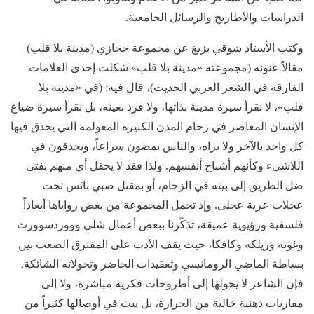
الدراسات والأطاريح والرسائل الجامعية.
وكتب الأستاذ شوقي بزيغ عن مجموعة حجازي (مدينة بلا قلب)
مقالاً عنونه (مجموعته «مدينة بلا قلب» شكلت إحدى العلامات
الفارقة في الشعر العربي الحديث)، قال فيه: (في «مدينة بلا
قلب»، لا نقرأ سيرة مدينة بذاتها، ولا فرد بعينه، بل نقرأ سيرة ضياع
الإنسان المعاصر في زحام المدن الكبيرة المعولمة التي يحدق فيها
كل واحد بالآخر ولا يراه، والناس يمضون سراعاً، ويحدقون في
اللاشيء وكأنهم أشباح أنفسهم. ولذا فقد لا يحفل أي منهم بفتى
ضل الطريق إلى بيته في الزحام، أو بمقتل صبي بائس تحت
عجلات عربة عجلى. وإذ تحمل المجموعة من بعض زواياها أبعاداً
فلسفية ورؤيوية عميقة، تذكّرنا ببعض أعمال شلي وووردسوورث
وغوته وريلكه وكافكا، حيث يقف الأدب على المفترق الصعب بين
بساطة الماضي الرومانسي وتعقيدات الحاضر وتحولاته الشائكة.
فإن الشاعر لا يحولها إلى أطروحات فكرية مباشرة، ولا إلى
مقاربات ذهنية خالية من الحرارة، بل يبث في أوصالها كثيراً من