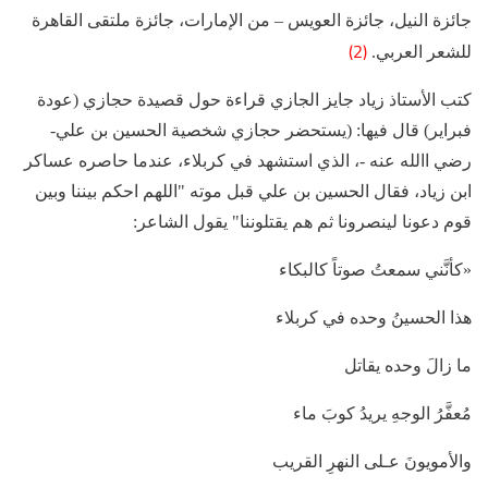
جائزة النيل، جائزة العويس – من الإمارات، جائزة ملتقى القاهرة
(2)
للشعر العربي.
كتب الأستاذ زياد جايز الجازي قراءة حول قصيدة حجازي (عودة
فبراير) قال فيها: (يستحضر حجازي شخصية الحسين بن علي-
رضي االله عنه -، الذي استشهد في كربلاء، عندما حاصره عساكر
ابن زياد، فقال الحسين بن علي قبل موته "اللهم احكم بيننا وبين
قوم دعونا لينصرونا ثم هم يقتلوننا" يقول الشاعر:
«كأنَّني سمعتُ صوتاً كالبكاء
هذا الحسينُ وحده في كربلاء
ما زالَ وحده يقاتل
مُعفَّرُ الوجهِ يريدُ كوبَ ماء
والأمويونَ عـلى النهرِ القريب