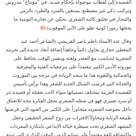
القصيدة إلى لقطات موصولة بإحكام شديد، في "مونتاج" مدروس
وتركيب ذكي غير مصطنع. يستعين بالسرد والطرد، بالزمن
والمجاز في تخليق كائنه الشعري. يحكي عن تجاربه اليومية ما
(6)
يجعلها رموزا كونية تعلو على الآني الموقوت)
وقال عنه الأستاذ ناظم ناصر القريشي: (الشاعر أحمد عبد
المعطي حجازي يحاول دائماً وجاهداً إضافة أبعاد جديدة إلى تجربته
الشعرية لتتناسب مع العصر ولغته وبنفس الوقت يحافظ على
موروثه الأدبي الكبير معتمداً على مرجعياته الفنية والمعرفية
والجمالية واللغوية هذا ما منحه الريادة في مزجه بين الموروث
والحداثة التي فرضت الشكل الجديد للشعر وهذا برأيي تأسيس
للقصيدة العربية بمختلف تسمياتها سواء كانت تفعيلة أو قصيدة نثر
أو سرد تعبيري فهو في شغله الشعري يجعل الفكرة تتجه للانعتاق
داخل نصوصه الشعرية متجاوزاً على الكثير من القيود التي فرضتها
طبيعة الرتابة ومحاولاً الاقتراب من روح الشعر الحقيقي وجعل
المشهد الشعري تحت سيطرة خياله الابداعي بابتكاره المفردات
واكتشافه للغة معتمداً على ثيماته الزمن الوقت الذكرى التي تنبثق