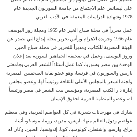
على ليسانس علم الاجتماع من جامعة السوربون الجديدة عام
1978 وشهادة الدراسات المعمقة في الأدب العربي.
عمل محرراً في مجلة صباح الخير عام 1955 ومجلة روز اليوسف
عام 1956 وجريدة الاهرام ورأس تحرير مجلة إبداع التي تصدر عن
الهيئة المصرية للكتاب، ومديراً للتحرير في مجلة صباح الخير،
وروز اليوسف، وعمل في صحيفة الجماهير السورية بعد إعلان
الوحدة بين مصر وسوريا، كما عمل أستاذاً للشعر العربي بجامعتي
باريس والسوربون في فرنسا، وهو عضو نقابة الصحفيين المصرية
ولجنة الشعر بالمجلس الأعلى للثقافة ورئيساً لها، وعضو مجلس
إدارة دار الكتب المصرية، ومؤسس بيت الشعر في مصر ورئيساً
له، وعضو المنظمة العربية لحقوق الإنسان.
شارك في مهرجانات شعرية في كل العواصم العربية، وفي معظم
عواصم ودول العالم منها: باريس، مدريد، روما، موسكو، أثينا،
براغ، وارسو، واشنطن، كولومبيا، كوبا، إندونسيا، الصين، وكان له