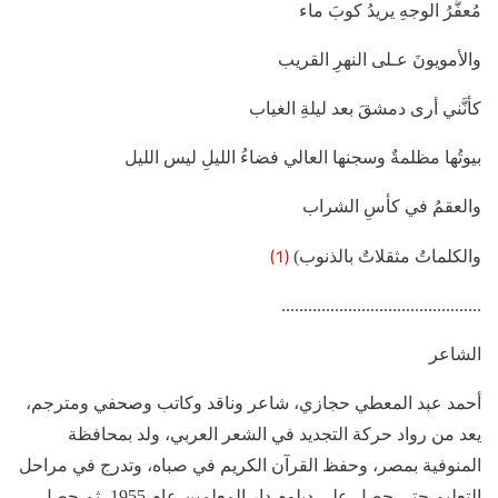
مُعفَّرُ الوجهِ يريدُ كوبَ ماء
والأمويونَ عـلى النهرِ القريب
كأنَّني أرى دمشقَ بعد ليلةِ الغياب
بيوتُها مظلمةٌ وسجنها العالي فضاءُ الليلِ ليس الليل
والعقمُ في كأسِ الشراب
(1)
والكلماتُ مثقلاتٌ بالذنوب)
.............................................
الشاعر
أحمد عبد المعطي حجازي، شاعر وناقد وكاتب وصحفي ومترجم،
يعد من رواد حركة التجديد في الشعر العربي، ولد بمحافظة
المنوفية بمصر، وحفظ القرآن الكريم في صباه، وتدرج في مراحل
التعليم حتى حصل على دبلوم دار المعلمين عام 1955، ثم حصل