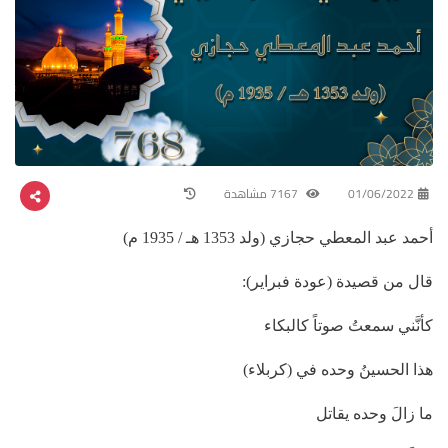
01/06/2022
7167 مشاهدة
أحمد عبد المعطي حجازي (ولد 1353 هـ / 1935 م)
قال من قصيدة (عودة فبراير):
كأنَّني سمعتُ صوتاً كالبكاء
هذا الحسينُ وحده في (كربلاء)
ما زالَ وحده يقاتل