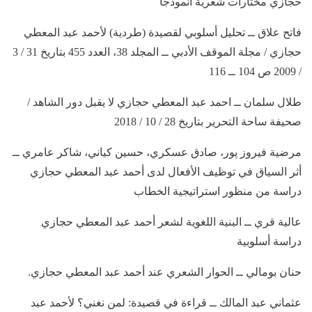
حجازي مختارات شعرية انموذجا
فاتح علاق ــ تحليل أسلوبي لقصيدة (طردية)‎ لأحمد عبد المعطي
حجازي / مجلة الموقف الأدبي ــ المجلد 38، العدد 455 بتاريخ 31 / 3
/ 2009 ص 104 ــ 116
طلال سلمان ــ احمد عبد المعطي حجازي لا يقبل دور الشاهد /
صحيفة ساحة التحرير بتاريخ 28 / 10 / 2018
مرضية فيروز پور، صادق عسكري، حسين کياني، شاکر عامري ــ
أثر السياق في توظيف الأفعال لدى أحمد عبد المعطي حجازي
دراسة من منظور استراتيجية الخطاب
عالية قري ــ البنية اللغوية لشعر أحمد عبد المعطي حجازي
دراسة أسلوبية
حنان بومالي ــ الحوار الشعري عند أحمد عبد المعطي حجازي.
عثماني عبد المالك ــ قراءة في قصيدة: لمن نغني؟ لأحمد عبد