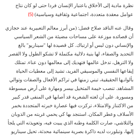
نظرة مادية إلى الأخلاق باعتبار الإنسان فردا حتى لو كان نتاج
(5)
عوامل معقدة متعددة، اجتماعية وثقافية وسياسية)
وقال عنه الناقد صلاح فضل: (من أبرز معالم التعبيرية عند حجازي
أن قصائده موزعة على مساحات مضيئة من الشعر السياسي
والإنساني دون لبس أو ارتباك. كل قصيدة لها "سيناريو" بالغ
التحديد والصفاء، لها بنية دلالية مكتملة لا تشكو الطول ولا القصر
ولا الترهل، تدخل عالمها فتهديك إلى معالمها دون عناء. تمتلك
إيقاعها النفسي والموسيقي الفريد، تشيد إلى معطيات الحياة
بألوانـها الحقيقية، تبني زمنها في تراكم الأفعال والصفات وتوالي
المشاهد. تنصب خيمة المتخيل بيسر ومهارة على أرض مبسوطة
ومسورة. على أن لغته الشعرية قد أصابها في المنفى قدر كبير
من الاكتناز والامتلاء، تركزت فيها عصارة خبرته المتجددة بخمر
الأسلاف وعطر المكان. استنجد بها كي يحمي غربته من الذوبان
والتلاشي، صارت الكلمة وطنه الذي يبيت فيه، وتعويذته التي يلجأ
إليها، وتبلورت لديه ذاكرة بصرية سينمائية محدثة، تحيل سيناريو