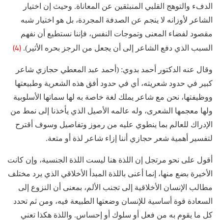
الدفء والتوهج القلبي المنبثقين عن المعاناة. وحيث إن اختيار
الشاعر لأوزانه لا ينجم عن الصدفة المجردة، بل هو اختيار شبه
مقصود لفضاء المعنى وتموجات النفس، فإننا نستطيع أن نفهم
(4)
السبب الذي دفع الشاعر إلى أن يجعل من الرجز بحره الأثير).
وقال عنه الدكتور أحمد بدوي: (أحمد عبد المعطي حجازي شاعر
كبير في حدود شعريته، أي في حدود أفق هذه الشعرية وطبيعتها
ووظيفتها، نحن مع شاعر يملك لغة خاصة به لها سماتها الأسلوبية
ولها معجمها الشعرى، وله عالمه الأصيل الذي يأخذنا إلى نمط من
الإدراك للعالم بما ينطوي عليه من رموز وتفاصيل وسوف أقترح
لتفسير أهمية شعر حجازي أننا إزاء شاعر لذة أو متعة.
أقول على نحو مرتجل إن اللذة هنا ليست اللذة الجنسية، وإن كانت
الأخيرة بضع منها، إنما أعنى باللذة المبدأ الأخلاقي الذي يرد مختلف
مطالب الإنسان الأخلاقية إلى تجنب الألم، بمعنى أن النزوع إلى
السعادة قوة أساسية للإنسان وضعتها الطبيعة فيه، ومن ثم تحدد
كل ما يقوم به من فعل أو سلوك أو إحساس. واللذة هكذا تعني