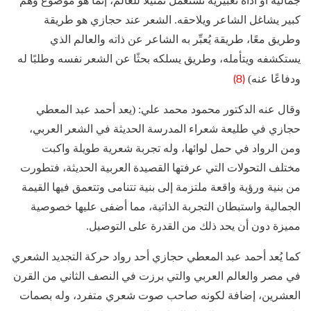
جمالية أو أداة تعبيرية تُستَعمَل تمثيلاً للعالم، إنَّما هو موضوعٌ وهمٌّ
كبير يشاغل الشاعر ويلاحقه. الشعر عند حجازي هو طريقة
وطريق معًا، طريقة يُعبِّر به الشاعر عن ذاته والعالم الذي
يستكشفه ويتأمله، وطريق يسلكه بحثًا عن الشعر نفسه وطلبًا له
(8)
ودفاعًا عنه)
وقال عنه الدكتور محمود محمد علي: (يعد أحمد عبد المعطي
حجازي في طليعة شعراء المدرسة الحديثة في الشعر العربي،
ومن الرواد في حمل لوائها، وله تجربة شعرية طويلة واكبت
مختلف التحولات التي عرفتها القصيدة العربية الحديثة، فتطورت
من بنية ورؤية واقعة ملتزمة إلى بنية تتنامى وتتعمق فيها القيمة
الجمالية واستبطان التجربة الذاتية، مما أضفى عليها خصوصية
مميزة دون أن يحد ذلك من القدرة على التوصيل.
كما يُعد أحمد عبد المعطي حجازي أحد رواد حركة التجديد الشعري
في مصر والعالم العربي والتي برزت في النصف الثاني من القرن
العشرين، إضافة لكونه صاحب صوت شعري متفرد، وله بصمات