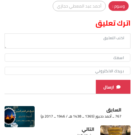
وسوم :
أحمد عبد المعطي حجازي
اترك تعليق
ارسال
السابق
767 ــ أحمد دحبور (1365 ــ 1438 هـ / 1946 ــ 2017 م)
التالي