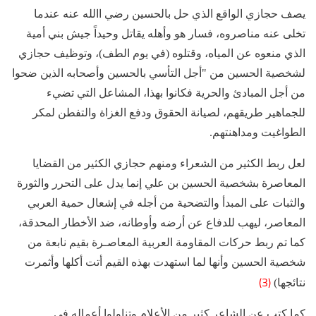
يصف حجازي الواقع الذي حل بالحسين رضي االله عنه عندما
تخلى عنه مناصروه، فسار هو وأهله يقاتل وحيداً جيش بني أمية
الذي منعوه عن المياه، وقتلوه (في يوم الطف)، وتوظيف حجازي
لشخصية الحسين من "أجل التأسي بالحسين وأصحابه الذين ضحوا
من أجل المبادئ والحرية فكانوا بهذا، المشاعل التي تضيء
للجماهير طريقهم، لصيانة الحقوق ودفع الغزاة والتفطن لمكر
الطواغيت ومداهنتهم.
لعل ربط الكثير من الشعراء ومنهم حجازي الكثير من القضايا
المعاصرة بشخصية الحسين بن علي إنما يدل على التحرر والثورة
والثبات على المبدأ والتضحية من أجله في إشعال حمية العربي
المعاصر، ليهب للدفاع عن أرضه وأوطانه، ضد الأخطار المحدقة،
كما تم ربط حركات المقاومة العربية المعاصـرة بقيم نابعة من
شخصية الحسين وأنها لما استهدت بهذه القيم أتت أكلها وأثمرت
(3)
نتائجها)
كما كتب عن الشاعر كثير من الأعلام وتناولوا أعماله في