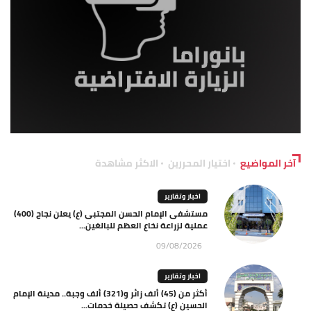
آخر المواضيع
اختيار المحررين
الاكثر مشاهدة
اخبار وتقارير
مستشفى الإمام الحسن المجتبى (ع) يعلن نجاح (400)
عملية لزراعة نخاع العظم للبالغين...
09/08/2026
اخبار وتقارير
أكثر من (45) ألف زائر و(321) ألف وجبة.. مدينة الإمام
الحسين (ع) تكشف حصيلة خدمات...