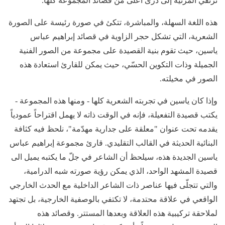
ترتقي المرثية إلى ذرى أعلى من قصائد المجموعة كلها.
هذه اللغة السهلة، والمباشرة، تتكئ في صورة رئيسة على الصورة
الشعرية، التي تشكل حجر الزاوية في قصائد إبراهيم عباس
ياسين، حيث تقوم بنية القصيدة على مجموعة من الصور الفنية
الجميلة وذات التكوين الحسّي، حيث يمكن للقارئ استعادة هذه
الصور في مخيلته.
وإذا كان ياسين في تجربته الشعرية كلها - ومنها هذه المجموعة -
يكتب قصيدة التفعيلة، فإنه في الوقت ذاته لا يهمل اقتراحاً عمودياً
يقدمه تحت عنوان "معلقة على جدارية مهدّمة"، نلحظ فيه كثافة
البنائية الحديثة في القالب التقليدي. قارئ مجموعة إبراهيم عباس
ياسين الجديدة هذه، سيلحظ أن الشاعر في جلّ ما يكتبه يميل الى
قصيدة المشهد الواحد، الذي يمكن رؤية صورته شبه الدرامية،
والتي تتجلّى فيها عناصر ذات الشاعر الداخلية مع الحدث الخارجي
الواقعي في علاقة محتدمة، لا تكتفي بالوصفية الخارجية، بل تجتهد
لملاحقة تركيبية هذه العلاقة وبعدها المستتر. وقصائد هذه