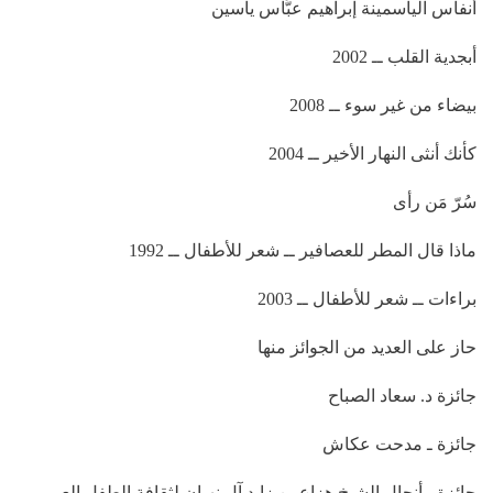
أنفاس الياسمينة إبراهيم عبَّاس ياسين
أبجدية القلب ــ 2002
بيضاء من غير سوء ــ 2008
كأنك أنثى النهار الأخير ــ 2004
سُرّ مَن رأى
ماذا قال المطر للعصافير ــ شعر للأطفال ــ 1992
براءات ــ شعر للأطفال ــ 2003
حاز على العديد من الجوائز منها
جائزة د. سعاد الصباح
جائزة ـ مدحت عكاش
جائزة ـ أنجال الشيخ هزاع بن زايد آل نهيان لثقافة الطفل العربي