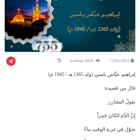
17/05/2022
3949 مشاهدة
إبراهيم عبَّاس ياسين (ولد 1365 هـ / 1945 م)
قال من قصيدة:
تقولُ المجازر:
إِنَّ الدَّمَ الكانَ جَمراً
تحوَّل في غربةِ الوقتِ ماءْ