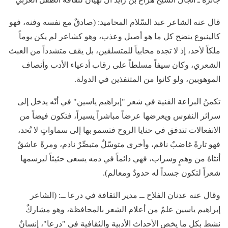
قال عنه الشاعر عبد السّلام المحاميد: (صادقٌ مع نفسه وفنه، فهو
كالينبوع ينضح كل ما هو أصيل وعذب، وهو كشاعر لم يكن يوماً
ملكاً لأحد، إذ لا تجده محابياً للمتسلقين، بل يقف متشدداً من العبث
الشعري، وكان سيفاً مسلطاً على رقاب أدعياء الأدب وأنصاف
الموهوبين، ولو كانوا من المتنفذين في الدولة.
تكمنُ البراعة الفنية في شعر "إبراهيم ياسين" في أنّه يدخل إلى
سرائر النفوس ويعرضها عرضاً مباشراً يسيراً، فتكون فيضاً من
الانفعالات تتدفق في حنايا الروح فتسمو بها إلى سماواتٍ لا تُحد،
فهو تارةً غاضبٌ ناقم، وأخرى متوسّلٌ متبصِّرٌ نادم، ومرةً عاشقٌ
أنثاهُ من وهمٍ وسراب، فهي دائماً في دمه يسعى حثيثاً ليرسمها
شعراً لتكون جسداً له حدودٌ ومعالم).
وقال عنه عدنان الفلاح ــ مدير الثقافة في درعا ــ: (الشاعر
إبراهيم ياسين علمٌ من أعلام الشعر بالمحافظة، وهو مشاركٌ
نشط بكل ما يخص الأحداث الأدبية والثقافية في "درعا"، إنسانٌ