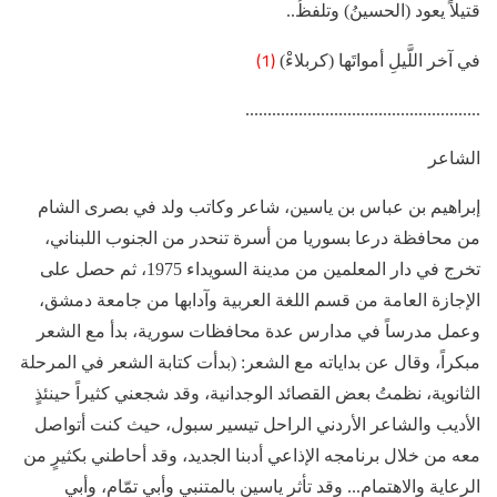
قتيلاً يعود (الحسينُ) وتلفظُ..
(1)
في آخر اللَّيلِ أمواتَها (كربلاءْ)
.....................................................
الشاعر
إبراهيم بن عباس بن ياسين، شاعر وكاتب ولد في بصرى الشام
من محافظة درعا بسوريا من أسرة تنحدر من الجنوب اللبناني،
تخرج في دار المعلمين من مدينة السويداء 1975، ثم حصل على
الإجازة العامة من قسم اللغة العربية وآدابها من جامعة دمشق،
وعمل مدرساً في مدارس عدة محافظات سورية، بدأ مع الشعر
مبكراً، وقال عن بداياته مع الشعر: (بدأت كتابة الشعر في المرحلة
الثانوية، نظمتُ بعض القصائد الوجدانية، وقد شجعني كثيراً حينئذٍ
الأديب والشاعر الأردني الراحل تيسير سبول، حيث كنت أتواصل
معه من خلال برنامجه الإذاعي أدبنا الجديد، وقد أحاطني بكثيرٍ من
الرعاية والاهتمام... وقد تأثر ياسين بالمتنبي وأبي تمّام، وأبي