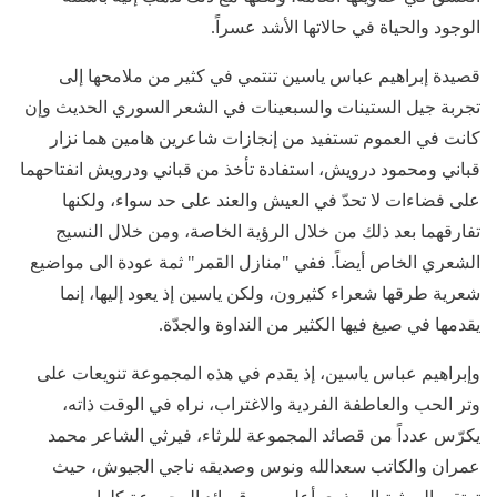
الوجود والحياة في حالاتها الأشد عسراً.
قصيدة إبراهيم عباس ياسين تنتمي في كثير من ملامحها إلى
تجربة جيل الستينات والسبعينات في الشعر السوري الحديث وإن
كانت في العموم تستفيد من إنجازات شاعرين هامين هما نزار
قباني ومحمود درويش، استفادة تأخذ من قباني ودرويش انفتاحهما
على فضاءات لا تحدّ في العيش والعند على حد سواء، ولكنها
تفارقهما بعد ذلك من خلال الرؤية الخاصة، ومن خلال النسيج
الشعري الخاص أيضاً. ففي "منازل القمر" ثمة عودة الى مواضيع
شعرية طرقها شعراء كثيرون، ولكن ياسين إذ يعود إليها، إنما
يقدمها في صيغ فيها الكثير من النداوة والجدّة.
وإبراهيم عباس ياسين، إذ يقدم في هذه المجموعة تنويعات على
وتر الحب والعاطفة الفردية والاغتراب، نراه في الوقت ذاته،
يكرّس عدداً من قصائد المجموعة للرثاء، فيرثي الشاعر محمد
عمران والكاتب سعدالله ونوس وصديقه ناجي الجيوش، حيث