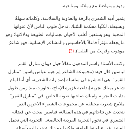
ودود ومتواضعٌ مع زملائه ومتابعيه.
يتميز أدبه الشعري بالرقة والعذوبة والسلاسة، وكلماته سهلةٌ
وبسيطة، لكنّها محكمة السّبك، تدخلُ قلوب الناس لأنّ عنوانها
المحبة. وهو يستعين أغلب الأحيان بجماليات الطبيعة ودلالاتها؛ وهو
ما يجعله مؤثراً فاعلاً بالأحاسيس والمشاعر الإنسانية، فهو شاعرٌ
(3)
موهوب وقريبٌ من القلب).
وكتب الأستاذ راسم المدهون مقالاً حول ديوان منازل القمر
لياسين قال فيه: (مجموعة الشاعر إبراهيم عباس ياسين "منازل
القمر"، هي العاشرة في سلسلة إصداراته الشعرية، أي أننا امام
شاعر يمتلك تجربة إبداعية غزيرة الإنتاج، تجاوزت منذ زمن طويل
بدايات التجربة وامتلك صاحبها صوته الخاص. في "منازل القمر"
ملامح شعرية مختلفة عن مجموعات الشعراء الآخرين الذين
نتحدث عن نتاجاتهم في هذه المقالة، فياسين يبحث عن فضائه
الشعري في تخوم التجربة الفردية الخالصة... التجربة التي تحمل
العشق في عناوينها العامة، ولكنها مع ذلك تذهب إليه بأسئلة