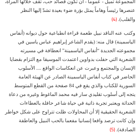
المجموعة تميل - عموماً - أن تكون قصائد حب، تقف خلالها المرأة،
عنصرها رئيساً وهاماً يمثل بؤرة ضوء بعيدة تشدّ إليها النظر
(4)
والقلب).
وكتب عنه الناقد نبيل طعمة قراءة انطباعية حول ديوانه (أنفاس
الياسمينة) قال منه: (يقدم الشاعر إبراهيم عباس ياسين في
مجموعته الجديدة “أنفاس الياسمينة” انعطافة في مسيرته
الشعرية التي حفلت بدواوين اعتمدت الموسيقا مع التزام بقضايا
الإنسان والمجتمع وعبرت عن انعكاسات الواقع .... الأسلوب
الحاضر في كتاب أنفاس الياسمينة الصادر عن الهيئة العامة
السورية للكتاب والذي يقع في 84 صفحة من القطع المتوسط
يتجه إلى أسلوب تقليدي سار فيه محمد الماغوط وغيره من دعاة
الحداثة ويعتبر تجربة ذاتية في حياة شاعر حافلة بالعطاءات
الشعرية الحقيقية إلا أن المحاولات ظلت تتراوح على شكل خواطر
وإن كانت ترصد واقعا إنسانيا مفعما بالحب النبيل والعاطفة
(5)
الصادقة).