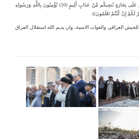
مستشهدا بقوله تعالى ((يَا أَيُّهَا الَّذِينَ آَمَنُوا هَلْ أَدُلُّكُمْ عَلَى تِجَارَةٍ تُنجِيكُم مِّنْ عَذَابٍ أَلِيمٍ (10) تُؤْمِنُونَ بِاللَّهِ وَرَسُولِهِ
ٌ لَكُمْ إِنْ كُنْتُمْ تَعْلَمُونَ)).
جيش العراقي والقوات الامنية، وان يديم الله استقلال العراق