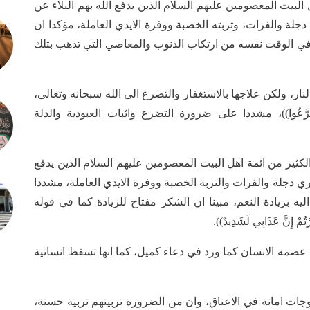
لبيت المعصومين عليهم السلام الذين يدفع الله بهم البلاء عن
 دجلة والفرات، وتربته الخصبة ووفرة الايدي العاملة، مؤكدا ان
ا في الوقت نفسه من ارتكاب الذنوب والمعاصي التي تذهب بتلك
نار، ولكن علاجها بالاستغفار والتضرع الى الله سبحانه وتعالى،
َا تَضَرَّعُوا))، مشددا على ضرورة التضرع واثبات العبودية والذلة
لكثير من ائمة اهل البيت المعصومين عليهم السلام الذين يدفع
نهري دجلة والفرات والتربة الخصبة ووفرة الايدي العاملة، مشددا
ه بزيادة النعم، مبينا ان الشكر مفتاح للزيادة كما في قوله
رْتُمْ إِنَّ عَذَابِي لَشَدِيدٌ)).
 عصمة الانسان كما ورد في دعاء كميل، كما انها تسقط انسانية
لزوجات امانة في الاعناق، وان من الضرورة تربيتهم تربية حسنة،