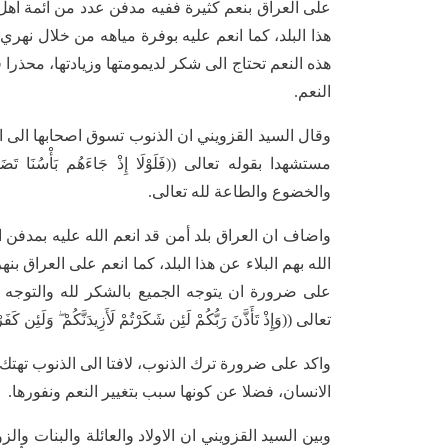
على العراق بنعم كثيرة ففيه مدفن عدد من ائمة اهل ا
هذا البلد، كما انعم عليه بوفرة مياهه من خلال نهري
هذه النعم تحتاج الى شكر لديمومتها وزيادتها، محذر
النعم.
وقال السيد القزويني ان الذنوب تسوق اصحابها الى ال
مستشهدا بقوله تعالى ((فَلَوْلَا إِذْ جَاءَهُم بَأْسُن
والخضوع والطاعة لله تعالى.
واضاف ان العراق بلد أمن قد انعم الله عليه بمدفن ا
الله بهم البلاء عن هذا البلد، كما انعم على العراق ب
على ضرورة ان يتوجه الجميع بالشكر لله والتوجه الي
تعالى ((وَإِذْ تَأَذَّنَ رَبُّكُمْ لَئِن شَكَرْتُمْ لَأَزِيدَنَّكُمْ ۖ وَلَئِن كَفَ
واكد على ضرورة ترك الذنوب، لافتا الى الذنوب تهتك
الانسان، فضلا عن كونها سبب بتغيير النعم ونفورها.
وبين السيد القزويني ان الاولاد والعائلة والبنات وا