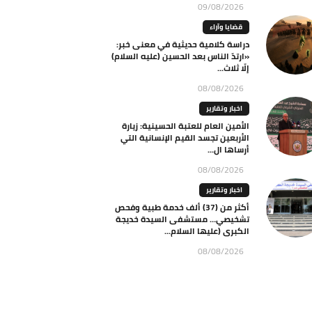
09/08/2026
قضايا وآراء
دراسة كلامية حديثية في معنى خبر:
«ارتدّ الناس بعد الحسين (عليه السلام)
إلّا ثلاث...
08/08/2026
اخبار وتقارير
الأمين العام للعتبة الحسينية: زيارة
الأربعين تجسد القيم الإنسانية التي
أرساها ال...
08/08/2026
اخبار وتقارير
أكثر من (37) ألف خدمة طبية وفحص
تشخيصي… مستشفى السيدة خديجة
الكبرى (عليها السلام...
08/08/2026