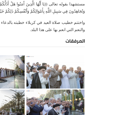
وَتُجَاهِدُونَ فِي سَبِيلِ اللَّهِ بِأَمْوَالِكُمْ وَأَنْفُسِكُمْ ذَلِكُمْ خَيْر
واختتم خطيب صلاة العيد في كربلاء خطبته بالدعاء لل
والنعم التي انعم بها على هذا البلد.
المرفقات