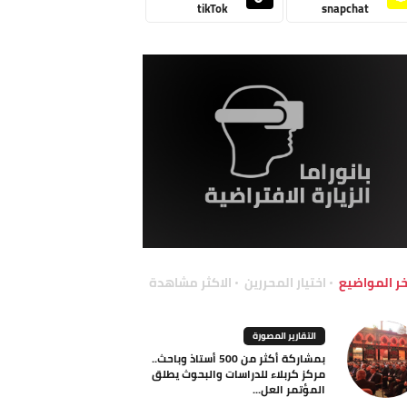
tikTok
snapchat
خر المواضيع
اختيار المحررين
الاكثر مشاهدة
التقارير المصورة
بمشاركة أكثر من 500 أستاذ وباحث..
مركز كربلاء للدراسات والبحوث يطلق
المؤتمر العل...