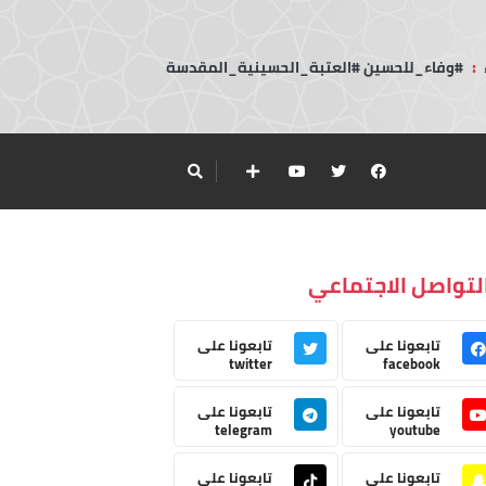
:
#وفاء_للحسين #العتبة_الحسينية_المقدسة
لتواصل الاجتماعي
تابعونا على
تابعونا على
twitter
facebook
تابعونا على
تابعونا على
telegram
youtube
تابعونا على
تابعونا على