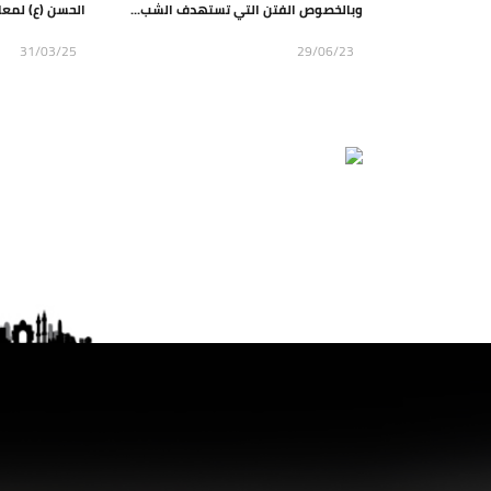
وبالخصوص الفتن التي تستهدف الشب...
الحسن (ع) لمعا
31/03/25
29/06/23