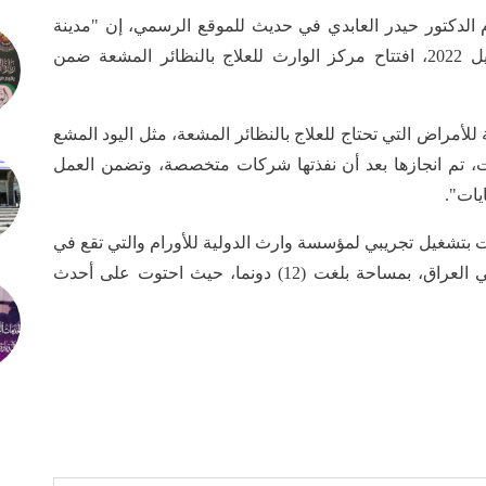
 الدكتور حيدر العابدي في حديث للموقع الرسمي، إن "مدينة
كربلاء ستشهد مساء اليوم الاربعاء 27 نيسان/ ابريل 2022، افتتاح مركز الوارث للعلاج بالنظائر المشعة ضمن
مراض التي تحتاج للعلاج بالنظائر المشعة، مثل اليود المشع
ت، تم انجازها بعد أن نفذتها شركات متخصصة، وتضمن العمل
يات".
مت بتشغيل تجريبي لمؤسسة وارث الدولية للأورام والتي تقع في
محافظة كربلاء المقدسة، وتعد الأولى من نوعها في العراق، بمساحة بلغت (12) دونما، حيث احتوت على أحدث