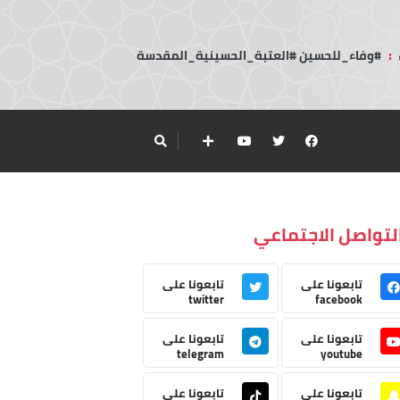
:
#وفاء_للحسين #العتبة_الحسينية_المقدسة
لتواصل الاجتماعي
تابعونا على
تابعونا على
twitter
facebook
تابعونا على
تابعونا على
telegram
youtube
تابعونا على
تابعونا على