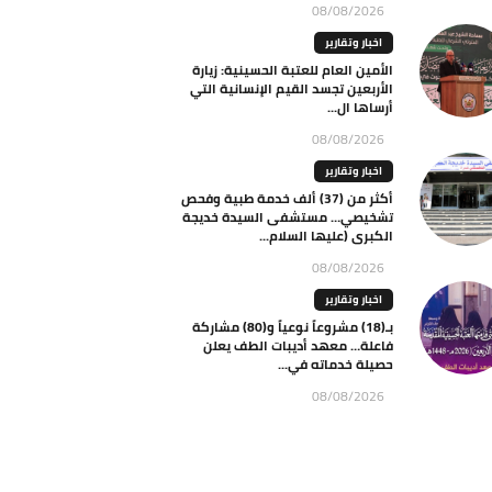
08/08/2026
اخبار وتقارير
الأمين العام للعتبة الحسينية: زيارة
الأربعين تجسد القيم الإنسانية التي
أرساها ال...
08/08/2026
اخبار وتقارير
أكثر من (37) ألف خدمة طبية وفحص
تشخيصي… مستشفى السيدة خديجة
الكبرى (عليها السلام...
08/08/2026
اخبار وتقارير
بـ(18) مشروعاً نوعياً و(80) مشاركة
فاعلة… معهد أديبات الطف يعلن
حصيلة خدماته في...
08/08/2026