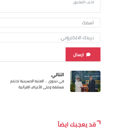
ارسال
التالي
في نينوى ... العتبة الحسينية تختتم
مسابقة وعلى الأعراف القرآنية
قد يعجبك ايضاً