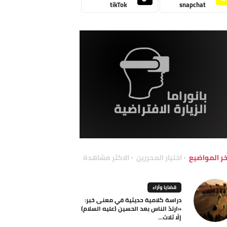
tikTok
snapchat
خر المواضيع
اختيار المحررين
الاكثر مشاهدة
قضايا وآراء
دراسة كلامية حديثية في معنى خبر:
«ارتدّ الناس بعد الحسين (عليه السلام)
إلّا ثلاث...