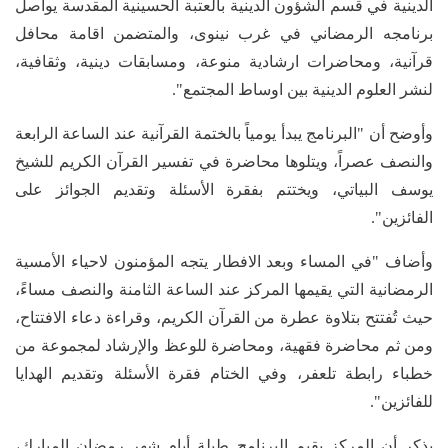
الدينية في قسم الشؤون الدينية بالعتبة الحسينية المقدسة يواصل
برنامجه الرمضاني في غرب نينوى، والمتضمن اقامة محافل
قرآنية، ومحاضرات ارشادية منوعة، ومسابقات دينية، وثقافية،
لنشر العلوم الدينية بين اوساط المجتمع".
وأوضح أن "البرنامج يبدأ يومياً بالختمة القرآنية عند الساعة الرابعة
والنصف عصراً، ويتلوها محاضرة في تفسير القرآن الكريم للشيخ
يوسف البياتي، ويختتم بفقرة الأسئلة وتقديم الجوائز على
الفائزين".
وأضاف "في المساء وبعد الافطار يتجه المؤمنون لاحياء الأمسية
الرمضانية التي يقيمها المركز عند الساعة الثامنة والنصف مساءً،
حيث تُفتتح بتلاوة عطرة من القرآن الكريم، وقراءة دعاء الافتتاح،
ومن ثم محاضرة فقهية، ومحاضرة للوعظ والإرشاد لمجموعة من
خطباء رابطة تلعفر، وفي الختام فقرة الأسئلة وتقديم الهدايا
للفائزين".
يذكر أن المركز يقيم البرنامج طيلة أيام شهر رمضان المبارك،