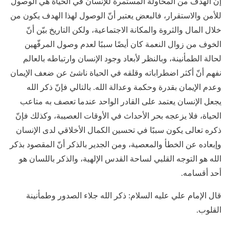
إنّ الهدف من المحاولة المستمرة للإنسان في الحياة هي الوصول
للأمن والاستقرار، فالبعض يعتبر أنّ الوصول لهذا الهدف يكون من
خلال المال والثروة والمكانة الاجتماعية، ولكن التاريخ بيّن أنّ
الخوف من زوال النعمة كان أيضًا سببًا لعدم وصول المرفّهين
لحالة الطمأنينة، وبالنظر لأبعاد وجود الإنسان وارتباطه بالعالم
نفهم أنّ أكثر اضطراباته وقلقه في الحياة ناشئ عن ضعف الإيمان
وعدم الإيمان بقدرة وحكمة وعدالة الله. بالتالي فإنّ ذكر الله
يجعل الإنسان يعتمد على القادر الواحد عندما تعصف به متاعب
الحياة، فلا يزعجه بحر الأحداث في الأوقات العصيبة، وكذلك فإنّ
ذكره تعالى يكون سببًا في تحسين الكمال الأخلاقي لدى الإنسان
وإبعاده عن الخطأ والمعصية، ومن الجدير بالذكر أنّ المقصود بذكر
الله هو التوجه القلبي لساحة القدس الإلهية، والذكر باللسان هو
أحد أقسامه.
قال الإمام علي عليه السلام: ذكر الله جلاء الصدور وطمأنينة
القلوب.