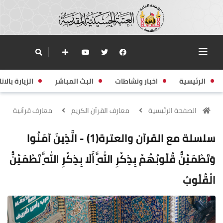
الرئيسية
اخبار ونشاطات
البث المباشر
الزيارة بالانا
الصفحة الرئيسية
معارف القرآن الكريم
معارف قرآنية
سلسلة مع القرآن والعترة(1) - الَّذِينَ آمَنُوا
وَتَطْمَئِنُّ قُلُوبُهُمْ بِذِكْرِ اللَّهِ أَلَا بِذِكْرِ اللَّهِ تَطْمَئِنُّ
الْقُلُوبُ