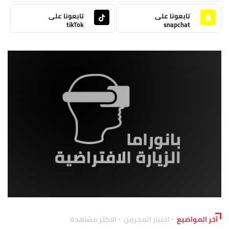
تابعونا على
تابعونا على
tikTok
snapchat
آخر المواضيع
اختيار المحررين
الاكثر مشاهدة