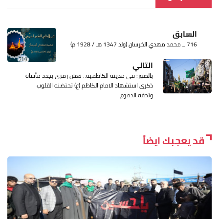
السابق
716 ــ محمد مهدي الخرسان (ولد 1347 هـ / 1928 م)
التالي
بالصور: في مدينة الكاظمية.. نعش رمزي يجدد مأساة
ذكرى استشهاد الامام الكاظم (ع) تحتضنه القلوب
وتحفه الدموع
قد يعجبك ايضاً