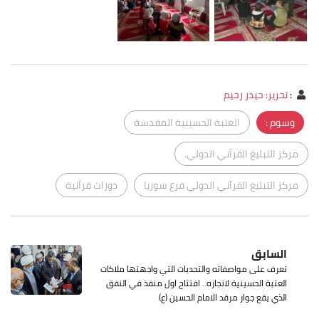
:
تحرير: حيدر رحيم
وسوم :
العتبة الحسينية المقدسة
مركز التبليغ القرآني الدولي.
مركز التبليغ القرآني الدولي فرع سوريا
دورات قرآنية
السابق
تعرف على مواصفاته والتحديات التي واجهتها ملاكات
العتبة الحسينية لانجازه.. افتتاح اول منفذ في النفق
الذي يقع جوار مرقد الامام الحسين (ع)