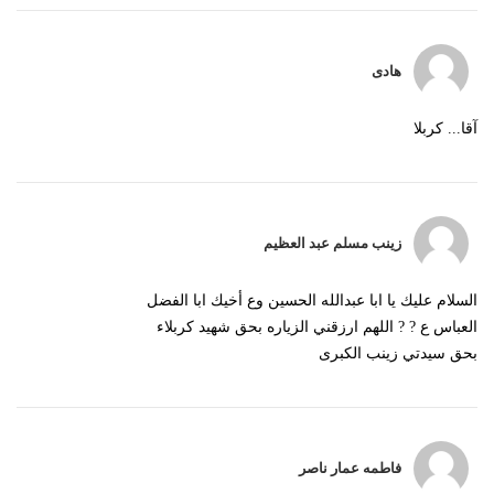
هادی
آقا... کربلا
زينب مسلم عبد العظيم
السلام عليك يا ابا عبدالله الحسين وع أخيك ابا الفضل
العباس ع ? ? اللهم ارزقني الزياره بحق شهيد كربلاء
بحق سيدتي زينب الكبرى
فاطمه عمار ناصر