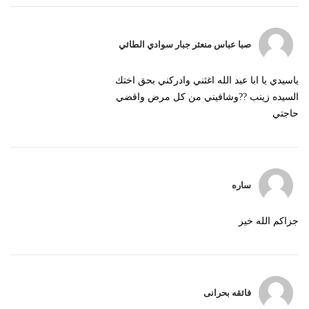
صبا عباس منعثر جبار سوادي الطائي
ياسيدي يا ابا عبد الله اغثني وادركني بحق اختك
السيده زينب ??وشافيني من كل مرض واقضي
حاجتي
ساره
جزاكم الله خير
فائقه بحرانی