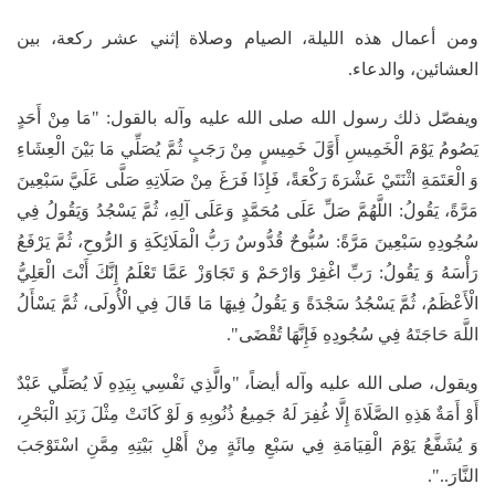
ومن أعمال هذه الليلة، الصيام وصلاة إثني عشر ركعة، بين
العشائين، والدعاء.
ويفصّل ذلك رسول الله صلى الله عليه وآله بالقول: "مَا مِنْ أَحَدٍ
يَصُومُ يَوْمَ الْخَمِيسِ أَوَّلَ خَمِيسٍ مِنْ رَجَبٍ ثُمَّ يُصَلِّي مَا بَيْنَ الْعِشَاءِ
وَ الْعَتَمَةِ اثْنَتَيْ عَشْرَةَ رَكْعَةً، فَإِذَا فَرَغَ مِنْ صَلَاتِهِ صَلَّى عَلَيَّ سَبْعِينَ
مَرَّةً، يَقُولُ: اللَّهُمَّ صَلِّ عَلَى مُحَمَّدٍ وَعَلَى آلِهِ، ثُمَّ يَسْجُدُ وَيَقُولُ فِي
سُجُودِهِ سَبْعِينَ مَرَّةً: سُبُّوحٌ قُدُّوسٌ رَبُّ الْمَلَائِكَةِ وَ الرُّوحِ، ثُمَّ يَرْفَعُ
رَأْسَهُ وَ يَقُولُ: رَبِّ اغْفِرْ وَارْحَمْ وَ تَجَاوَزْ عَمَّا تَعْلَمُ إِنَّكَ أَنْتَ الْعَلِيُّ
الْأَعْظَمُ، ثُمَّ يَسْجُدُ سَجْدَةً وَ يَقُولُ فِيهَا مَا قَالَ فِي الْأُولَى، ثُمَّ يَسْأَلُ
اللَّهَ حَاجَتَهُ فِي سُجُودِهِ فَإِنَّهَا تُقْضَى".
ويقول، صلى الله عليه وآله أيضاً، "والَّذِي نَفْسِي بِيَدِهِ لَا يُصَلِّي عَبْدٌ
أَوْ أَمَةٌ هَذِهِ الصَّلَاةَ إِلَّا غُفِرَ لَهُ جَمِيعُ ذُنُوبِهِ وَ لَوْ كَانَتْ مِثْلَ زَبَدِ الْبَحْرِ،
وَ يُشَفَّعُ يَوْمَ الْقِيَامَةِ فِي سَبْعِ مِائَةٍ مِنْ أَهْلِ بَيْتِهِ مِمَّنِ اسْتَوْجَبَ
النَّارَ..".