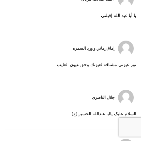
يا أبا عبد الله إقبلني
إمامُ زماني و ورد السمره
نور عيوني مشتاقه لعيونك وحق عيون الغايب
جلال الناصری
السلام علیک یاابا عبدالله الحسین(ع)