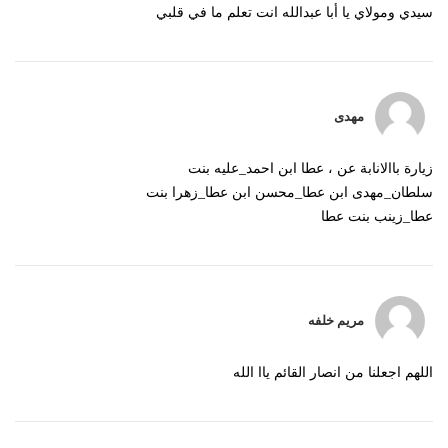
سيدي ومولاي يا أبا عبدالله انت تعلم ما في قلبي
مهدی
زیارة باالانابة عن ، عطا ابن احمد_علیه بنت
سلطان_مهدی ابن عطا_محسن ابن عطا_زهرا بنت
عطا_زینب بنت عطا
مريم خلفه
اللهم اجعلنا من انصار القائم ياا الله