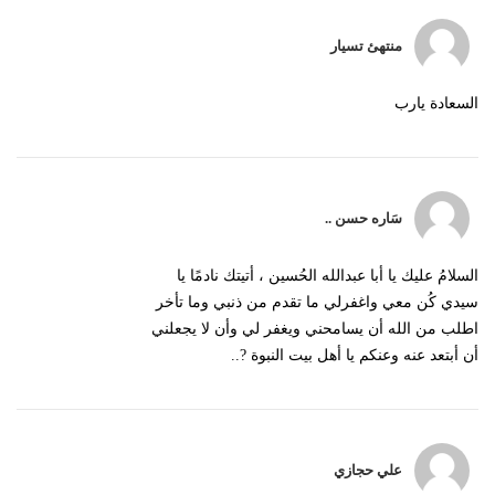
منتهئ تسيار
السعادة يارب
سَاره حسن ..
السلامُ عليك يا أبا عبدالله الحُسين ، أتيتك نادمًا يا
سيدي كُن معي واغفرلي ما تقدم من ذنبي وما تأخر
اطلب من الله أن يسامحني ويغفر لي وأن لا يجعلني
أن أبتعد عنه وعنكم يا أهل بيت النبوة ?..
علي حجازي