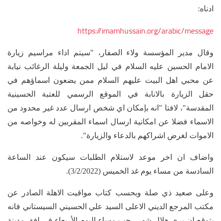
ادناه:
https://imamhussain.org/arabic/message
وقال مدير المؤسسة ولاء الصفار، "سيتم اداء مراسيم زيارة
الامام الحسين ‏عليه السلام في ليل الجمعة وليلة الرغائب نيابة
عن محبي اهل البيت عليهم ‏السلام ممن يضعون اسماؤهم في
حقل الزيارة بالانابة في الموقع الرسمي للعتبة الحسينية
‏المقدسة"، لافتا "انه بإمكان اي شخص ارسال عدد غير محدود من
الاسماء فضلا عن ‏امكانية ارسال اسماء المقربين له وخواصه من
الاموات لغرض اشراكهم بالدعاء ‏والزيارة".
واضاف ان اخر موعد لاستلام الطلبات سيكون عند الساعة
السادسة من مساء يوم غد الخميس (3/2/2022).
وعلى صعيد ذي صلة وبحسب كتاب مواقيت الاهلة الصادر عن
مكتب المرجع الديني الاعلى السيد علي الحسيني السيستاني فانه
يتوقع ان يرى هلال شهر رجب مساء اليوم الأربعاء في افق مدينة