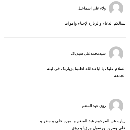
ولاء علي اسماعيل
نسالكم الدعاء والزيارة لإحياء واموات
سیدمحمدعلی سیدپاک
السلام علیک یا اباعبدالله اطلبنا بزیارتک فی لیله
الجمعه
رؤى عبد المنعم
زياره عن المرحوم عبد المنعم و اميره علي و منذر و
علي ومروه ورسول ورؤيا و رؤى