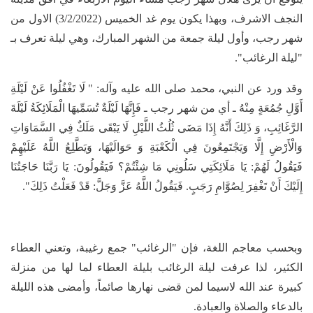
النجف الاشرف، وبهذا يكون يوم غد الخميس (3/2/2022) الاول من
شهر رجب، وأول ليلة جمعة من الشهر المبارك، وهي ليلة تعرف بـ
"ليلة الرغائب".
وقد ورد عن النبي، محمد صلى الله عليه وآله: " لَا تَغْفُلُوا عَنْ لَيْلَةِ
أَوَّلِ جُمُعَةٍ مِنْهُ ـ أي من شهر رجب ـ فَإِنَّهَا لَيْلَةٌ تُسَمِّيهَا الْمَلَائِكَةُ لَيْلَةَ
الرَّغَائِبِ، وَ ذَلِكَ أَنَّهُ إِذَا مَضَى ثُلُثُ اللَّيْلِ لَا يَبْقَى مَلَكٌ فِي السَّمَاوَاتِ
وَالْأَرْضِ إِلَّا وَيَجْتَمِعُونَ فِي الْكَعْبَةِ وَ حَوَالَيْهَا، وَيَطَّلِعُ اللَّهُ عَلَيْهِمْ
فَيَقُولُ لَهُمْ: يَا مَلَائِكَتِي سَلُونِي مَا شِئْتُمْ؟ فَيَقُولُونَ: يَا رَبَّنَا حَاجَتُنَا
إِلَيْكَ أَنْ تَغْفِرَ لِصُوَّامِ رَجَبٍ. فَيَقُولُ اللَّهُ عَزَّ وَجَلَّ: قَدْ فَعَلْتُ ذَلِكَ".
وبحسب معاجم اللغة، فإن "الرغائب" جمع رغيبة، وتعني العطاء
الكثير، لذا عرفت ليلة الرغائب بليلة العطاء لما لها من منزلة
كبيرة عند الله لاسيما لمن قضى نهارها صائماً، وأمضى هذه الليلة
بالدعاء والصلاة والعبادة.