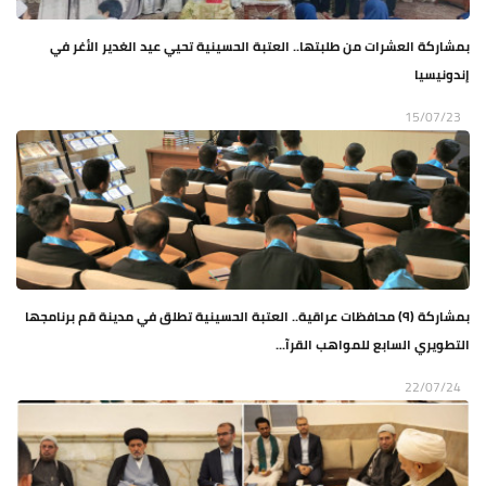
بمشاركة العشرات من طلبتها.. العتبة الحسينية تحيي عيد الغدير الأغر في
إندونيسيا
15/07/23
بمشاركة (٩) محافظات عراقية.. العتبة الحسينية تطلق في مدينة قم برنامجها
التطويري السابع للمواهب القرآ...
22/07/24