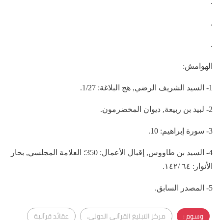
.
.
.
الهوامش:
1- السيد الشريف الرضي, هج البلاغة: 1/27.
2- لبيد بن ربيعة, ديوان المخضرمون.
3- سورة إبراهيم: 10.
4- السيد بن طاووس, إقبال الأعمال: ‏350؛ العلامة المجلسي, بحار
الأنوار: ٦٤ /١٤٢.
5- المصدر السابق.
وسوم :
مركز التبليغ القرآني الدولي.
عقائد قرآنية