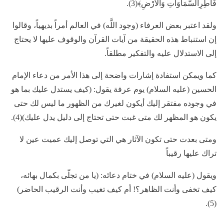
فَاطِرِالسَّمَاوَاتِ وَالأَرْضِ﴾(3).
ولقد اعتبر بعض العرفاء (وجود اللَّه) في العالم أمراً بديهياً، وقالوا
إن استنباط هذه الحقيقة من آيات القرآن والوقوف عليها لا يحتاج
إلى الاستدلال عليه والتفكير مطلقاً.
كما ويمكن استفادة إشارات واضحة إلى هذا الأمر من دعاء الإمام
الحسين (عليه السلام) يوم عرفة يقول: (كيف يستدل عليك بما هو
في وجوده مفتقر إليك أيكون لغيرك من الظهور ما ليس لك حتى
يكون هو المظهر لك متى غبت حتى تحتاج إلى دليل يدل عليك)(4).
ومتى بعدت حتى تكون الآثار هي التي توصل إليك عميت عين لا
تراك عليها رقيباً
ويقول (عليه السلام) في ختام دعائه: (يا من تجلّى بكمال بهائه،
كيف تخفى وأنت الظاهر؟! أم كيف تغيب وأنت الرقيب الحاضر)
(5).