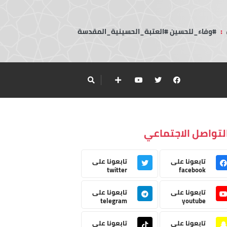
:
#وفاء_للحسين #العتبة_الحسينية_المقدسة
لتواصل الاجتماعي
تابعونا على
تابعونا على
twitter
facebook
تابعونا على
تابعونا على
telegram
youtube
تابعونا على
تابعونا على