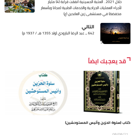
خلال 2021.. العتبة الحسينية انفقت قرابة (4) مليار
لأجراء العمليات الجراحية والخدمات الطبية (مجانا وبأسعار
مخفضة) في مستشفى زين العابدين (ع)
التالي
642 ــ عبد الرضا البارودي (ولد 1355 هـ / 1937 م)
قد يعجبك ايضاً
كتاب (سلوة الحزين وأنيس المستوحشين)
08/08/21