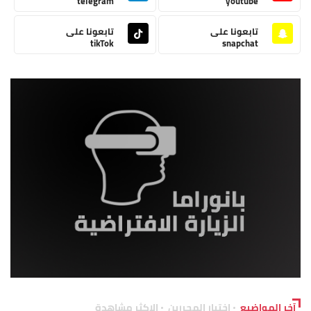
telegram
youtube
تابعونا على
تابعونا على
tikTok
snapchat
آخر المواضيع
اختيار المحررين
الاكثر مشاهدة