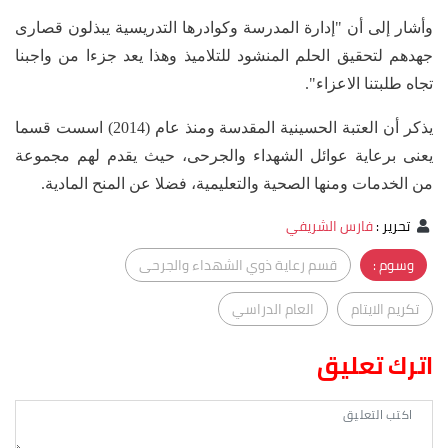
وأشار إلى أن "إدارة المدرسة وكوادرها التدريسية يبذلون قصارى
جهدهم لتحقيق الحلم المنشود للتلاميذ وهذا يعد جزءا من واجبنا
تجاه طلبتنا الاعزاء".
يذكر أن العتبة الحسينية المقدسة ومنذ عام (2014) اسست قسما
يعنى برعاية عوائل الشهداء والجرحى، حيث يقدم لهم مجموعة
من الخدمات ومنها الصحية والتعليمية، فضلا عن المنح المادية.
تحرير
:
فارس الشريفي
وسوم :
قسم رعاية ذوي الشهداء والجرحى
تكريم الايتام
العام الدراسي
اترك تعليق