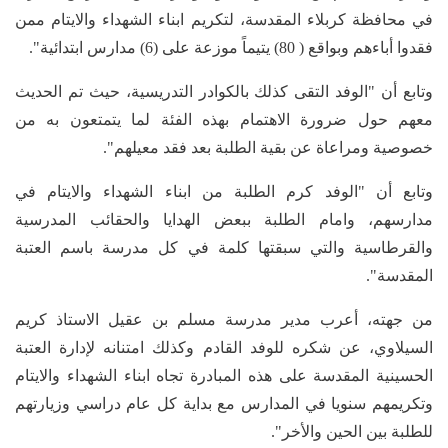
في محافظة كربلاء المقدسة، لتكريم ابناء الشهداء والايتام ممن
فقدوا أباءهم وبواقع ( 80) يتيماً موزعة على (6) مدارس ابتدائية".
وتابع أن "الوفد التقى كذلك بالكوادر التدريسية، حيث تم الحديث
معهم حول ضرورة الاهتمام بهذه الفئة لما يتمتعون به من
خصوصية ومراعاة عن بقية الطلبة بعد فقد معيلهم".
وتابع أن "الوفد كرم الطلبة من ابناء الشهداء والايتام في
مدارسهم، وامام الطلبة ببعض الهدايا والحقائب المدرسية
والقرطاسية والتي سبقتها كلمة في كل مدرسة باسم العتبة
المقدسة".
من جهته، أعرب مدير مدرسة مسلم بن عقيل الاستاذ كريم
السيلاوي، عن شكره للوفد القادم وكذلك امتنانه لإدارة العتبة
الحسينية المقدسة على هذه المبادرة تجاه ابناء الشهداء والايتام
وتكريمهم سنويا في المدارس مع بداية كل عام دراسي وزيارتهم
للطلبة بين الحين والأخر".