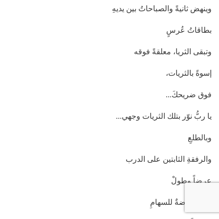
وينهض ثانيةً والصباحاتُ بين يديهِ
بطاقاتُ عُرسٍ
وتبقى الثريا، معلقةً فوقه
إسوةً بالثريات،
فوق ضريحكَ...
يا ربُّ نوّر بتلك الثريات وجهي...
وبالطلعِ
والرفقةِ الثابتين على الدرب
عرضاً وطولْ
ها أنا عُرضةٌ للسهامِ