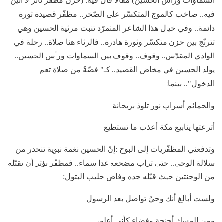
السماوات ورأس الحسين) مقالا قال فيه: (حزن مظفّر ثائر لا أنين
فيه.. صاخب كالموج المتكسّر على الصّخر.. مظفّر قصيدة ثورة
دائمة.. وفي خيال هذا الشاعر المتمرّد تنبت مرثية الحسين وهي
تترنّج بين حزن متكسّر وثورة هادرة.. فالرثاء هنا صلاة.. رحلة في
الوادي المقدّس.. وقوف.. وقوف بين السماوات ورأس الحسين..
يولد الحسين في مخاض القصيد.. كـ" فضّةٌ من صلاة تعم
الدخول".. بينما:
والحمائم أسراب نور تلوذ بريحانة
أترعتها ينابيع مكة أعذب ما تستطيع
وتدفعني المظفّريات إلى البوح :إنّ الحسين نغمة نبوية تنحدر من
سلالة الوحي.. حتى تراب مضجعه غدا سماء.. فمظفّر يؤثر أن يقبّله
من الوجنتين حيث قبّله جده وفاض حليب البتول:
ولست أبالغ أنك وحيُ تواصل بعد الرسول
ومن المسك أجنحة وفضاء كأني أعلو،