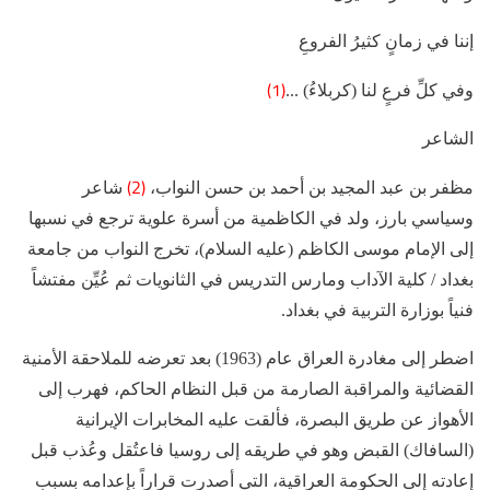
إننا في زمانٍ كثيرُ الفروعِ
(1)
وفي كلِّ فرعٍ لنا (كربلاءُ) ...
الشاعر
(2)
مظفر بن عبد المجيد بن أحمد بن حسن النواب،
شاعر
وسياسي بارز، ولد في الكاظمية من أسرة علوية ترجع في نسبها
إلى الإمام موسى الكاظم (عليه السلام)، تخرج النواب من جامعة
بغداد / كلية الآداب ومارس التدريس في الثانويات ثم عُيِّن مفتشاً
فنياً بوزارة التربية في بغداد.
اضطر إلى مغادرة العراق عام (1963) بعد تعرضه للملاحقة الأمنية
القضائية والمراقبة الصارمة من قبل النظام الحاكم، فهرب إلى
الأهواز عن طريق البصرة، فألقت عليه المخابرات الإيرانية
(السافاك) القبض وهو في طريقه إلى روسيا فاعتُقل وعُذب قبل
إعادته إلى الحكومة العراقية، التي أصدرت قراراً بإعدامه بسبب