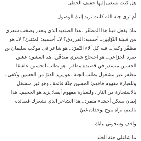
هل كنت تسعى إليها حفيف الخطى
أم ترى جنة الله كانت تريد إليك الوصول
ماذا يفعل فينا هذا المظفّر.. هذا الصنديد الذي ينحدر بصخب شعري
من قبيلة التّوّابين.. أحسبه: الفرزدق؟ لا.. أحسبه: المتنبئ؟ لا.. هو
مظفّر وكفى.. فيه كل آلاء التّمرّد.. هو شاعر في موكب سليمان بن
صرد الخزاعي.. هو احتجاج شعري متدفّق.. هنا العشق: عشق
الحسين منسدر في قصيدة مظفر.. هو يطلب الحسين عاشقا..
مظفر غير مشغول بطلب الجنة.. هو يريد الدنوّ من الحسين وكفى..
وللعبارة مفهوم فافهم: الحسين جنّة قائمة.. وهو غير منشغل
بالاستجارة من النار.. وللعبارة مفهوم أيضا: يزيد هو الجحيم.. هذا
إيمان يسكن أحشاء متمرد.. هذا الشاعر الذي تشعرك قصائده
باليتم، تراه يبوح بوجدان غنيّ:
واقف وشجوني ببابك
ما شاغلي جنة الخلد