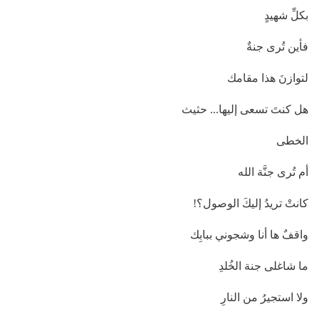
بكلِّ شهيدٍ
فأين تُرى جنةٌ
لتوازنَ هذا مقامك
هل كنتَ تسعى إليها... حثيث
الخطى
أم تُرى جنَّة الله
كانتْ تريدُ إليكَ الوصول؟!
واقفٌ ها أنا وشجوني ببابِك
ما شاغلى جنة الخُلدِ
ولا استجيرُ من النارِ