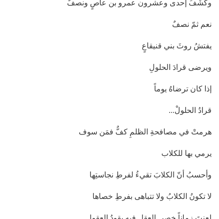
وكشَّفَ إحدى وعشرون عمرو بن عاصٍ ونصفٌ
نعم ثمّ نصفٌ
يفتشُ روثَ بني قنيقاعٍ
ويرضى قرادَ الحلولِ
إذا كان ترضاهُ يوماً
قرادُ الحلولْ...
هرمتْ في مصافحةِ الظلمِ كفٌّ فمَن سوف
يرمي بها للكلاب
وأحسبُ أنّ الكلابَ تقيءُ لفرطِ نجاستِها
لا تكونُ الكلابُ ولا تتباهى بفرطِ خصاها
لعِنتَ زماناً خصى العقلِ فيه يقودُ العقول