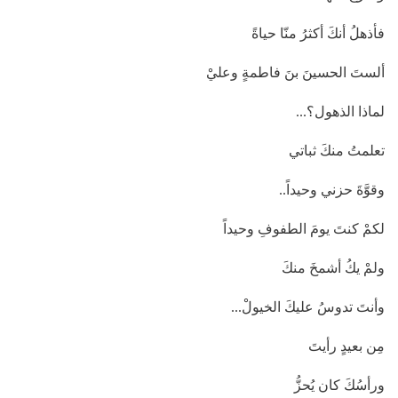
فأذهلُ أنكَ أكثرُ منّا حياةً
ألستَ الحسينَ بنَ فاطمةٍ وعليْ
لماذا الذهول؟...
تعلمتُ منكَ ثباتي
وقوَّةَ حزني وحيداً..
لكمْ كنتَ يومَ الطفوفِ وحيداً
ولمْ يكُ أشمخَ منكَ
وأنتَ تدوسُ عليكَ الخيولْ...
مِن بعيدٍ رأيتَ
ورأسُكَ كان يُحزُّ