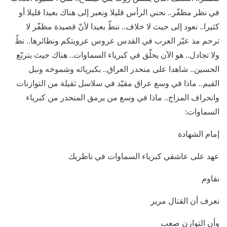
في نظر مظفّر.. نحني الرأس قليلا ونعبر إلى هناك بعيدا قليلا أو
كثيرا.. نعود إلى حيث لا خلاف.. ننطّ بعيدا لأنّ قصيدة مظفّر لا
ترحم مذ عيّر العرب في القدس عروس عروبتكم ونظائرها.. نطّ
ولا تجادل.. هو الآن يحلّق في كبرياء السماوات.. هناك حيث يتربّع
الحسين.. شاهدا على منحدر العراق.. بكبريائه وشموخه ونبل
القيم.. ماذا في وسع عراق مقيّد في سلاسل ثقيلة من التوازنات
وانحراف المزاج.. ماذا في وسع من يرمق المنحدر من كبرياء
السماوات:
إمام الشهادة
عهد على عاشقي كبرياء السماوات في ناظريك
نقاوم
نعرف أن القتال مرير
وأن التوازن صعب