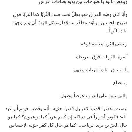
وينهض ثانية والصباحات بين يديه بطاقات عرس
وأيّا كان وضع العراق فهو يظلّ تحت ضوء الثّريّا كما الثريّا فوق
ضريح الحسين.. يتأوّه مظفّر متهجّدا يتوسّل الرّبّ أن ينير وجهه
بتلك الثّرياّ..
و تبقى الثريا معلقة فوقه
أسوة بالثريات فوق ضريحك
يا رب نوّر بتلك الثريات وجهي
وبالطلع
والتي تبين على الدرب عرضاً وطول
ليست القضية قضية كفر بل قضية حرّية.. ألم يخطب فيهم أبو عبد
الله: فكونوا أحراراً في دنياكم إن كنتم عرباً كما تزعمون؟ كما هو
حال الحرّ بن يزيد الرياحي.. كما هو حال كل كفر حوّله الإحساس