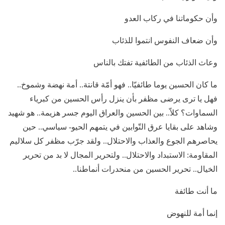
وأن حكوماتنا في ركاب العدو
وأن ضعاف النفوس انتموا للذئاب
وعاث الذئاب من الطائفية تفتك بالناس
ما كان الحسين يوما طائفيّا.. فهو أمّة قانتة.. أمة نهضة وشموخ..
فهل يا ترى يرضى مظفر بأن ينزل رأس الحسين من كبرياء
السماوات؟ كلاّ.. بين الحسين والعراق اليوم جسر هزيمة.. هو شهيد
وشاهد على بقايا عرق التّوابين في يتمهم الحيو- سياسي.. حين
يحاصرهم الجوع والعذاب والاحتلال.. ولقد جرّب مظفر كل سلاليم
المقاومة: الاستبداد والاحتلال.. ولتحرير المجال لا بد من تحرير
الخيال.. تحرير الحسين من منحدرات أنماطنا..
ما أنت طائفة
إنما أمة للنهوض