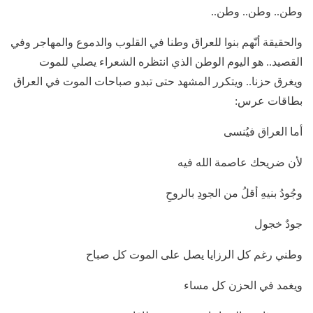
وطن.. وطن.. وطن..
والحقيقة أنّهم بنوا للعراق وطنا في القلوب والدموع والمهاجر وفي
القصيد.. هو اليوم الوطن الذي انتظره الشعراء يصلي للموت
ويغرق حزنا.. ويتكرر المشهد حتى تبدو صباحات الموت في العراق
بطاقات عرس:
أما العراق فيُنسى
لأن ضريحك عاصمة الله فيه
وجُودُ بنيهِ أقلُ من الجودِ بالروحِ
جودٌ خجول
وطني رغم كل الرزايا يصل على الموت كل صباح
ويغمد في الحزن كل مساء