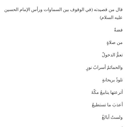
قال من قصيدته (في الوقوف بين السماوات ورأس الإمام الحسين
عليه السلام)
فضةٌ
من صلاةٍ
تعمُّ الدخولْ
والحمائمُ أسرابُ نورٍ
تلوذُ بريحانةٍ
أترعتها ينابيعُ مكّةَ
أعذبَ ما تستطيعُ
ولستُ أبالغُ