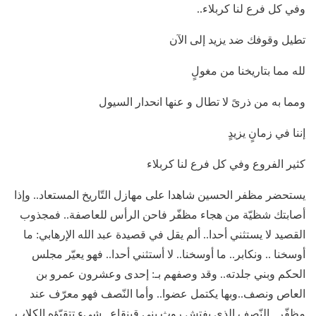
وفي كل فرع لنا كربلاء..
تطيل وقوفك ضد يزيد إلى الآن
لله مما بتاريخنا من مغولٍ
ومما به من ذرىً لا تطال و عنها انحدار السيول
إننا في زمانٍ يزيدٍ
كثير الفروع وفي كل فرع لنا كربلاء
يستحضر مظفر الحسين شاهدا على مهازل التّاريخ المستعاد.. وإذا
أصابتك شظيّة من هجاء مظفّر فاحن الرأس للعاصفة.. فمجذوب
القصيد لا يستثني أحدا.. ألم يقل في قصيدة عبد الله الإرهابي: ما
أوسخنا .. ونكابر.. ما أوسخنا.. لا أستثني أحدا.. فهو يعيّر مجلس
الحكم وبني جلدته.. وقد وصفهم بـ: إحدى وعشرون عمرو بن
العاص ونصف..وبها يكتمل عضوا.. وأما النّصف فهو معرّف عند
مظفّر.. النّصف الذي يفتش روث بني قينقاع.. شيء تتقيّؤه الكلاب