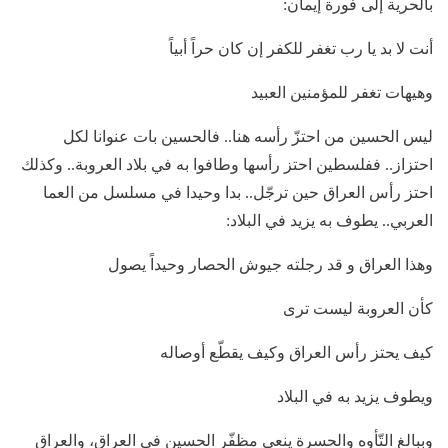
بالحرية إلى فورة إيمان:
أنت لا بد يا رب تغفر للكفر إن كان حراً أبياً
وهيهات تغفر للمؤمنين العبيد
ليس الحسين من احتزّ رأسه هنا.. فالحسين بات عنوانا لكل
احتزاز.. ففلسطين احتز رأسها وطافوا به في بلاد العروبة.. وكذلك
احتز رأس العراق حين ترجّل.. بدا وحيدا في مسلسل من العما
العربي.. يطوف به يزيد في البلاد:
وهذا العراق و قد رجلته جيوش الحصار وحيداً يصول
كأن العروبة ليست ترى
كيف يحتز رأس العراق وكيف يقطّع أوصاله
ويطوف يزيد به في البلاد
وببالغ التّأوه والحسرة ينعى مظفّر الحسين في العراق، والعراق