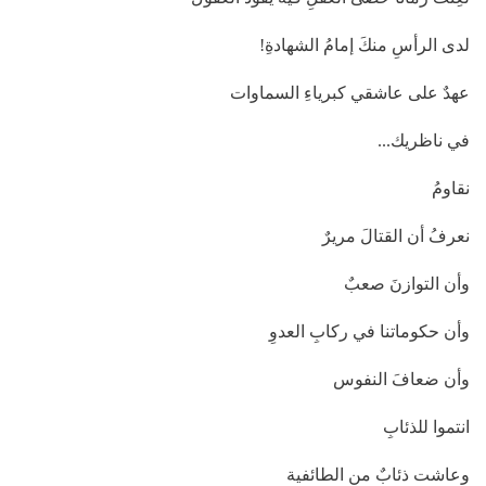
لدى الرأسِ منكَ إمامُ الشهادةِ!
عهدٌ على عاشقي كبرياءِ السماوات
في ناظريك...
نقاومُ
نعرفُ أن القتالَ مريرٌ
وأن التوازنَ صعبٌ
وأن حكوماتنا في ركابِ العدوِ
وأن ضعافَ النفوس
انتموا للذئابِ
وعاشت ذئابٌ من الطائفية