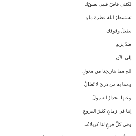
لكنني فاضَ قلبي بصوتِك
تستمطرُ اللهَ قطرةَ ماءٍ
تطيلُ وقوفَك
ضدّ يزيدٍ
إلى الآن
للهِ مما بتاريخِنا من مغولٍ
ومما به من ذرىً لا تُطالُ
وعنها انحدارُ السيولْ
إننا في زمانٍ كثيرُ الفروعِ
وفي كلِّ فرعٍ لنا كربلاءُ...