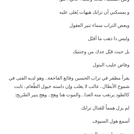
و يمسكني أن ترابك هيهات يُعلى عليه
وبعض التراب سماء تنير العقول
وليس ذا ذهب ما أقبّل
بل حيث قبّل جدك من وجنتيك
وفاض حليب البتول
يقرأ مظفر في تراب الحسين وقائع الفاجعة.. وهو لديه الفتى في
شموخ الأبطال.. غالب لا يغلب وإن داسته خيول الطّغام.. ثابت
كالطود يرتعب منه العدا.. والموت هنا وهج.. وهج ينير الضّريح:
لم يزل همماً للقتال ترابك
أسمع هول السيوف