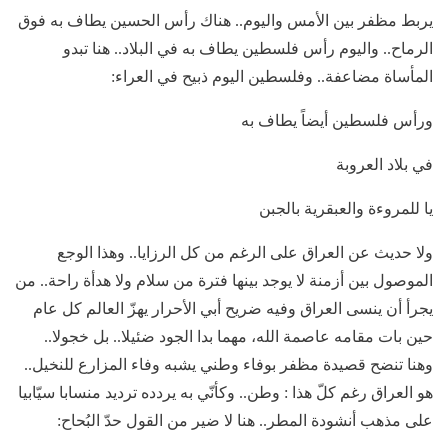
يربط مظفر بين الأمس واليوم.. هناك رأس الحسين يطاف به فوق
الرماح.. واليوم رأس فلسطين يطاف به في البلاد.. هنا تبدو
المأساة مضاعفة.. وفلسطين اليوم ذبيح في العراء:
ورأس فلسطين أيضاً يطاف به
في بلاد العروبة
يا للمروءة والعبقرية بالجبن
ولا حديث عن العراق على الرغم من كل الرزايا.. وهذا الوجع
الموصول بين أزمنة لا يوجد بينها فترة من سلام ولا هدأة راحة.. من
يجرأ أن ينسى العراق وفيه ضريح أبي الأحرار يهزّ العالم كل عام
حين بات مقامه عاصمة الله، مهما بدا الجود ضئيلا.. بل خجولا..
وهنا تنضح قصيدة مظفر بوفاء وطني يشبه وفاء المزارع للنخيل..
هو العراق رغم كلّ هذا : وطن.. وكأنّي به يردده ترديد منسابا سيّابيا
على مذهب أنشودة المطر.. هنا لا ضير من القول حدّ البُحاح: