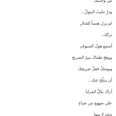
من وجنتيك
ودرَّ حليبُ البتولْ...
لم يزل همماً للقتالِ
ترابُك..
أسمع هولَ السيوفِ
ووهجَ ظماكَ ينيرُ الضريحَ
ويوشكُ قفلُ ضريحِكَ
أن يتبلّجَ عنك...
أراكَ بكلِّ المرايا
على صهوةٍ من ضياءٍ
وتخرجُ منها