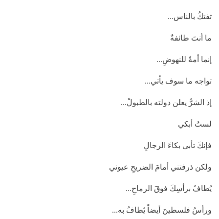
تفتكُ بالناس...
ما أنتَ طائفةٌ
إنما أمةٌ للنهوضِ...
تواجه ما سوف يأتي...
إذ الشرُّ يعلن دولته بالطبولْ...
لستُ أبكي
فإنكَ تأبى بكاءَ الرجالِ
ولكن ذرفتني أمامَ الضريحِ عيوني
يُطافُ برأسِكَ فوقَ الرماحِ...
ورأسُ فلسطينَ أيضاً يُطافُ به...