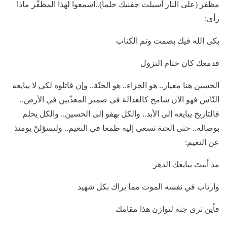
مظفر (على النار أسبلت جفنيك حلماً)..اسمعوا لهذا المظفّر ماذا
رأى:
بكى الله فيك بصمت وتم الكتاب
فدمعك كان ختام النزول
الحسين هنا معيار.. هو الجزاء.. هو الجنّة.. وإن قاتلوه لكي لا يبايعه
النّاس فهو الآن شامخ كالعدالة في ضمير المعذّبين في الأرض..
فالتاريخ يبايعه إلى الأبد.. والكل يهفو إلى الحسين.. والكل يحلم
بوصاله.. حتى الجنة تسعى إليه طمعا في النعيم.. ولتسؤلنّ يومئذ
عن النعيم:
مذ أبيتَ يبايعك الدهر
وارتاب في نفسه الموت مما يراك بكل شهيد
فأين ترى جنة لتوازن هذا مقامك