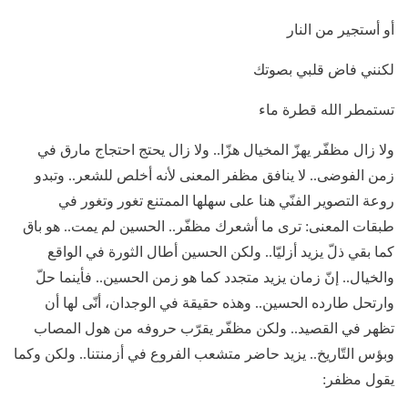
أو أستجير من النار
لكنني فاض قلبي بصوتك
تستمطر الله قطرة ماء
ولا زال مظفّر يهزّ المخيال هزّا.. ولا زال يحتج احتجاج مارق في
زمن الفوضى.. لا ينافق مظفر المعنى لأنه أخلص للشعر.. وتبدو
روعة التصوير الفنّي هنا على سهلها الممتنع تغور وتغور في
طبقات المعنى: ترى ما أشعرك مظفّر.. الحسين لم يمت.. هو باق
كما بقي ذلّ يزيد أزليّا.. ولكن الحسين أطال الثورة في الواقع
والخيال.. إنّ زمان يزيد متجدد كما هو زمن الحسين.. فأينما حلّ
وارتحل طارده الحسين.. وهذه حقيقة في الوجدان، أنّى لها أن
تظهر في القصيد.. ولكن مظفّر يقرّب حروفه من هول المصاب
وبؤس التّاريخ.. يزيد حاضر متشعب الفروع في أزمنتنا.. ولكن وكما
يقول مظفر: