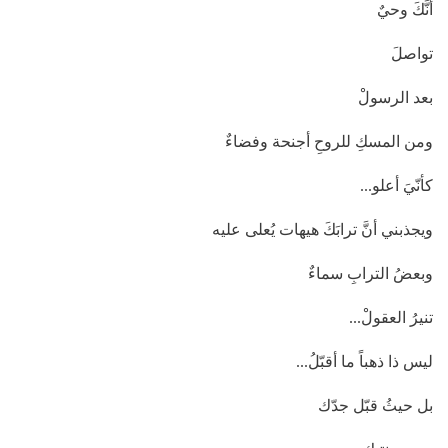
أنَّكَ وحيٌ
تواصلَ
بعد الرسولْ
ومن المسكِ للروحِ أجنحة وفضاءٌ
كأنّيَ أعلو...
ويجذبني أنَّ ترابَكَ هيهات يُعلى عليه
وبعضُ الترابِ سماءٌ
تنيرُ العقولْ...
ليس ذا ذهباً ما أقبّلُ...
بل حيثُ قبّل جدّك