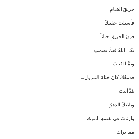
حريقَ الخيامِ
فأسبلتَ جفنيكَ
فوقَ الحريقِ حناناً
بكى اللهُ فيكَ بصمتٍ
وتمَّ الكتابُ
فدمعُكَ كانَ ختامَ النـزول...
مُذْ أبيتَ
وبايعَكَ الدهرُ...
وارتابَ في نفسهِ الموتُ
مما يراك