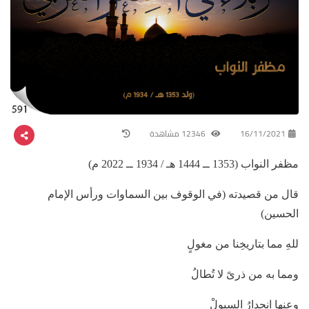
16/11/2021
12346 مشاهدة
مظفر النواب (1353 ــ 1444 هـ / 1934 ــ 2022 م)
قال من قصيدته (في الوقوف بين السماوات ورأس الإمام
الحسين)
للهِ مما بتاريخِنا من مغولٍ
ومما به من ذرىً لا تُطالُ
وعنها انحدارُ السيولْ