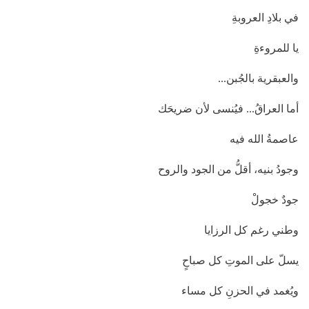
في بلادِ العروبةِ
يا للمروءةِ
والعبقرية بالجُبن...
أما العراقُ... فيُنسى لأن ضريحَك
عاصمةُ الله فيه
وجودُ بنيه، أقلُّ من الجود والروح
جودٌ خجولْ
وطني رغم كل الرزايا
يسلّ على الموتِ كل صباحٍ
ويُغمد في الحزنِ كل مساء