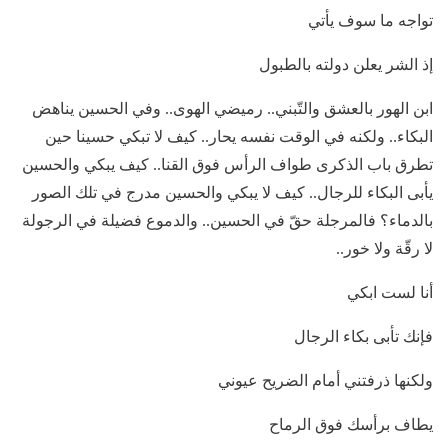
تواجه ما سوف يأتي
إذ الشر يعلن دولته بالطبول
ابن الهور بالعشق والتّبني.. رميضي الهوى.. وفي الحسين يناهض
البكاء.. ولكنه في الوقت نفسه يحار.. كيف لا تبكي حسينا حين
تطرق باب الذكرى طواف الرأس فوق القنا.. كيف يبكي والحسين
يأبى البكاء للرجال.. كيف لا يبكي والحسين مدرج في تلك الصور
بالدماء؟ فالمرجلة حقّ في الحسين.. والدموع فضيلة في الرجولة
لا رقّة ولا خور..
أنا لست ابكي
فإنك تأبى بكاء الرجال
ولكنها ذرفتني أمام الضريح عيوني
يطاف برأسك فوق الرماح