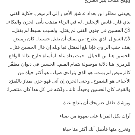
ووهج ممات ينير الضريح
يعيدني مظفّر ابن بغداد عاشق الأهوار إلى الرميض: حكاية الفتى
بذي قار.. قانص الإنجليز.. له في الرثاء مذهب يأبى الحزن والبكاء..
لأنّ الحسين في جنون الفتى لم يقتل.. ولسبب بسيط لم يقتل..
لأنّ السؤال الذي يطرح: من يملك أن يقتل حسينا.. كان رميض
يقف جنب الراوي فإذا بلغ المقتل فيا ويله إن قال الحسين قتل..
الحسين هنا ابن الخيال.. حيث يعاد بناء المأساة خارج نذالة الواقع..
للرمزي هنا دلالة موصولة بتمام القيم.. الحسين في ديوان مظفّر
كالرميض لم يمت.. هو الذي يتراءى ضياء.. هو أكثر حياة من
الأحياء.. هو الشموخ.. وحتى الحزن إن أتى فهو حزن يمتاز بالتّفرّد
والقوة.. كان الحسين وحيداً.. ثابتا.. ولكنه في كل هذا كان منتصرا:
ويوشك طفل ضريحك أن يتدلج عنك
أراك بكل المرايا على صهوة من ضياء
وتخرج منها فأذهل أنك أكثر منا حياة