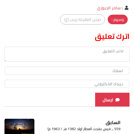
:
سامر الجبوري
وسوم :
صحن العقيلة زينب (ع)
اترك تعليق
ارسال
السابق
559 ــ قيس بهجت العطار (ولد 1382 هـ / 1963 م)