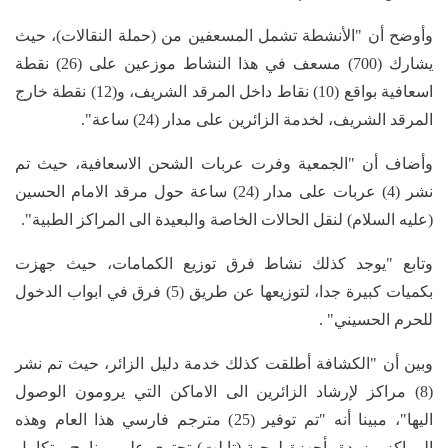
وأوضح أن "الأنشطة تشمل المسعفين من (حملة النقالات)، حيث
يشارك (700) مسعف في هذا النشاط موزعين على (26) نقطة
اسعافية بواقع (10) نقاط داخل المرقد الشريف، و(12) نقطة خارج
المرقد الشريف، لخدمة الزائرين على مدار (24) ساعة".
وأضاف أن "الجمعية وفرت عربات الشحن الاسعافية، حيث تم
نشر (4) عربات على مدار (24) ساعة حول مرقد الامام الحسين
(عليه السلام) لنقل الحالات الخاصة والبعيدة الى المراكز الطبية".
وتابع "يوجد كذلك نشاط فرق توزيع الكمامات، حيث جهزت
بكميات كبيرة جدا، لتوزيعها عن طريق (5) فرق في ابواب الدخول
للحرم الحسيني" .
وبين أن "الكشافة أطلقت كذلك خدمة دليل الزائر، حيث تم نشر
(8) مراكز لإرشاد الزائرين الى الاماكن التي يرومون الوصول
اليها"، مبينا أنه "تم توفير (25) مترجم فارسي هذا العام وهذه
المراكز مزودة بأجهزة لوحية (تابلت) تحتوي على برنامج متكامل