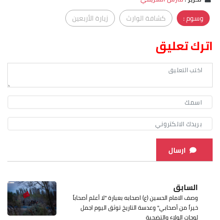
وسوم :
كشافة الوارث
زيارة الأربعين
اترك تعليق
ارسال
السابق
وصف الامام الحسين (ع) اصحابه بعبارة "لا أعلم أصحاباً
خيراً من أصحابي" وعدسة التاريخ توثق اليوم اجمل
لوحات الولاء والتضحية