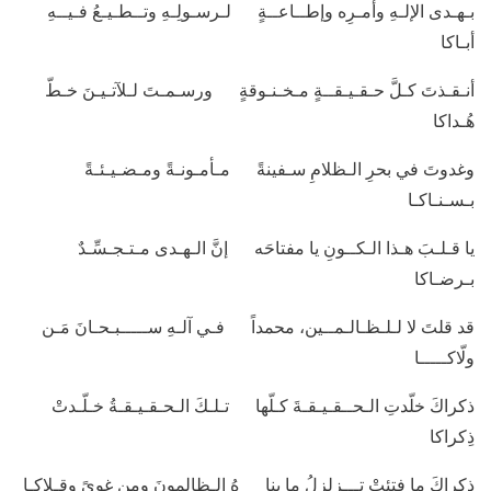
بـهـدى الإلـهِ وأمـرِه وإطــاعــةٍ لـرسـولِـهِ وتــطـيـعُ فـيــهِ
أبـاكا
أنـقـذتَ كـلَّ حـقـيـقــةٍ مـخـنـوقةٍ ورسـمـتَ لـلآتـيـنَ خـطّ
هُـداكا
وغدوتَ في بحرِ الـظلامِ سـفينةً مـأمـونـةً ومـضـيـئـةً
بـسـنـاكـا
يا قـلـبَ هـذا الـكــونِ يا مفتاحَه إنَّ الـهـدى مـتـجـسِّـدٌ
بـرضـاكا
قد قلتَ لا لـلـظـالـمــين، محمداً فـي آلـهِ ســـــبـحـانَ مَـن
ولّاكـــــا
ذكراكَ خلّدتِ الـحــقـيـقـةَ كـلّها تـلـكَ الـحـقـيـقـةُ خـلّـدتْ
ذِكراكا
ذكراكَ ما فتئتْ تـــزلزلُ ما بنا هُ الـظالمونَ ومن غوىً وقـلاكـا