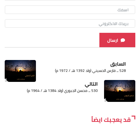
ارسال
السابق
528 ــ فارس الحسيني (ولد 1392 هـ / 1972 م)
التالي
530 ــ محسن الجبوري (ولد 1384 هـ / 1964 م)
قد يعجبك ايضاً