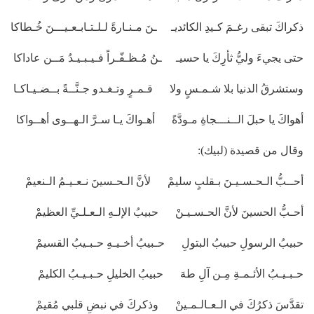
ذكراكَ تبقى رغـمَ كـيدِ الكائديـ ـنَ مـنـارةً لـلـتـابـعـيـــنَ خُـطاكا
حتى يجيءَ وليُّ ثأرِكَ يا حسيـ ـنُ مُـظـفّـراً فـيـبـيـدُ مَــن عاداكا
وستشرقُ الدنيا بلا شـمـسٍ ولا قـمـرٍ وتـغـدو جـنَّــةً بــضـيـاكـا
أهواكَ يا حبلَ الــنـــجاةِ مـودَّةً أهـواكَ يـا سـرَّ الـهــوى أهــواكا
وقال من قصيدة (لبيك):
أحــبُّ الـحـسـيـنَ بـقلبٍ سليمْ لأنَّ الـحـسينَ نـعـيـمُ الـنعيمْ
أحـبُّ الحسينَ لأنَّ الحـسـيـنْ حبيبُ الإلـهِ الـعـلـيِّ العظيمْ
حبيبُ الرسولِ حبيبُ البتولِ حـبيبُ أخـيـهِ حـبـيبُ القسيمْ
حـبـيـبُ الأئـمـةِ مِـن آلِ طهَ حبيبُ الخليلِ حـبـيـبُ الكليمْ
تقدَّسَ ذكرُكَ في الـعـالـمـينْ وذكركَ في نبضِ قلبي مُقيمْ