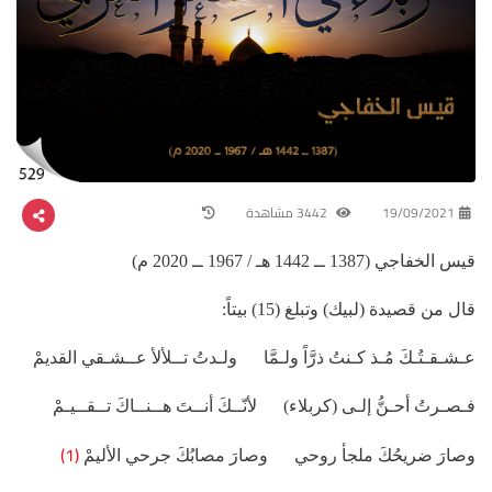
19/09/2021
3442 مشاهدة
قيس الخفاجي (1387 ــ 1442 هـ / 1967 ــ 2020 م)
قال من قصيدة (لبيك) وتبلغ (15) بيتاً:
عـشـقـتُـكَ مُـذ كـنتُ ذرَّاً ولـمَّا ولـدتُ تــلألأ عــشـقي القديمْ
فـصـرتُ أحـنُّ إلـى (كربلاء) لأنّــكَ أنــتَ هــنــاكَ تــقــيـمْ
(1)
وصارَ ضريحُكَ ملجأ روحي وصارَ مصابُكَ جرحي الأليمْ