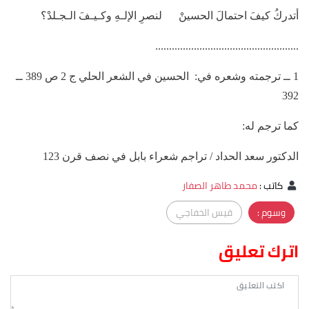
أتدركُ كيفَ احتمالَ الحسينْ لنصرِ الإلـهِ وكـيـفَ الـجـلدْ؟
....................................................
1 ــ ترجمته وشعره في: الحسين في الشعر الحلي ج 2 ص 389 ــ
392
كما ترجم له:
الدكتور سعد الحداد / تراجم شعراء بابل في نصف قرن 123
كاتب
:
محمد طاهر الصفار
وسوم :
قيس الخفاجي
اترك تعليق