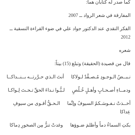
كما صدر له كتابان هما:
المفارقة في شعر الرواد ــ 2007
الفكر النقدي عند الدكتور جواد علي في ضوء القراءة النسقية ــ
2012
شعره
قال من قصيدة (الحقيقة) وتبلغ (15) بيتاً:
نـبــضُ الـوجـودِ مُـصـفَّدٌ لـولاكا أنتَ الـذي حـرَّرتــه بــنــداكــا
ودمــاءِ أصـحـابٍ وأهـلٍ خُـلّصٍ لـبُّـوا نـداءَ الحقِّ تـحـتَ لِـواكـا
أخــذتْ نـفـوسَـكمُ السيوفُ وإنِّما الـحـقُّ أقـوى من سيوفِ
عِداكا
بكتِ السماءُ دماً وأظلمَ ضـوؤها وغدتْ تنزُّ مِن الصخورِ دِماكا