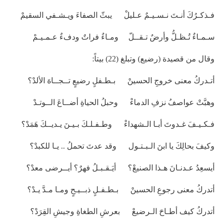
فـذكـرُكَ أنـتَ نـسـيـمٌ عـليلْ يبثّ الصفاءَ ويـشـفي السقيمْ
سـمـاءٌ تُـظـلُّ وأرضٌ تـقــلّ ومـاءٌ فراتٌ ودفءٌ عـمـيـمْ
وقال من قصيدة (رضيع) وتبلغ (22) بيتاً:
أتـدركُ معنى خروجِ الحسينْ بـطـفلٍ رضيعٍ تــجــاهَ الألدْ؟
وهبَّتْ عواصفُ نزفِ الدماءْ وحبلُ الحياةِ أضــاعَ الــوتـدْ
فـكـيـفَ غـدوتَ أبـا الـشهداءْ وطـفـلـكَ بـيـنَ يـديــكَ هَمَدْ؟
وكيفَ بحالِكَ يا ابنَ الـبـتـول وقد عدتَ تحملُ .. يـا للكبدْ؟
أيسعِدُ عـدنـانَ هـذا الصنيعْ؟ أيَـقـبـلُ فهرٌ؟ أيــرضى معدْ؟
أتدركُ معنى رجوعِ الحسينْ بـطـفـلٍ ذبــيـحٍ ومـا مـدَّ يـدْ؟
أتدركُ كيف أطـاحَ الـرضيعْ بعرشِ الطغاةِ وجيشِ القِرَدْ؟