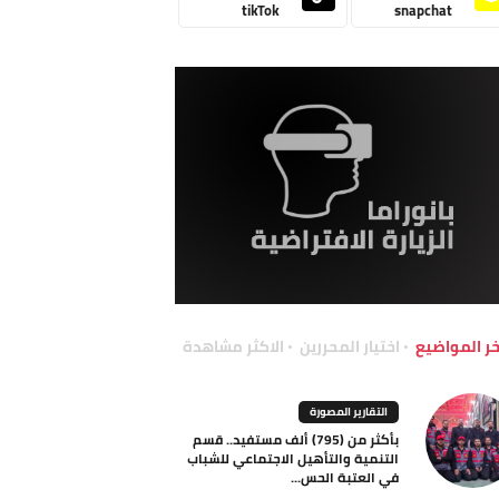
tikTok
snapchat
خر المواضيع
اختيار المحررين
الاكثر مشاهدة
التقارير المصورة
بأكثر من (795) ألف مستفيد.. قسم
التنمية والتأهيل الاجتماعي للشباب
في العتبة الحس...