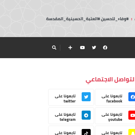
:
#وفاء_للحسين #العتبة_الحسينية_المقدسة
لتواصل الاجتماعي
تابعونا على
تابعونا على
twitter
facebook
تابعونا على
تابعونا على
telegram
youtube
تابعونا على
تابعونا على