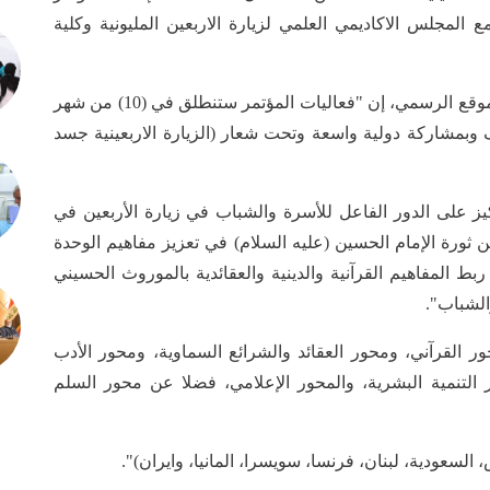
ع المجلس الاكاديمي العلمي لزيارة الاربعين المليونية وكلية
وقال مدير المركز عبد الامير القريشي في حديث للموقع الرسمي، إن "فعاليات المؤتمر ستنطلق في (10) من شهر
وبمشاركة دولية واسعة وتحت شعار (الزيارة الاربعينية جسد
يز على الدور الفاعل للأسرة والشباب في زيارة الأربعين في
ن ثورة الإمام الحسين (عليه السلام) في تعزيز مفاهيم الوحدة
ط المفاهيم القرآنية والدينية والعقائدية بالموروث الحسيني
الشباب".
 القرآني، ومحور العقائد والشرائع السماوية، ومحور الأدب
ر التنمية البشرية، والمحور الإعلامي، فضلا عن محور السلم
عودية، لبنان، فرنسا، سويسرا، المانيا، وايران)".