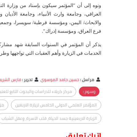
ونوه إلى أن "المؤتمر سيكون بإسناد من وزارة التع
العراقي، وجامعة وارث الأنبياء، وجامعة الأديان و
والابحاث/ اليمن، ومؤسسة قرطبة/ سويسرا، وجمعية
فرع العراق، ومؤسسة إدراك".
يذكر أن المؤتمر في السنوات السابقة شهد مشارك
الخدمات في الزيارة وأهم العقبات التي تواجهها وطرق
مراسل
:
حسين حامد الموسوي
تحرير
:
فارس الشري
وسوم :
مركز كربلاء للدراسات والبحوث التابع للع
المؤتمر العلمي الدولي الخامس لزيارة الاربعين
مؤت
الزيارة الاربعينية جسد الحياة، قلب الاسرة، وعقل الشباب
اترك تعليق