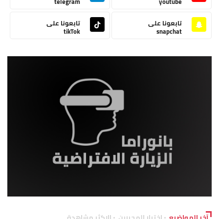
telegram
youtube
تابعونا على
تابعونا على
tikTok
snapchat
آخر المواضيع
اختيار المحررين
الاكثر مشاهدة