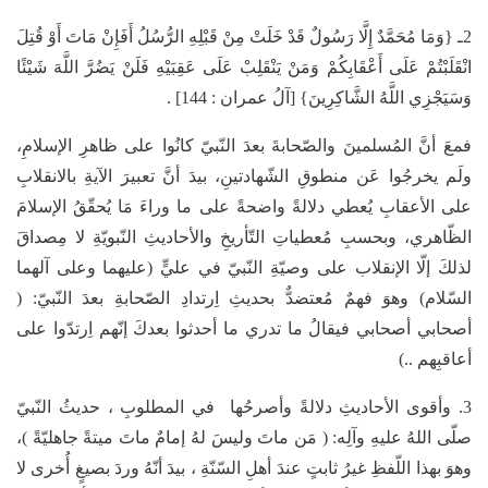
2ـ {وَمَا مُحَمَّدٌ إِلَّا رَسُولٌ قَدْ خَلَتْ مِنْ قَبْلِهِ الرُّسُلُ أَفَإِنْ مَاتَ أَوْ قُتِلَ
انْقَلَبْتُمْ عَلَى أَعْقَابِكُمْ وَمَنْ يَنْقَلِبْ عَلَى عَقِبَيْهِ فَلَنْ يَضُرَّ اللَّهَ شَيْئًا
وَسَيَجْزِي اللَّهُ الشَّاكِرِينَ} [آلُ عمران : 144] .
فمعَ أنَّ المُسلمينَ والصّحابةَ بعدَ النّبيّ كانُوا على ظاهرِ الإسلامِ،
ولَم يخرجُوا عَن منطوقِ الشّهادتينِ، بيدَ أنَّ تعبيرَ الآيةِ بالانقلابِ
على الأعقابِ يُعطي دلالةً واضحةً على ما وراءَ مَا يُحقّقُ الإسلامَ
الظّاهري، وبحسبِ مُعطياتِ التّأريخِ والأحاديثِ النّبويّةِ لا مِصداقَ
لذلكَ إلّا الإنقلاب على وصيّةِ النّبيّ في عليٍّ (عليهما وعلى آلهما
السّلام) وهوَ فهمٌ مُعتضدٌّ بحديثِ اِرتدادِ الصّحابةِ بعدَ النّبيّ: (
أصحابي أصحابي فيقالُ ما تدري ما أحدثوا بعدكَ إنّهم اِرتدّوا على
أعاقبِهم ..)
3. وأقوى الأحاديثِ دلالةً وأصرحُها في المطلوبِ ، حديثُ النّبيّ
صلّى اللهُ عليهِ وآلِه: ( مَن ماتَ وليسَ لهُ إمامٌ ماتَ ميتةً جاهليّةً )،
وهوَ بهذا اللّفظِ غيرُ ثابتٍ عندَ أهلِ السّنّةِ ، بيدَ أنّهُ وردَ بصيغٍ أُخرى لا