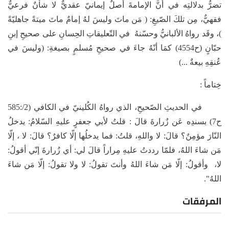
تضرُّ بدلالتِه في أنَّ الإمامةَ أصلٌ إيمانيّ عقديٌّ لا شأنٌ فرعيٌّ
فقهيٌّ، مِن تلكَ الصّيغِ: ( مَن ماتَ وليسَ لهُ إمامٌ ماتَ ميتةً جاهليّةً
)، وقَد رواهُ الألبانيُّ وحسّنهُ في التّعليقاتِ الحِسانِ على صحيحِ إبنِ
حبّانٍ (ح4554) كمَا أنّهُ جاءَ في صحيحِ مُسلمٍ بصيغةِ: (وليسَ في
عُنقِهِ بيعةٌ ...)
خِتاماً :
في الحديثِ الصّحيحِ، الذي رواهُ الكُلينيّ في الكافي (2/:585
ح7) بسندِه عَن زُرارةَ قالَ : قلتُ لأبي جعفرٍ عليهِ السّلامُ: يدخلُ
النّارَ مؤمِنٌ؟ قالَ: لا واللهِ، قلتُ: فما يدخلُها إلّا كافرٌ؟ قالَ: لا ، إلّا
مَن شاءَ اللهُ، فلمّا رددتُ عليهِ مِراراً قالَ لي: أي زُرارةَ إنّي أقولُ:
لا، وأقولُ: إلّا مَن شاءَ اللهُ وأنتَ تقولُ: لا ولا تقولُ: إلّا مَن شاءَ
اللهُ".
المرفقات