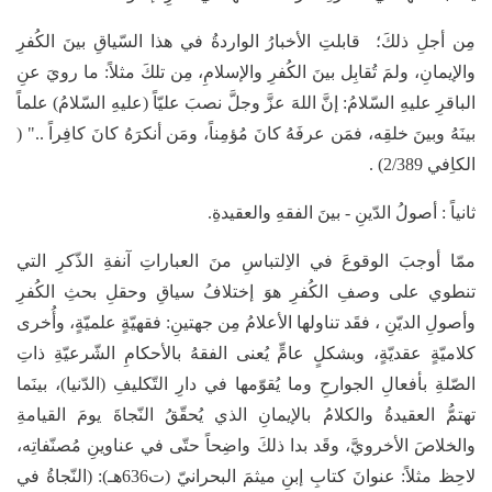
مِن أجلِ ذلكَ؛ قابلتِ الأخبارُ الواردةُ في هذا السّياقِ بينَ الكُفرِ
والإيمانِ، ولمَ تُقابِل بينَ الكُفرِ والإسلامِ، مِن تلكَ مثلاً: ما رويَ عنِ
الباقرِ عليهِ السّلامُ: إنَّ اللهَ عزَّ وجلَّ نصبَ عليّاً (عليهِ السّلامُ) علماً
بينَهُ وبينَ خلقِه، فمَن عرفَهُ كانَ مُؤمِناً، ومَن أنكرَهُ كانَ كافِراً .." (
الكاِفي 2/389) .
ثانياً : أصولُ الدّينِ - بينَ الفقهِ والعقيدةِ.
ممّا أوجبَ الوقوعَ في الاِلتباسِ منَ العباراتِ آنفةِ الذّكرِ التي
تنطوي على وصفِ الكُفرِ هوَ إختلافُ سياقِ وحقلِ بحثِ الكُفرِ
وأصولِ الديّنِ ، فقَد تناولها الأعلامُ مِن جهتينِ: فقهيّةٍ علميّةٍ، وأُخرى
كلاميّةٍ عقديّةٍ، وبشكلٍ عامٍّ يُعنى الفقهُ بالأحكامِ الشّرعيّةِ ذاتِ
الصّلةِ بأفعالِ الجوارحِ وما يُقوّمها في دارِ التّكليفِ (الدّنيا)، بينَما
تهتمُّ العقيدةُ والكلامُ بالإيمانِ الذي يُحقّقُ النّجاةَ يومَ القيامةِ
والخلاصَ الأخرويَّ، وقَد بدا ذلكَ واضِحاً حتّى في عناوينِ مُصنّفاتِه،
لاحِظ مثلاً: عنوانَ كتابِ إبنِ ميثمَ البحرانيّ (ت636هـ): (النّجاةُ في