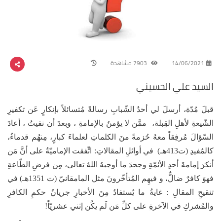
14/06/2021
7903 مشاهدة
السيد علي الحسيني
قبلَ مُدّة، أرسلَ لي أحدُ الشّبابِ رسالةً مُتسائلاً بإنكارٍ عَن تكفيرِ
الشّيعةِ لأهلِ القِبلة، ممَّن لا يؤمنُ بالإمامةِ ، وبعدَ أن نفيتُ ، أعادَ
السّؤالَ مُرفِقاً معهُ حُزمةً منَ الكلماتِ لعلماءَ كبارٍ، مِنهُم قدماءُ،
كالمُفيدِ (ت413هـ) في أوائلِ المقالاتِ: اتِّفقت الإماميّةُ على أنَّ مَن
أنكرَ إمامةَ أحدِ الأئمّةِ وجحدَ ما أوجبهُ اللهُ تعالى، مِن فرضِ الطّاعةِ
فهوَ كافرٌ ضالٌّ، و فيهِم المُتأخّرونَ مثل المامقانيّ (ت 1351هـ) في
تنقيحِ المقالِ : غايةُ ما يُستفادُ مِنَ الأخبارِ جريانُ حكمِ الكافرِ
والمُشركِ في الآخرةِ على كلِّ مَن لَم يكُن إثني عشريّاً!