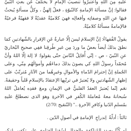
عليهِ مِنَ اللهِ واعتبرُوا تنصيبَ الإمامِ لا يختلفُ عَن بعثِ النّبيّ
فقالوا: إنَّ مسألةَ الإمامةِ كالنّبوّةِ ، فعلٌ إلهيٌّ ، وكلُّ مسألةٍ يُبحثُ
فيهَا عنِ اللهِ وصفاتِه وأفعالِه فهيَ كلاميّةٌ عقديّةٌ لا فقهيّةٌ فرعيّةٌ
فالإمامةُ مسألةٌ كلاميّةٌ.
يقولُ الفُقهاءُ: إنَّ الإسلامَ ليسَ إلّا عبارةٌ عَنِ الإقرارِ بالشّهادتينِ كمَا
نطقَ بذلكَ أيضاً بعضُ ما وردَ مِن غيرِ طُرقِنا ففِي صحيحِ البُخاريّ
عنِ النّبيّ - ص - إنّي أُقاتِلُ النّاسَ حتّى يقولوا: لا إلهَ إلّا اللهُ وأنَّ
مُحمّداً رسولُ اللهِ كي يصونَ بذلكَ دماءَهُم وأموالَهُم مِنّي، وعلى
الجُملةِ إنَّ اِحترامَ الدّماءِ والأموالِ وغيرِهُما منَ الآثارِ مُترتّبٌ على
إظهارِ الشّهادتينِ ولا يُعتبرُ في ترتّبِها الإعتقادُ بالإسلامِ قَلباً وحقيقةً.
نعَم إنّما يُعتبرُ العقدُ القلبيُّ في الإيمانِ ومعَ فقدِه يُعامَلُ اللهُ
سُبحانهُ معهُ مُعاملةَ الكُفرِ في الآخرةِ وهوَ الذى نصطلحُ عليهِ
بمُسلمِ الدّنيا وكافرِ الآخرةِ .." (التّنقيح :2/70)
ثالثاً : أدلّةُ اِندراجِ الإمامةِ في أصولِ الدّين .
لو كُنَّا بصددِ المُناكفةِ والجدالِ لسُقنا الفتاوى على تكفيرِ مُنكرِ