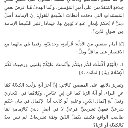
خِلافةِ المُتقدّمينَ على أميرِ المُؤمنينَ، وإنّما الهدفُ هُنا عرضُ بعضِ
المُستنداتِ التي دفعَت أقطابَ الشّيعةِ للقولِ: إنَّ الإمامةَ أصلٌ
دينيٌّ لا يُحكَمُ بإيمانِ عبدٍ لا يُؤمِنُ بِها، فلِماذا اِعتبرَ الشّيعةُ الإمامةَ
مِن أصولِ الدّين؟!
إنّنا أمامَ صِنفينِ منَ الأدلّةِ: قُرآنيةٍ، وحديثيّةٍ، وفيما يلي بيانُهما معَ
الاِقتصارِ على ما قلَّ ودلَّ :
1ـ {الْيَوْمَ أَكْمَلْتُ لَكُمْ دِينَكُمْ وَأَتْمَمْتُ عَلَيْكُمْ نِعْمَتِي وَرَضِيتُ لَكُمُ
الْإِسْلَامَ دِينًا} [المائدة : 3]
وتقريرُ دلالتِها على المقصودِ كالآتي: إنَّ آخرَ آيةٍ نزلَت: الكلالةُ كمّا
عنِ البراءِ، أو آيةُ الرّبا كما عَن إبنِ عبّاسٍ، وكِلاهُما في البُخاريّ
وقبلَ آيةِ إكمالِ الدّينِ، وعليهِ: لَو كانَت آيةُ الإكمالِ في بيانِ حُكمٍ
شرعيٍّ فقهيٍّ تشريعيٍّ فرعيٍّ لا في أصلٍ دينيّ كالإمامةِ لمَا
طابقتِ الواقعَ فكيفَ يكملُ الدّينُ وثمّةَ تشريعاتٌ لم تبين بعدُ
كالكلالةِ أو الرّبا؟