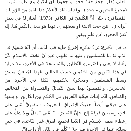
العِلم، يُقالُ جحدَ حقّهُ جحداً و جحوداً: أي أنكرهُ مع علمِه بثبوتِه"
(مجمعُ البحرينِ - جحدَ ) ، وقَد اِستفادَ الأعلامُ هذا القيدَ منَ الرّواياتِ
المُتظافرةِ ، حتّى أنَّ الكُلينيّ في الكافي (1/373) أشارَ لهُ في بعضِ
أبوابِه ( ... مَن جحدَ الائمّةَ أو بعضَهُم ) ، فهذا هوَ معنى الكُفرِ هُنا، إنّه
كفرُ الجحودِ، عَن علمٍ ويقينٍ.
2ـ في الآخرةِ: يُرادُ بذكرِه إخراجُ حالِه في الدّنيا، أي أنّهُ مُسلِمٌ في
الدّنيا لهُ ما للمُسلمينَ وعليهِ ما عليهِم، غيرَ أنَّ الحُكمَ بالإسلامِ الآنَ
وهُنا، لا يعني بالضّرورةِ التّطابقَ والمُسانخةَ في الآخرةِ، ولا غرابةَ
في هذا التّفريقِ بينَ الحُكمينِ حسبَ الحالينِ، فهذا المُنافقُ يعيشُ
وسطَ المُسلمينَ، ومحكومٌ بحُكمِهم، لكنّهُ في الآخرةِ منَ
الخاسرينَ، والمَقصودُ بهذا ليسَ التّماثلَ والمُساواةَ بينَ المُخالفِ
والمُنافقِ، إنّما إثباتُ صِحّةِ التّفريقِ في الحُكمِ بينَ الدّارين، و يشهدُ
على صِحّتِها أيضاً؛ حديثُ الاِفتراقِ المعروفِ: ستفترقُ أُمّتي على
ثلاثٍ وسبعينَ فِرقةً إلخ، فإنَّ التّعبيرَ بـ " أمّتي " يدلُّ وبِلا شكٍّ على
إعطاءِ صِفةِ الإسلامِ في الدّنيا لجميعِ الفِرقِ غيرِ النّاجيةِ، في حينِ
يسلبُه عنها في الآخرةِ صراحةً " كُلّها في النّارِ، إلّا واحدةً".