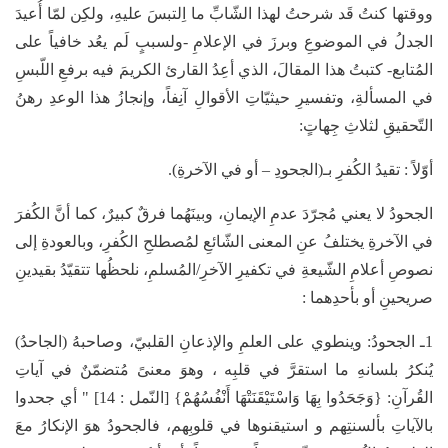
ووقتها كنتُ قَد شرحتُ لهذا الشّابِّ ما اِلتبسَ عليهِ، ولكِن لمّا أُعيدَ
الجدلُ في الموضوعِ وبرزَ في الإعلامِ -ولسببٍ لَم يعُد خافياً على
المُتابع- كتبتُ هذا المقالَ، الذي أعِدُ القارئ الكريمَ فيه برفعِ اللّبسِ
في المسألةِ، وتفسيرِ حيثيّاتِ الأقوالِ آنِفاً، وإنجازُ هذا الوعدِ رهنُ
التّحقيقِ لثلاثِ جِهاتٍ:
أوّلاً : تقيدُ الكُفرِ بـ(الجحودِ – أو في الآخرةِ).
الجحودُ لا يعني مُجرّدَ عدمِ الإيمانِ، وبينَهُما فرقٌ كبيرٌ، كما أنَّ الكُفرَ
في الآخرةِ يختلفُ عنِ المعنى الشّائعِ لمُصطلحِ الكُفرِ، وبالعودةِ إلى
نصوصِ أعلامِ الشّيعةِ في تكفيرِ الآخرِ/المُسلمِ، نلحظُها تتقيّدُ بقيدينِ
صريحينِ أو بأحدِهما :
1ـ الجحودُ: وينطوي على العلمِ والإذعانِ القلبيّ، وصاحبهُ (الجاحدُ)
يُنكرُ بلسانهِ ما استقرَّ في قلبِه ، وهوَ معنىً مُتضمّنٌ في آياتِ
القُرآنِ: {وَجَحَدُوا بِهَا وَاسْتَيْقَنَتْهَا أَنْفُسُهُمْ} [النّمل : 14] " أي جحدوا
بالآياتِ بألسنتِهم و استيقنوها في قلوبِهم، فالجحودُ هوَ الإنكارُ معَ