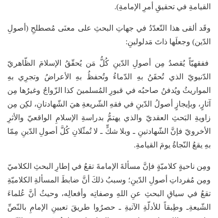
القيامةِ في تحقيقِ أمرِ الإمامةِ).
وقَد ألقى هذا التّعدّدُ في جهاتِ البحثِ على معنَى مُصطلحِ (أصولِ
الدّين) وجعلَها ذاتَ مَدلولينِ:
ففقهيّاً يُقصدُ مِن أصولِ الدّينِ كُلُّ مَن يُحقّقُ الإسلامَ الظّاهريّ
الدّنيويّ الذي تُحقَنُ بهِ الدّماءُ وتُحفظُ بهِ الأعراضُ وتجرِي بهِ
المواريثُ ويُدفنُ صاحبُه في قبورِ المُسلمينَ كذا الزّواجُ وغيرُها مِن
آثارٍ، وبإيجازٍ أصولُ الدّينِ في فقهِ الشّريعةِ هيَ الشّهادتانِ، لكِن مِن
زاويةِ البَحثِ العقديّ والذي يهتمُّ بدراسةِ الإسلامِ الواقعيّ والأثرِ
الأخرويّ فإنَّ الشّهادتينِ ـ وبلا شكٍّ ـ لا تُمثّلانِ كُلَّ أصولِ الدّينِ مِمّا
بهِ يقعُ النّجاةُ يومَ القيامةِ.
ومِن ناحيةٍ كلاميّةٍ فإنَّ مسألةَ الإمامةَ تقعُ في إطارِ البحثِ الكلاميّ
ومِن مُفرداتِ أصولِ الدّينِ؛ وسببُ ذلكَ أنَّ ضابطَ المسألةِ الكلاميّةِ
تقعُ في سياقِ البحثِ عنِ اللهِ وصفاتِه وأفعالِه، وحيثُ أنَّ عُلماءَ
الشّيعةِـ وطِبقاً للأدلّةِ الآتيةِ ـ حصرُوا طريقَ تعيينِ الإمامِ بالنّصِّ