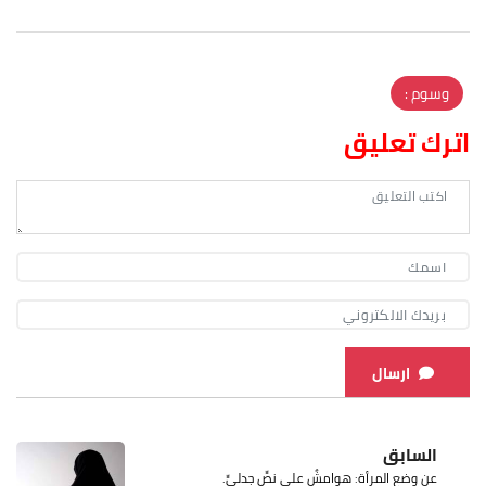
وسوم :
اترك تعليق
ارسال
السابق
عن وضع المرأة: هوامشٌ على نصٍّ جدليٍّ.