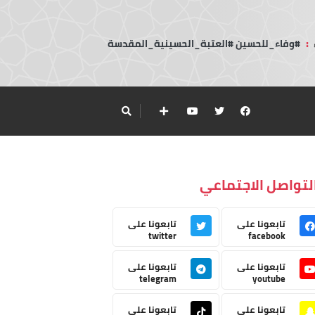
:
#وفاء_للحسين #العتبة_الحسينية_المقدسة
لتواصل الاجتماعي
تابعونا على
تابعونا على
twitter
facebook
تابعونا على
تابعونا على
telegram
youtube
تابعونا على
تابعونا على