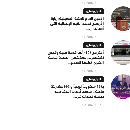
08/08/2026
اخبار وتقارير
الأمين العام للعتبة الحسينية: زيارة
الأربعين تجسد القيم الإنسانية التي
أرساها ال...
08/08/2026
اخبار وتقارير
أكثر من (37) ألف خدمة طبية وفحص
تشخيصي… مستشفى السيدة خديجة
الكبرى (عليها السلام...
08/08/2026
اخبار وتقارير
بـ(18) مشروعاً نوعياً و(80) مشاركة
فاعلة… معهد أديبات الطف يعلن
حصيلة خدماته في...
08/08/2026