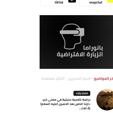
tikTok
snapchat
خر المواضيع
اختيار المحررين
الاكثر مشاهدة
قضايا وآراء
دراسة كلامية حديثية في معنى خبر:
«ارتدّ الناس بعد الحسين (عليه السلام)
إلّا ثلاث...