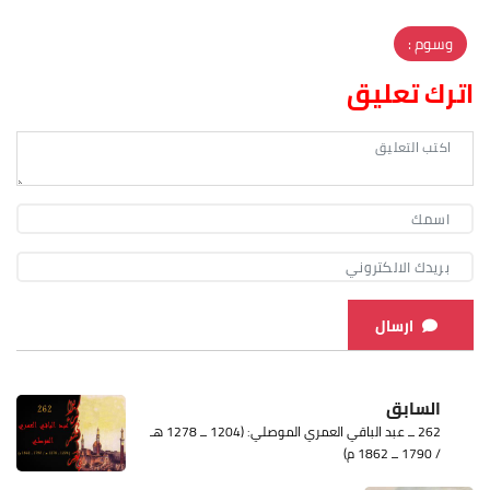
وسوم :
اترك تعليق
ارسال
السابق
262 ــ عبد الباقي العمري الموصلي: (1204 ــ 1278 هـ
/ 1790 ــ 1862 م)