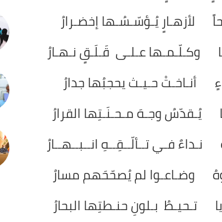
اً لأزهـارٍ يُـؤسّـسُـها إخضـرارُ
ا وكـلّـمـها عـلـى قَـلَـقٍ نـهـارُ
اءٍ أنـاخـتْ حـيـث يحجبُها جدارُ
ا يُـقدّسُ وجـهَ مـحـنَـتِها القرارُ
ـداءٌ فـي تــألّــقِــهِ انــبــهــارُ
عوهُ وضـاعـوا لم يُصحّحَهم مسارُ
تـحيـطُ بـلونِ حنـطتِها البحارُ