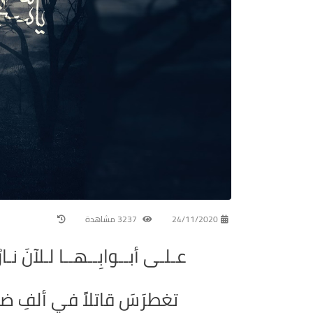
24/11/2020
3237 مشاهدة
عـلـى أبــوابِــهــا لـلآنَ نـ
تغطرَسَ قاتلاً في ألفِ ضل