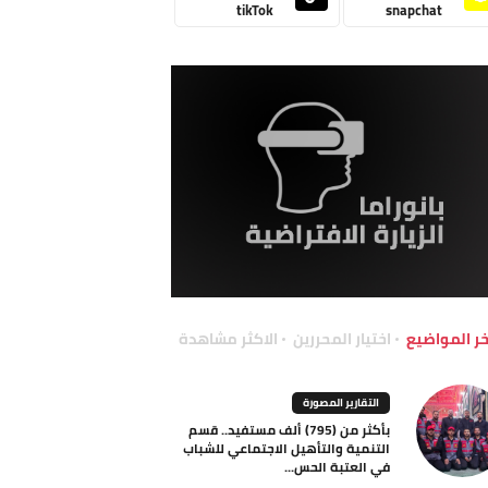
tikTok
snapchat
خر المواضيع
اختيار المحررين
الاكثر مشاهدة
التقارير المصورة
بأكثر من (795) ألف مستفيد.. قسم
التنمية والتأهيل الاجتماعي للشباب
في العتبة الحس...