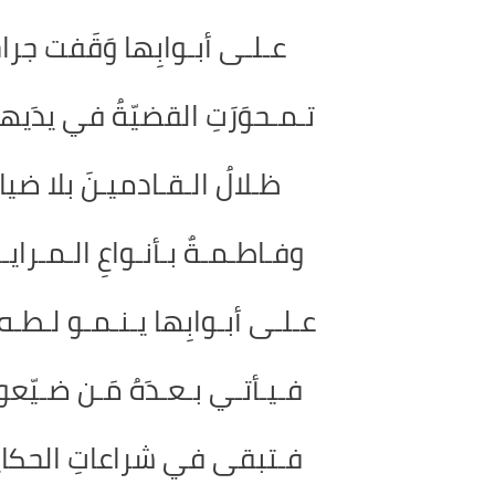
عـلـى أبـوابِها وَقَفت جراح
تـمـحوَرَتِ القضيّةُ في يدَيه
ظـلالُ الـقـادميـنَ بلا ضي
وفـاطـمـةٌ بـأنـواعِ الـمـرايـ
عـلـى أبـوابِها يـنـمـو لـطـه ن
فـيـأتـي بـعـدَهُ مَـن ضـيّ
فـتبقى في شراعاتِ الحكايا 