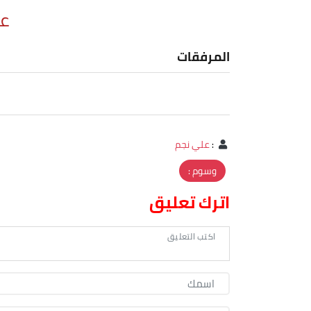
ع
المرفقات
:
علي نجم
وسوم :
اترك تعليق