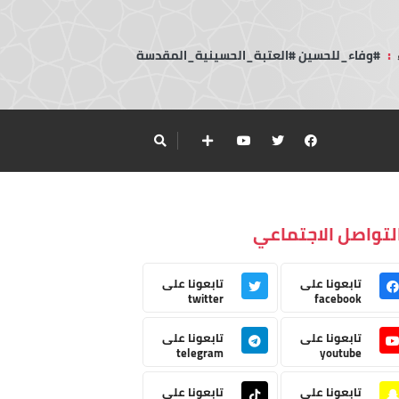
:
#وفاء_للحسين #العتبة_الحسينية_المقدسة
لتواصل الاجتماعي
تابعونا على
تابعونا على
twitter
facebook
تابعونا على
تابعونا على
telegram
youtube
تابعونا على
تابعونا على