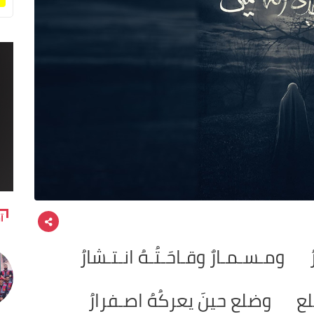
آ
ارُ ومـسـمـارٌ وقـاحَـتُـهُ انـتـشارُ
عٍ وضلعٍ حينَ يعركُهُ اصـفرارُ