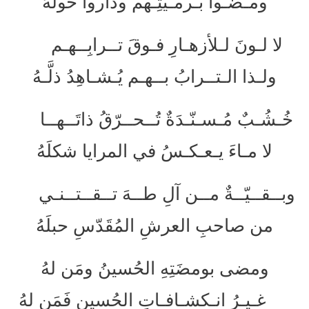
ومـضـوا بـرمـيتِـهم وداروا حولَهُ
لا لـونَ لـلأزهـارِ فـوقَ تــرابِــهـم
ولـذا الـتــرابُ بــهـم يُـشـاهِدُ ذلَّـهُ
خُـشُـبٌ مُـسـنّـدَةٌ تُــحــرّقُ ذاتَــهــا
لا مـاءَ يـعـكـسُ في المرايا شكلَهُ
وبــقــيّــةٌ مــن آلِ طــهَ تــقــتــنـي
من صاحبِ العرشِ المُقَدّسِ حبلَهُ
ومضى بومضَتِهِ الحُسينُ ومَن لهُ
غـيـرُ انـكشـافـاتِ الحُسينِ فَمَن لهُ