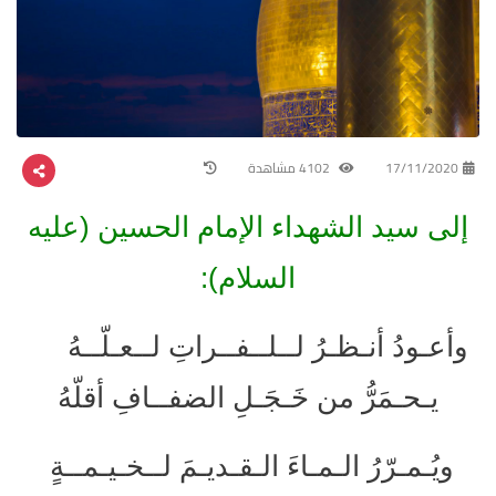
17/11/2020
4102 مشاهدة
إلى سيد الشهداء الإمام الحسين (عليه
السلام):
وأعـودُ أنـظـرُ لــلــفــراتِ لــعـلّــهُ
يـحـمَرُّ من خَـجَـلِ الضفــافِ أقلّهُ
ويُـمـرّرُ الـمـاءَ الـقـديـمَ لــخـيـمــةٍ