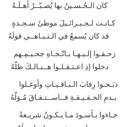
كان الـحُـسـينُ بها يُصـبّــرُ أهـلَـهُ
كـانـت لـجـبـرائـيلَ موطئَ سـجـدةٍ
قد كان يُسمعُ في الـتـبـاهــي قولَهُ
زحـفـوا إلـيـهـا بـاتّـجـاهِ جحـيـمِـهم
دخلوا إذِ اعـتـقـلـوا هــنـالـكَ ظلّهُ
ذبَـحـوا رِقابَ الـبـاقـيـاتِ وأوغـلوا
بـدمِ الحـقـيـقـةِ فــاســتـفـاقَ مُـوَلّهُ
جـاءوا بـأسـودَ مـا يـكـونُ شريـعةً