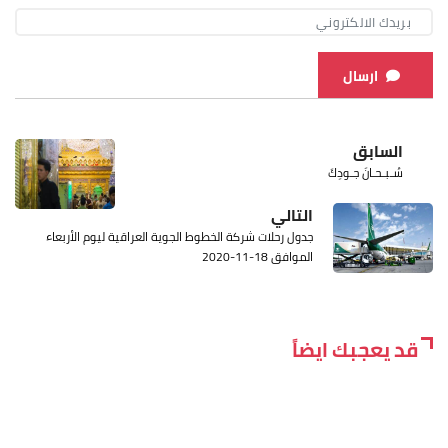
ارسال
السابق
سُـبـحـانَ جـودِكَ
التالي
جدول رحلات شركة الخطوط الجوية العراقية ليوم الأربعاء
الموافق 18-11-2020
قد يعجبك ايضاً