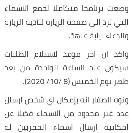
وضعت برنامجا متكاملا لجمع الاسماء
التي ترد الى صفحة ‏الزيارة لتأدية الزيارة
والدعاء نيابة عنها".‏
واكد ان اخر موعد لاستلام الطلبات
سيكون عند الساعة الواحدة من بعد
ظهر يوم الخميس (8 /10/ 2020).‏
ونوه الصفار انه بإمكان اي شخص ارسال
عدد غير محدود من الاسماء فضلا عن
‏امكانية ارسال اسماء المقربين له