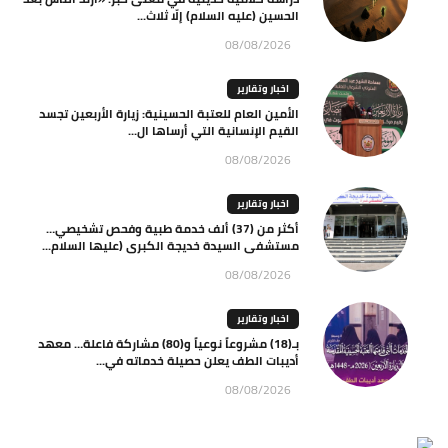
الحسين (عليه السلام) إلّا ثلاث...
08/08/2026
اخبار وتقارير
الأمين العام للعتبة الحسينية: زيارة الأربعين تجسد
القيم الإنسانية التي أرساها ال...
08/08/2026
اخبار وتقارير
أكثر من (37) ألف خدمة طبية وفحص تشخيصي…
مستشفى السيدة خديجة الكبرى (عليها السلام...
08/08/2026
اخبار وتقارير
بـ(18) مشروعاً نوعياً و(80) مشاركة فاعلة… معهد
أديبات الطف يعلن حصيلة خدماته في...
08/08/2026